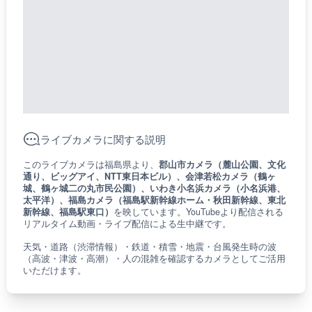
ライブカメラに関する説明
このライブカメラは福島県より、
郡山市カメラ（麓山公園、文化
通り、ビッグアイ、NTT東日本ビル）、会津若松カメラ（鶴ヶ
城、鶴ヶ城二の丸市民公園）、いわき小名浜カメラ（小名浜港、
太平洋）、福島カメラ（福島駅新幹線ホーム・秋田新幹線、東北
新幹線、福島駅東口）
を映しています。YouTubeより配信される
リアルタイム動画・ライブ配信による生中継です。
天気・道路（渋滞情報）・鉄道・積雪・地震・台風発生時の波
（高波・津波・高潮）・人の混雑を確認するカメラとしてご活用
いただけます。