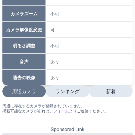
カメラズーム
不可
カメラ解像度変更
可
明るさ調整
不可
音声
あり
過去の映像
あり
周辺カメラ
ランキング
新着
周辺に存在するカメラが登録されていません。
LIVE
LIVE
掲載可能なカメラがあれば、
フォーム
よりご連絡ください。
国道406号 鬼無里のライ
南出川水門付近のライブカ
市
町
Sponsored Link
詳細情報
詳細情報