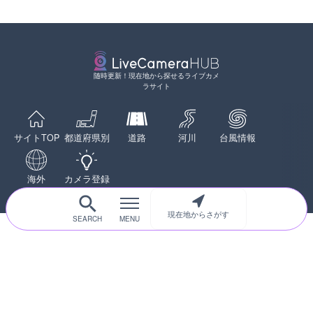
野市
福岡県朝倉市
詳細情報
詳細情報
配信元：
配信元：
国土交通省 長野国道事務所
福岡県庁県土整備部河川課
LIVE
LIVE
地久子川 二枚橋のライブカ
常呂川 鹿ノ子ダムのライブ
随時更新！現在地から探せるライブカメ
市
戸町
ラサイト
詳細情報
詳細情報
配信元：
配信元：
富山県庁
国土交通省 北海道開発局
LIVE
LIVE
ATISより首都高速3号渋谷
天塩川 岩尾内ダムのライブ
サイトTOP
都道府県別
道路
河川
台風情報
ョン付近のライブカメラ|
別市
詳細情報
詳細情報
配信元：
日本エンタープライズ株式会社
海外
カメラ登録
LIVE停止
日テレより那覇空港のライ
配信元：
国土交通省 北海道開発局
LIVE
覇市
現在地からさがす
東京都品川区南大井のライ
詳細情報
川区
配信元：
日本テレビ
LIVE
詳細情報
飯田駅前ロータリーのライ
田市
配信元：
東京都品川区南大井ライブカメ
詳細情報
LIVE停止
初めての方へ
運営者情報
プライバシーポリシー
道の駅さがのせきのライブ
配信元：
株式会社飯田ケーブルテレビ