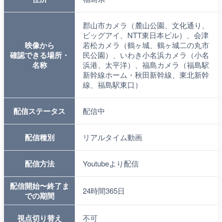
郡山市カメラ（麓山公園、文化通り、
ビッグアイ、NTT東日本ビル）、会津
映像から
若松カメラ（鶴ヶ城、鶴ヶ城二の丸市
確認できる場所・
民公園）、いわき小名浜カメラ（小名
名称
浜港、太平洋）、福島カメラ（福島駅
新幹線ホーム・秋田新幹線、東北新幹
線、福島駅東口）
配信ステータス
配信中
配信種別
リアルタイム動画
配信方法
Youtubeより配信
配信開始〜終了ま
24時間365日
での期間
視点切り替え
不可