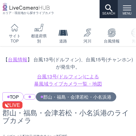
エリア・現在地から探すライブカメラ
サイト
都道府県
TOP
別
道路
河川
台風情報
海
【
台風情報
】 台風13号(ドルフィン)、台風15号(チャンホン)
が発生中。
台風13号(ドルフィン)による
暴風域ライブカメラ一覧・地図
TOP
郡山・福島・会津若松・小名浜港
LIVE
郡山・福島・会津若松・小名浜港のライ
ブカメラ