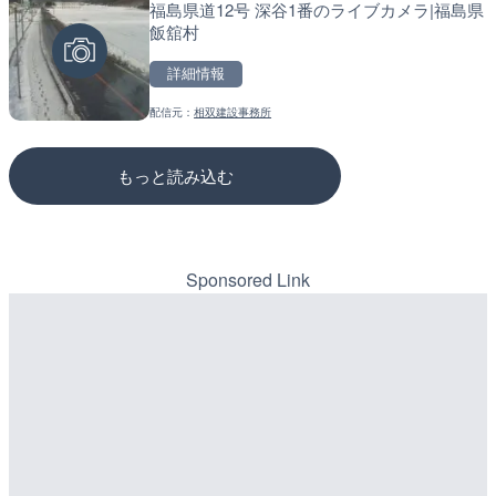
福島県道12号 深谷1番のライブカメラ|福島県
配信元：
配信元：
高島市役所 政策部 危機管理局
道の駅さがのせきPPカム
LIVE終了
LIVE
飯舘村
榛名湖ロマンス亭のライブ
松江自動車道 三次東JCT
市
のライブカメラ|広島県三
詳細情報
詳細情報
詳細情報
配信元：
相双建設事務所
配信元：
配信元：
榛名湖ロマンス亭
国土交通省 三次河川国道事務所
もっと読み込む
Sponsored Link