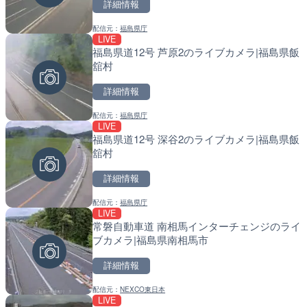
詳細情報
詳細情報
詳細情報
配信元：
福島県庁
LIVE
福島県道12号 芦原2のライブカメラ|福島県飯
配信元：
配信元：
YASU海の駅CLUB
国土交通省 北海道開発局
LIVE
LIVE
舘村
RBCより那覇空港のライブ
天塩川 岩尾内ダムのライブ
覇市
別市
詳細情報
詳細情報
詳細情報
配信元：
福島県庁
LIVE
福島県道12号 深谷2のライブカメラ|福島県飯
配信元：
配信元：
【琉球放送】RBC NEWS
国土交通省 北海道開発局
LIVE
LIVE
舘村
Impaxビル付近から歌舞
東京都品川区南大井のライ
カメラ|東京都新宿区
川区
詳細情報
詳細情報
詳細情報
配信元：
福島県庁
LIVE
常磐自動車道 南相馬インターチェンジのライ
配信元：
配信元：
歌舞伎町ゴジラ前ライブ
東京都品川区南大井ライブカメ
LIVE
LIVE停止
ブカメラ|福島県南相馬市
知内川 上開田橋のライブカ
道の駅さがのせきのライブ
市
市
詳細情報
詳細情報
詳細情報
配信元：
NEXCO東日本
LIVE