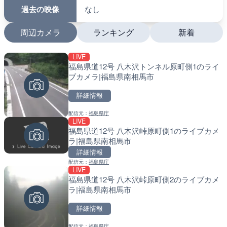
過去の映像
なし
周辺カメラ
ランキング
新着
LIVE
LIVE
LIVE
福島県道12号 八木沢トンネル原町側1のライ
沖永良部島海岸のライブカ
南出川水門付近のライブカ
ブカメラ|福島県南相馬市
町
町
詳細情報
詳細情報
詳細情報
配信元：
福島県庁
配信元：
配信元：
和泊町
日高町役場
LIVE
LIVE
LIVE
福島県道12号 八木沢峠原町側1のライブカメ
徳之島町亀津のライブカメ
比井川水門付近から比井崎
ラ|福島県南相馬市
町
ラ|和歌山県日高町
詳細情報
詳細情報
詳細情報
配信元：
福島県庁
LIVE
福島県道12号 八木沢峠原町側2のライブカメ
配信元：
配信元：
Tokki Works
日高町役場
LIVE
LIVE
ラ|福島県南相馬市
羽田空港第2旅客ターミナ
小浦川水門付近から小浦海
メラ|東京都大田区
メラ|和歌山県日高町
詳細情報
詳細情報
詳細情報
配信元：
福島県庁