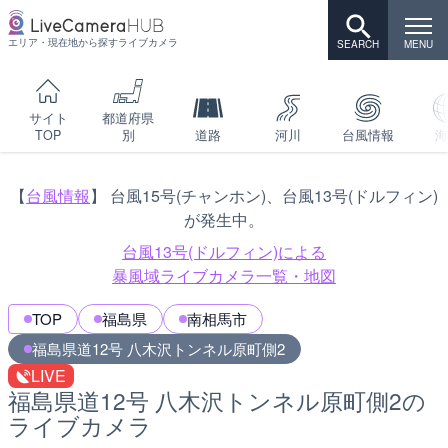
エリア・現在地から探すライブカメラ
サイト
都道府県
TOP
別
道路
河川
台風情報
海
【
台風情報
】 台風15号(チャンホン)、台風13号(ドルフィン)
が発生中。
台風13号(ドルフィン)による
暴風域ライブカメラ一覧・地図
TOP
福島県
南相馬市
福島県道12号 八木沢トンネル原町側2
LIVE
福島県道12号 八木沢トンネル原町側2の
ライブカメラ