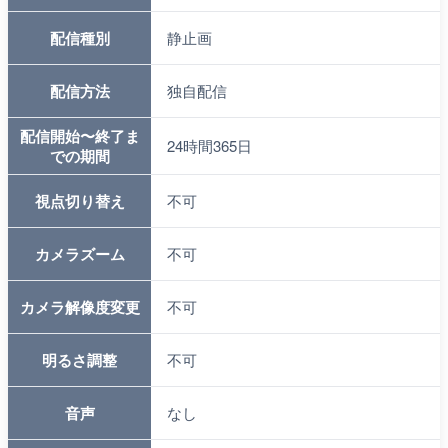
配信種別
静止画
配信方法
独自配信
配信開始〜終了ま
24時間365日
での期間
視点切り替え
不可
カメラズーム
不可
カメラ解像度変更
不可
明るさ調整
不可
音声
なし