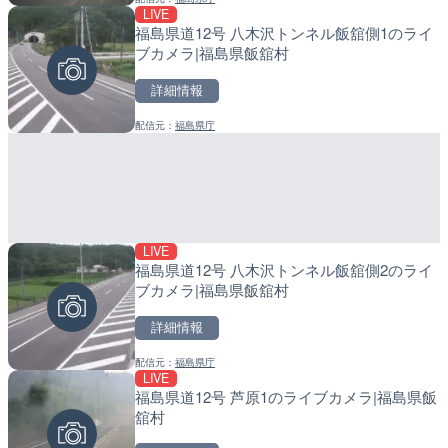
LIVE
福島県道12号 八木沢トンネル飯舘側1のライ
配信元：
配信元：
日本テレビ
日高町役場
LIVE
LIVE
ブカメラ|福島県飯舘村
日本全国・緊急地震速報の
産湯川水門付近のライブカ
町
詳細情報
詳細情報
詳細情報
配信元：
福島県庁
配信元：
配信元：
株式会社ティーファイブプロジ
日高町役場
LIVE
福島県道12号 八木沢トンネル飯舘側2のライ
LIVE停止
LIVE
ブカメラ|福島県飯舘村
内海海水浴場のライブカメ
導目木川 花立砂防堰堤下流
福岡県朝倉市
詳細情報
詳細情報
詳細情報
配信元：
福島県庁
LIVE
福島県道12号 芦原1のライブカメラ|福島県飯
配信元：
配信元：
南知多町観光協会
福岡県庁県土整備部河川課
LIVE
LIVE
舘村
手結港(YASU海の駅クラブ
常呂川 鹿ノ子ダムのライブ
高知県香南市
戸町