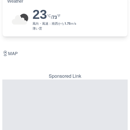
Weather
23
°C
°F
/
73
風向・風速：
南西
から
1.75
ｍ/s
薄い雲
MAP
Sponsored Link