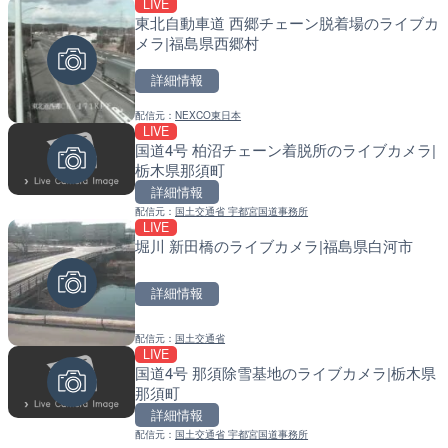
LIVE
東北自動車道 西郷チェーン脱着場のライブカ
詳細情報
詳細情報
メラ|福島県西郷村
配信元：
配信元：
YASU海の駅CLUB
国土交通省 北海道開発局
詳細情報
LIVE
LIVE
Impaxビル付近から歌舞
天塩川 岩尾内ダムのライブ
配信元：
NEXCO東日本
カメラ|東京都新宿区
別市
LIVE
国道4号 柏沼チェーン着脱所のライブカメラ|
詳細情報
詳細情報
栃木県那須町
詳細情報
配信元：
配信元：
歌舞伎町ゴジラ前ライブ
国土交通省 北海道開発局
配信元：
国土交通省 宇都宮国道事務所
LIVE
LIVE
LIVE
RBCより那覇空港のライブ
東京都品川区南大井のライ
堀川 新田橋のライブカメラ|福島県白河市
覇市
川区
詳細情報
詳細情報
詳細情報
配信元：
配信元：
【琉球放送】RBC NEWS
東京都品川区南大井ライブカメ
配信元：
国土交通省
LIVE
LIVE停止
LIVE
知内川 上開田橋のライブカ
道の駅さがのせきのライブ
国道4号 那須除雪基地のライブカメラ|栃木県
市
市
那須町
詳細情報
詳細情報
詳細情報
配信元：
国土交通省 宇都宮国道事務所