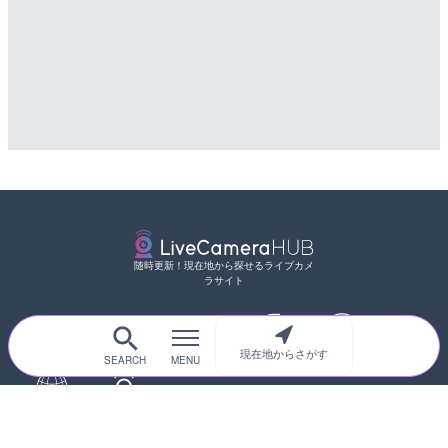
随時更新！現在地から探せるライブカメ
ラサイト
現在地からさがす
サイトTOP
都道府県別
道路
河川
台風情報
海外
カメラ登録