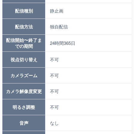
配信種別
静止画
配信方法
独自配信
配信開始〜終了ま
24時間365日
での期間
視点切り替え
不可
カメラズーム
不可
カメラ解像度変更
不可
明るさ調整
不可
音声
なし