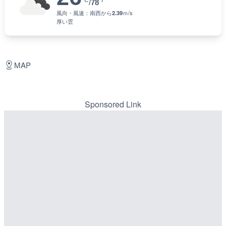
°C
°F
/
78
風向・風速：
南西
から
2.39
ｍ/s
厚い雲
MAP
Sponsored Link