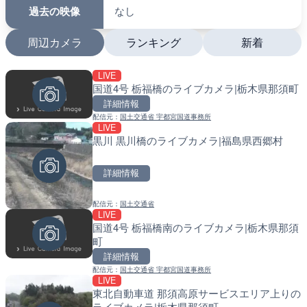
過去の映像
なし
周辺カメラ
ランキング
新着
LIVE
LIVE
LIVE
国道4号 栃福橋のライブカメラ|栃木県那須町
沖永良部島海岸のライブカ
南出川水門付近のライブカ
町
町
詳細情報
配信元：
国土交通省 宇都宮国道事務所
LIVE
詳細情報
詳細情報
黒川 黒川橋のライブカメラ|福島県西郷村
配信元：
配信元：
和泊町
日高町役場
LIVE
LIVE
詳細情報
徳之島町亀津のライブカメ
比井川水門付近から比井崎
町
ラ|和歌山県日高町
配信元：
国土交通省
LIVE
詳細情報
詳細情報
国道4号 栃福橋南のライブカメラ|栃木県那須
町
配信元：
配信元：
Tokki Works
日高町役場
LIVE
LIVE
詳細情報
羽田空港第2旅客ターミナ
小浦川水門付近から小浦海
配信元：
国土交通省 宇都宮国道事務所
メラ|東京都大田区
メラ|和歌山県日高町
LIVE
東北自動車道 那須高原サービスエリア上りの
詳細情報
詳細情報
ライブカメラ|栃木県那須町