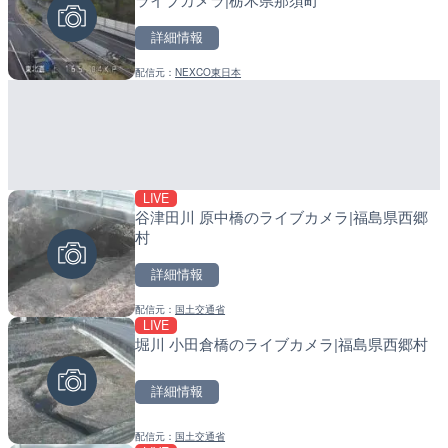
配信元：
配信元：
日本テレビ
日高町役場
詳細情報
LIVE
LIVE
日本全国・緊急地震速報の
産湯川水門付近のライブカ
配信元：
NEXCO東日本
町
詳細情報
詳細情報
配信元：
配信元：
株式会社ティーファイブプロジ
日高町役場
LIVE
谷津田川 原中橋のライブカメラ|福島県西郷
村
詳細情報
LIVE停止
LIVE
内海海水浴場のライブカメ
導目木川 花立砂防堰堤下流
配信元：
国土交通省
福岡県朝倉市
LIVE
堀川 小田倉橋のライブカメラ|福島県西郷村
詳細情報
詳細情報
詳細情報
配信元：
配信元：
南知多町観光協会
福岡県庁県土整備部河川課
LIVE
LIVE
手結港(YASU海の駅クラブ
常呂川 鹿ノ子ダムのライブ
配信元：
国土交通省
高知県香南市
戸町