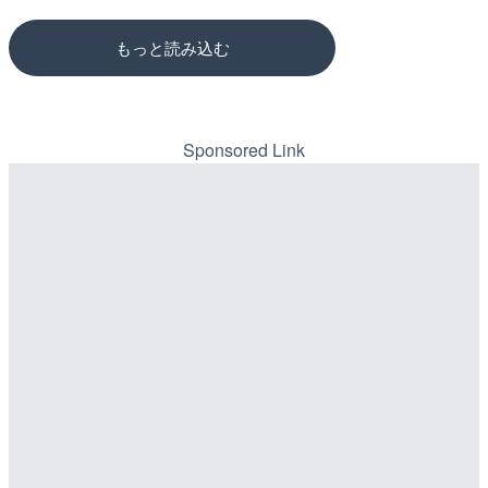
配信元：
配信元：
高島市役所 政策部 危機管理局
道の駅さがのせきPPカム
LIVE
LIVE
ごろごろ茶屋のライブカメ
松江自動車道 三次東JCT
もっと読み込む
のライブカメラ|広島県三
詳細情報
詳細情報
配信元：
配信元：
天川村役場
国土交通省 三次河川国道事務所
Sponsored Link