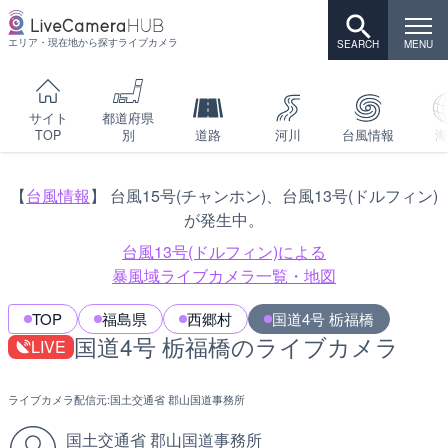
エリア・現在地から探すライブカメラ
サイト
都道府県
TOP
別
道路
河川
台風情報
海
【
台風情報
】 台風15号(チャンホン)、台風13号(ドルフィン)
が発生中。
台風13号(ドルフィン)による
暴風域ライブカメラ一覧・地図
TOP
福島県
西郷村
国道4号 栃福橋
国道4号 栃福橋のライブカメラ
LIVE
ライブカメラ配信元:
国土交通省 郡山国道事務所
国土交通省 郡山国道事務所