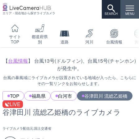
エリア・現在地から探すライブカメラ
サイト
都道府県
TOP
別
道路
河川
台風情報
海
【
台風情報
】 台風13号(ドルフィン)、台風15号(チャンホン)
が発生中。
台風の暴風域にライブカメラが設置されている地域が入ったら、こちらに
その一覧リンクをお知らせします。
TOP
福島県
白河市
谷津田川 流総乙姫橋
LIVE
谷津田川 流総乙姫橋のライブカメラ
ライブカメラ配信元:
国土交通省