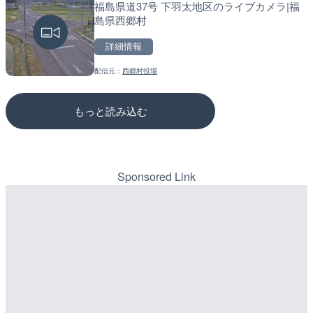
福島県道37号 下羽太地区のライブカメラ|福
JALたんちょう釧路空港の
松江自動車道 三次東JCT
島県西郷村
道釧路市
のライブカメラ|広島県三
詳細情報
詳細情報
詳細情報
配信元：
西郷村役場
配信元：
配信元：
JAL
国土交通省 三次河川国道事務所
もっと読み込む
Sponsored Link