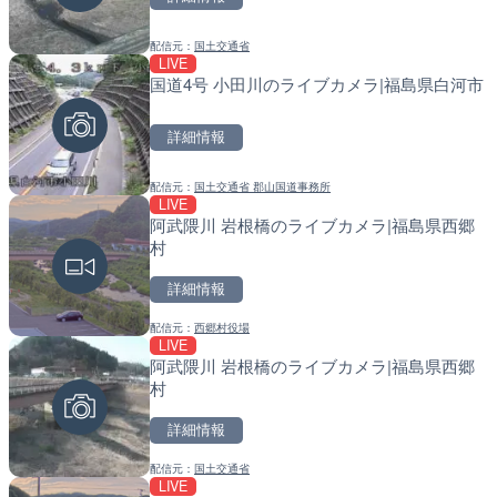
詳細情報
詳細情報
配信元：
国土交通省
配信元：
配信元：
YASU海の駅CLUB
国土交通省 北海道開発局
LIVE
LIVE停止
LIVE
国道4号 小田川のライブカメラ|福島県白河市
内海海水浴場のライブカメ
天塩川 岩尾内ダムのライブ
別市
詳細情報
詳細情報
詳細情報
配信元：
国土交通省 郡山国道事務所
配信元：
配信元：
南知多町観光協会
国土交通省 北海道開発局
LIVE
LIVE
LIVE
阿武隈川 岩根橋のライブカメラ|福島県西郷
黒潮本陣から太平洋・久礼
東京都品川区南大井のライ
村
高知県中土佐町
川区
詳細情報
詳細情報
詳細情報
配信元：
西郷村役場
配信元：
配信元：
鰹乃國の湯宿 黒潮本陣
東京都品川区南大井ライブカメ
LIVE
LIVE
LIVE停止
阿武隈川 岩根橋のライブカメラ|福島県西郷
Impaxビル付近から歌舞
道の駅さがのせきのライブ
村
カメラ|東京都新宿区
市
詳細情報
詳細情報
詳細情報
配信元：
国土交通省
配信元：
配信元：
歌舞伎町ゴジラ前ライブ
道の駅さがのせきPPカム
LIVE
LIVE
LIVE