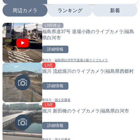
周辺カメラ
ランキング
新着
LIVE停止
LIVE
LIVE
福島県道37号 道場小路のライブカメラ|福島
国道1号 国府津海岸のライ
南出川水門付近のライブカ
県白河市
小田原市
町
詳細情報
詳細情報
詳細情報
配信元：
福島県白河市字道場小路ライブカメラ
配信元：
配信元：
神奈川県庁
日高町役場
LIVE
LIVE
LIVE
堀川 流総堀川のライブカメラ|福島県西郷村
十勝岳 白金模範牧場のライ
比井川水門付近から比井崎
美瑛町
ラ|和歌山県日高町
詳細情報
詳細情報
詳細情報
配信元：
国土交通省
配信元：
配信元：
気象庁
日高町役場
LIVE
LIVE
LIVE
堀川 新田橋のライブカメラ|福島県白河市
羽田空港第2旅客ターミナ
小浦川水門付近から小浦海
メラ|東京都大田区
メラ|和歌山県日高町
詳細情報
詳細情報
詳細情報
配信元：
国土交通省
配信元：
配信元：
日本テレビ
日高町役場