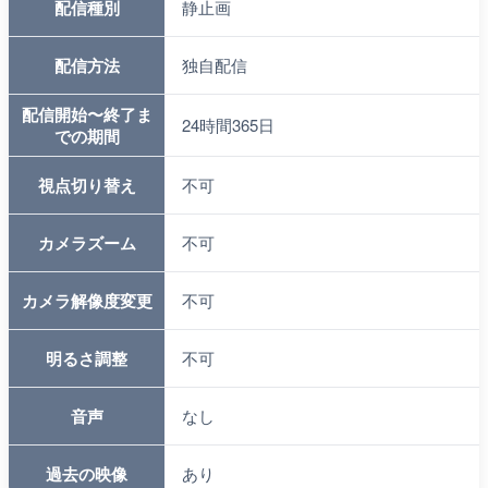
配信種別
静止画
配信方法
独自配信
配信開始〜終了ま
24時間365日
での期間
視点切り替え
不可
カメラズーム
不可
カメラ解像度変更
不可
明るさ調整
不可
音声
なし
過去の映像
あり