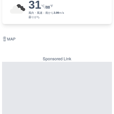
31
°C
°F
/
88
風向・風速：
南
から
3.99
ｍ/s
曇りがち
MAP
Sponsored Link