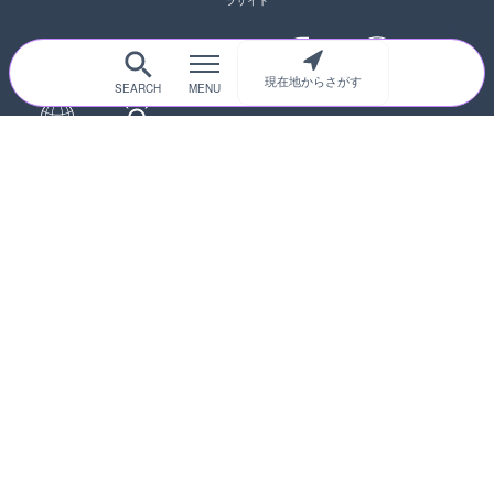
ラサイト
現在地からさがす
サイトTOP
都道府県別
道路
河川
台風情報
海外
カメラ登録
初めての方へ
運営者情報
プライバシーポリシー
© 2017-2026
ライブカメラHUB
Icons made from
svg icons
is licensed by CC BY 4.0