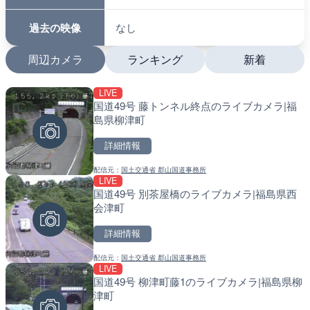
過去の映像
なし
周辺カメラ
ランキング
新着
LIVE
LIVE
LIVE
国道49号 藤トンネル終点のライブカメラ|福
沖永良部島海岸のライブカ
南出川水門付近のライブカ
島県柳津町
町
町
詳細情報
詳細情報
詳細情報
配信元：
国土交通省 郡山国道事務所
配信元：
配信元：
和泊町
日高町役場
LIVE
LIVE
LIVE
国道49号 別茶屋橋のライブカメラ|福島県西
徳之島町亀津のライブカメ
比井川水門付近から比井崎
会津町
町
ラ|和歌山県日高町
詳細情報
詳細情報
詳細情報
配信元：
国土交通省 郡山国道事務所
配信元：
配信元：
Tokki Works
日高町役場
LIVE
LIVE
LIVE
国道49号 柳津町藤1のライブカメラ|福島県柳
羽田空港第2旅客ターミナ
小浦川水門付近から小浦海
津町
メラ|東京都大田区
メラ|和歌山県日高町