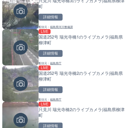
只見川 瑞光寺橋3のライブカメラ|福島県柳津
手結港(YASU海の駅クラブ
常呂川 鹿ノ子ダムのライブ
町
高知県香南市
戸町
詳細情報
詳細情報
詳細情報
配信元：
福島県河川整備課
配信元：
配信元：
YASU海の駅CLUB
国土交通省 北海道開発局
LIVE
LIVE
LIVE
国道252号 瑞光寺橋1のライブカメラ|福島県
Impaxビル付近から歌舞
天塩川 岩尾内ダムのライブ
柳津町
カメラ|東京都新宿区
別市
詳細情報
詳細情報
詳細情報
配信元：
福島県庁
配信元：
配信元：
歌舞伎町ゴジラ前ライブ
国土交通省 北海道開発局
LIVE
LIVE
LIVE
国道252号 瑞光寺橋2のライブカメラ|福島県
RBCより那覇空港のライブ
東京都品川区南大井のライ
柳津町
覇市
川区
詳細情報
詳細情報
詳細情報
配信元：
福島県庁
配信元：
配信元：
【琉球放送】RBC NEWS
東京都品川区南大井ライブカメ
LIVE
LIVE
LIVE停止
只見川 瑞光寺橋2のライブカメラ|福島県柳津
知内川 上開田橋のライブカ
道の駅さがのせきのライブ
町
市
市
詳細情報
詳細情報
詳細情報