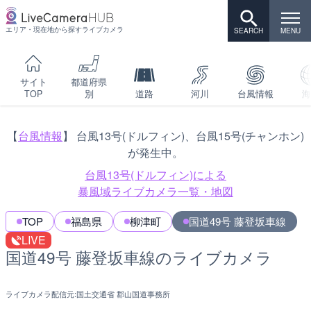
エリア・現在地から探すライブカメラ
サイト
都道府県
TOP
別
道路
河川
台風情報
海
【
台風情報
】 台風13号(ドルフィン)、台風15号(チャンホン)
が発生中。
台風13号(ドルフィン)による
暴風域ライブカメラ一覧・地図
TOP
福島県
柳津町
国道49号 藤登坂車線
LIVE
国道49号 藤登坂車線のライブカメラ
ライブカメラ配信元:
国土交通省 郡山国道事務所