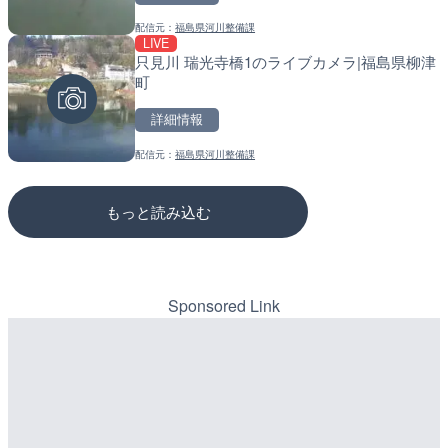
配信元：
福島県河川整備課
配信元：
配信元：
高島市役所 政策部 危機管理局
道の駅さがのせきPPカム
LIVE
LIVE
LIVE
只見川 瑞光寺橋1のライブカメラ|福島県柳津
ごろごろ茶屋のライブカメ
松江自動車道 三次東JCT
町
のライブカメラ|広島県三
詳細情報
詳細情報
詳細情報
配信元：
福島県河川整備課
配信元：
配信元：
天川村役場
国土交通省 三次河川国道事務所
もっと読み込む
Sponsored Link