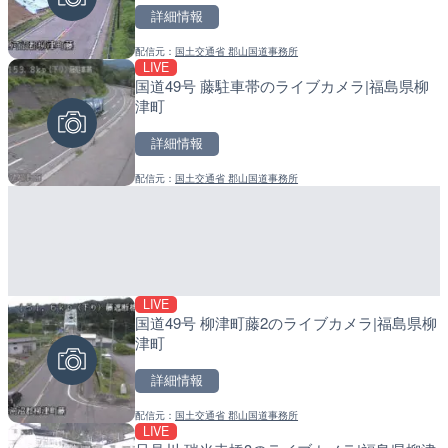
詳細情報
詳細情報
詳細情報
配信元：
国土交通省 郡山国道事務所
配信元：
配信元：
日本テレビ
日高町役場
LIVE
LIVE
LIVE
国道49号 藤駐車帯のライブカメラ|福島県柳
日本全国・緊急地震速報の
産湯川水門付近のライブカ
津町
町
詳細情報
詳細情報
詳細情報
配信元：
国土交通省 郡山国道事務所
配信元：
配信元：
株式会社ティーファイブプロジ
日高町役場
LIVE
LIVE停止
LIVE
国道49号 柳津町藤2のライブカメラ|福島県柳
内海海水浴場のライブカメ
導目木川 花立砂防堰堤下流
津町
福岡県朝倉市
詳細情報
詳細情報
詳細情報
配信元：
国土交通省 郡山国道事務所
配信元：
配信元：
南知多町観光協会
福岡県庁県土整備部河川課
LIVE
LIVE
LIVE