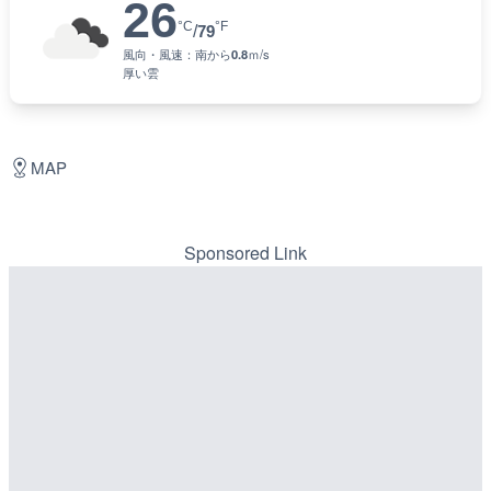
26
°C
°F
/
79
風向・風速：
南
から
0.8
ｍ/s
厚い雲
MAP
Sponsored Link