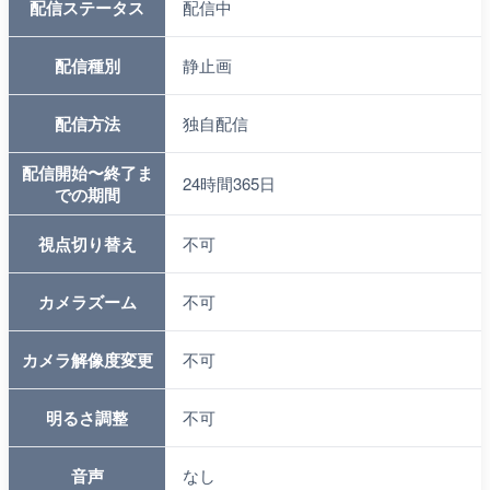
配信ステータス
配信中
配信種別
静止画
配信方法
独自配信
配信開始〜終了ま
24時間365日
での期間
視点切り替え
不可
カメラズーム
不可
カメラ解像度変更
不可
明るさ調整
不可
音声
なし