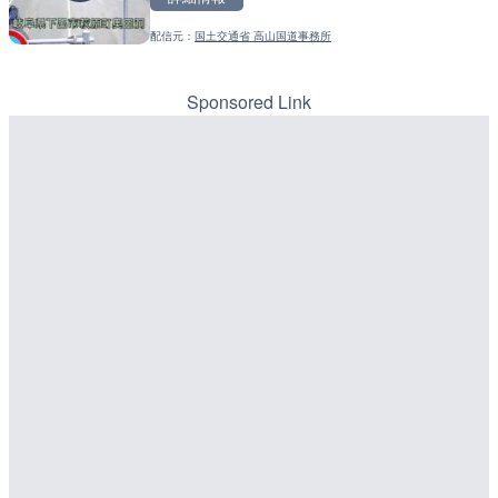
配信元：
国土交通省 高山国道事務所
配信元：
配信元：
長野県庁
福岡県庁県土整備部河川課
LIVE
LIVE
手結港(YASU海の駅クラブ
常呂川 鹿ノ子ダムのライブ
高知県香南市
戸町
Sponsored Link
詳細情報
詳細情報
配信元：
配信元：
YASU海の駅CLUB
国土交通省 北海道開発局
LIVE終了
LIVE
東名高速道路・厚木インタ
天塩川 岩尾内ダムのライブ
ライブカメラ|神奈川県厚
別市
詳細情報
詳細情報
配信元：
配信元：
テレビ朝日
国土交通省 北海道開発局
LIVE
LIVE
新東名高速道路 新御殿場
東京都品川区南大井のライ
ライブカメラ|静岡県御殿
川区
詳細情報
詳細情報
配信元：
NEXCO中日本
LIVE停止
日テレより那覇空港のライ
配信元：
東京都品川区南大井ライブカメ
LIVE停止
覇市
道の駅さがのせきのライブ