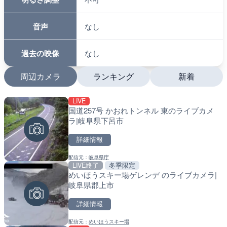
音声
なし
過去の映像
なし
周辺カメラ
ランキング
新着
LIVE
LIVE
LIVE
国道257号 かおれトンネル 東のライブカメ
羽田空港第2旅客ターミナ
南出川水門付近のライブカ
ラ|岐阜県下呂市
メラ|東京都大田区
町
詳細情報
詳細情報
詳細情報
配信元：
岐阜県庁
配信元：
配信元：
日本テレビ
日高町役場
LIVE終了
冬季限定
LIVE
LIVE
めいほうスキー場ゲレンデ のライブカメラ|
日本全国・緊急地震速報の
比井川水門付近から比井崎
岐阜県郡上市
ラ|和歌山県日高町
詳細情報
詳細情報
詳細情報
配信元：
めいほうスキー場
配信元：
配信元：
株式会社ティーファイブプロジ
日高町役場