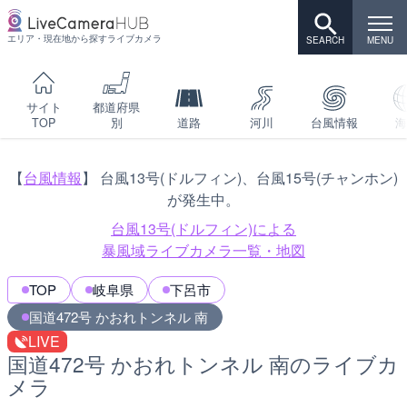
エリア・現在地から探すライブカメラ
サイト
都道府県
TOP
別
道路
河川
台風情報
海
【
台風情報
】 台風13号(ドルフィン)、台風15号(チャンホン)
が発生中。
台風13号(ドルフィン)による
暴風域ライブカメラ一覧・地図
TOP
岐阜県
下呂市
国道472号 かおれトンネル 南
LIVE
国道472号 かおれトンネル 南のライブカ
メラ