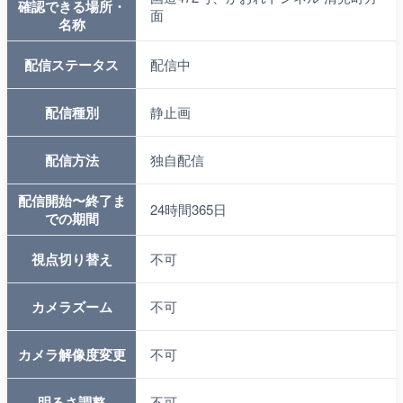
確認できる場所・
面
名称
配信ステータス
配信中
配信種別
静止画
配信方法
独自配信
配信開始〜終了ま
24時間365日
での期間
視点切り替え
不可
カメラズーム
不可
カメラ解像度変更
不可
明るさ調整
不可