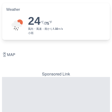
Weather
24
°C
°F
/
75
風向・風速：
南
から
1.32
ｍ/s
小雨
MAP
Sponsored Link