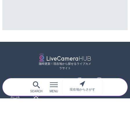
詳細情報
市
配信元：
日本テレビ
詳細情報
LIVE
ごろごろ茶屋のライブカメ
配信元：
道の駅さがのせきPPカム
LIVE
詳細情報
松江自動車道 三次東JCT
配信元：
天川村役場
のライブカメラ|広島県三
詳細情報
配信元：
国土交通省 三次河川国道事務所
随時更新！現在地から探せるライブカメ
ラサイト
現在地からさがす
サイトTOP
都道府県別
道路
河川
台風情報
海外
カメラ登録