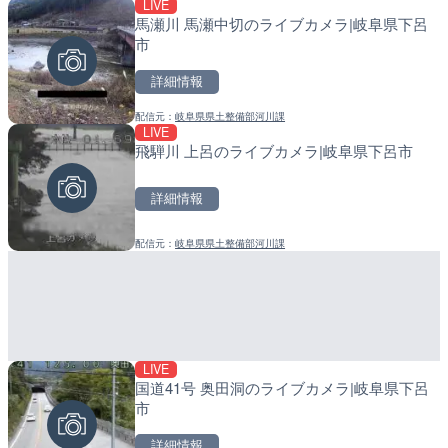
LIVE
LIVE
LIVE
馬瀬川 馬瀬中切のライブカメラ|岐阜県下呂
国道406号 鬼無里のライ
小浦川水門付近から小浦海
市
市
メラ|和歌山県日高町
詳細情報
詳細情報
詳細情報
配信元：
岐阜県県土整備部河川課
配信元：
配信元：
長野県庁
日高町役場
LIVE
LIVE
LIVE
飛騨川 上呂のライブカメラ|岐阜県下呂市
Impaxビル付近から歌舞
産湯川水門付近のライブカ
カメラ|東京都新宿区
町
詳細情報
詳細情報
詳細情報
配信元：
岐阜県県土整備部河川課
配信元：
配信元：
歌舞伎町ゴジラ前ライブ
日高町役場
LIVE
LIVE
LIVE
国道41号 奥田洞のライブカメラ|岐阜県下呂
長野県道45号 扇沢・駐車
導目木川 花立砂防堰堤下流
市
メラ|長野県大町市
福岡県朝倉市
詳細情報
詳細情報
詳細情報