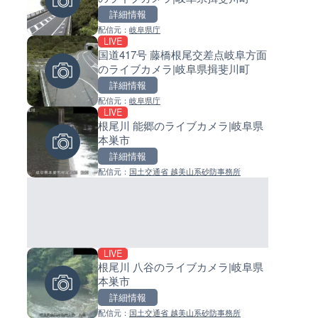
詳細情報
詳細情報
詳細情報
配信元：
岐阜県庁
配信元：
配信元：
気象庁
日高町役場
LIVE
LIVE
LIVE
国道417号 藤橋根尾交差点岐阜方面
羽田空港第2旅客ターミナルか
小浦川水門付近から小浦海水
のライブカメラ|岐阜県揖斐川町
ライブカメラ|東京都大田区
ライブカメラ|和歌山県日高町
詳細情報
詳細情報
詳細情報
配信元：
岐阜県庁
配信元：
配信元：
日本テレビ
日高町役場
LIVE
LIVE終了
LIVE
根尾川 能郷のライブカメラ|岐阜県
BRびわこよりびわ湖大花火大
産湯川水門付近のライブカメラ
本巣市
ライブカメラ|滋賀県大津市
歌山県日高町
詳細情報
詳細情報
詳細情報
配信元：
国土交通省 越美山系砂防事務所
配信元：
配信元：
ボートレースびわこ【公式サブ
日高町役場
ネル】
LIVE
LIVE
LIVE
根尾川 八谷のライブカメラ|岐阜県
日本全国・緊急地震速報のラ
導目木川 花立砂防堰堤下流の
本巣市
カメラ
ブカメラ|福岡県朝倉市
詳細情報
詳細情報
詳細情報
配信元：
国土交通省 越美山系砂防事務所
配信元：
配信元：
株式会社ティーファイブプロジ
福岡県庁県土整備部河川課