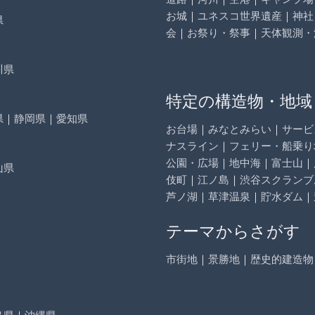
お城
｜
ユネスコ世界遺産
｜
神社
県
会
｜
お祭り・祭事
｜
天体観測・
川県
特定の構造物・地域
県
｜
静岡県
｜
愛知県
お台場
｜
みなとみらい
｜
サービ
ナスライン
｜
フェリー・船乗り
公園・広場
｜
地中海
｜
富士山
｜
山県
伎町
｜
江ノ島
｜
渋谷スクランブ
芦ノ湖
｜
草津温泉
｜
貯水ダム
｜
テーマからさがす
市街地
｜
景勝地
｜
歴史的建造物
島県
｜
沖縄県