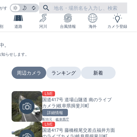
がす
別
道路
河川
台風情報
海外
カメラ登録
生中。
お知らせします。
周辺カメラ
ランキング
新着
LIVE
LIVE
LIVE
国道417号 道場山隧道 南のライブ
国道1号 国府津海岸のライブ
南出川水門付近のライブカメラ
カメラ|岐阜県揖斐川町
ラ|神奈川県小田原市
歌山県日高町
詳細情報
詳細情報
詳細情報
配信元：
岐阜県庁
配信元：
配信元：
神奈川県庁
日高町役場
LIVE
LIVE
LIVE
国道417号 藤橋根尾交差点福井方面
十勝岳 白金模範牧場のライブ
比井川水門付近から比井崎海
のライブカメラ|岐阜県揖斐川町
ラ|北海道美瑛町
イブカメラ|和歌山県日高町