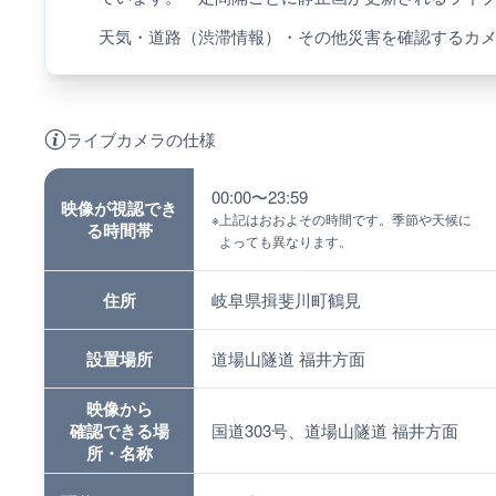
天気・道路（渋滞情報）・その他災害を確認するカ
ライブカメラの仕様
00:00〜23:59
映像が視認でき
※
上記はおおよその時間です。季節や天候に
る時間帯
よっても異なります。
住所
岐阜県揖斐川町鶴見
設置場所
道場山隧道 福井方面
映像から
確認できる場
国道303号、道場山隧道 福井方面
所・名称