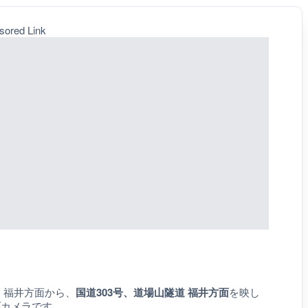
sored Link
 福井方面から、
国道303号、道場山隧道 福井方面
を映し
ブカメラです。