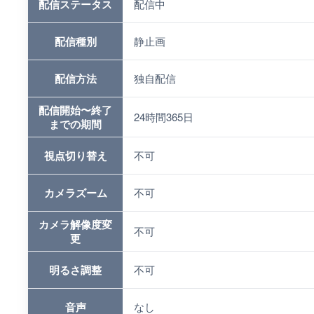
配信ステータス
配信中
配信種別
静止画
配信方法
独自配信
配信開始〜終了
24時間365日
までの期間
視点切り替え
不可
カメラズーム
不可
カメラ解像度変
不可
更
明るさ調整
不可
音声
なし