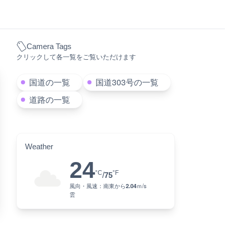
Camera Tags
クリックして各一覧をご覧いただけます
国道の一覧
国道303号の一覧
道路の一覧
Weather
24
°C
°F
/
75
風向・風速：
南東
から
2.04
ｍ/s
雲