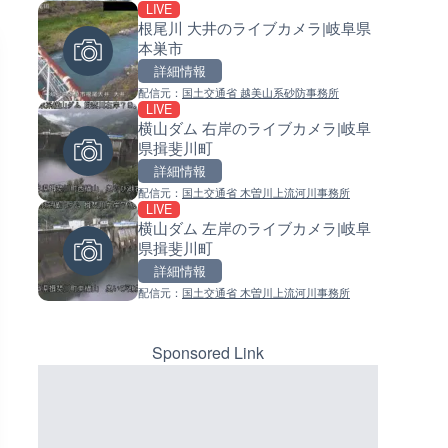
LIVE
LIVE
LIVE
根尾川 大井のライブカメラ|岐阜県
ごろごろ茶屋のライブカメラ|
常呂川 鹿ノ子ダムのライブカメ
本巣市
県天川村
北海道置戸町
詳細情報
詳細情報
詳細情報
配信元：
国土交通省 越美山系砂防事務所
配信元：
配信元：
天川村役場
国土交通省 北海道開発局
LIVE
LIVE
LIVE
横山ダム 右岸のライブカメラ|岐阜
名神高速道路 大津サービスエ
天塩川 岩尾内ダムのライブカメ
県揖斐川町
上りのライブカメラ|滋賀県大
北海道士別市
詳細情報
詳細情報
詳細情報
配信元：
国土交通省 木曽川上流河川事務所
配信元：
配信元：
NEXCO西日本
国土交通省 北海道開発局
LIVE
LIVE
LIVE
横山ダム 左岸のライブカメラ|岐阜
琵琶湖大橋有料道路・守山市
東京都品川区南大井のライブ
県揖斐川町
イブカメラ|滋賀県守山市
ラ|東京都品川区
詳細情報
詳細情報
詳細情報
配信元：
国土交通省 木曽川上流河川事務所
配信元：
配信元：
滋賀県道路公社
東京都品川区南大井ライブカメ
LIVE
LIVE停止
手結港(YASU海の駅クラブ)の
道の駅さがのせきのライブカメ
ブカメラ|高知県香南市
大分県大分市
Sponsored Link
詳細情報
詳細情報
配信元：
配信元：
YASU海の駅CLUB
道の駅さがのせきPPカム
LIVE
LIVE
Impaxビル付近から歌舞伎町
松江自動車道 三次東JCT・イ
のライブカメラ|東京都新宿区
ーチェンジのライブカメラ|広