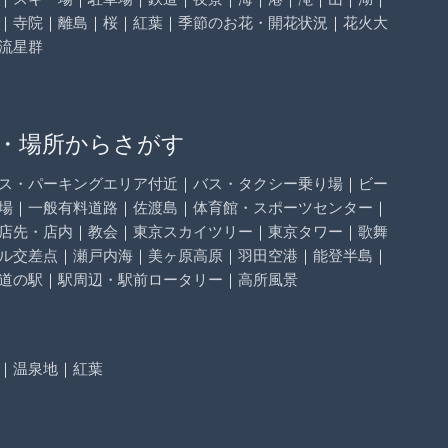
｜
寺院
｜
離島
｜
桜
｜
紅葉
｜
季節のお花・開花状況
｜
花火大
流星群
・場所からさがす
ス・パーキングエリア付近
｜
バス・タクシー乗り場
｜
ビー
場
｜
一般有料道路
｜
佐渡島
｜
体育館・スポーツセンター
｜
店先・店内
｜
教会
｜
東京スカイツリー
｜
東京タワー
｜
歌舞
ル交差点
｜
瀬戸内海
｜
美ヶ原高原
｜
羽田空港
｜
能登半島
｜
道の駅
｜
駅周辺・駅前ロータリー
｜
高所風景
｜
温泉地
｜
紅葉