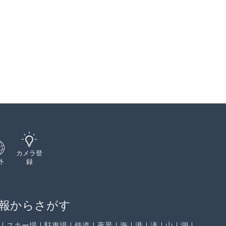
カメラ登
外
録
報からさがす
｜
スキー場
｜
駐車場
｜
鉄道
｜
夜景
｜
海
｜
港
｜
滝
｜
山
｜
湖
｜