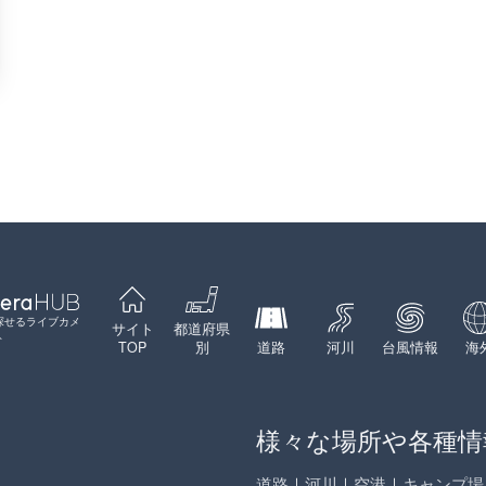
探せるライブカメ
サイト
都道府県
ト
TOP
別
道路
河川
台風情報
海
様々な場所や各種情
道路
｜
河川
｜
空港
｜
キャンプ場