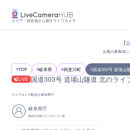
エリア・現在地から探すライブカメラ
【
台風の暴風域に
TOP
岐阜県
揖斐川町
国道303号 道場山
国道303号 道場山隧道 北のラ
LIVE
ライブカメラ配信元:
岐阜県庁
岐阜県庁
配信元の他のライブカメラ一覧