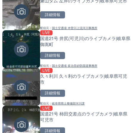
兼山ダム 左岸のライブカメラ|岐阜県可児市
手結港(YASU海の駅クラブ
常呂川 鹿ノ子ダムのライブ
高知県香南市
戸町
詳細情報
詳細情報
詳細情報
配信元：
国土交通省 木曽川上流河川事務所
配信元：
配信元：
YASU海の駅CLUB
国土交通省 北海道開発局
LIVE
LIVE
LIVE
国道21号 井尻(可児川)のライブカメラ|岐阜県
RBCより那覇空港のライブ
天塩川 岩尾内ダムのライブ
御嵩町
覇市
別市
詳細情報
詳細情報
詳細情報
配信元：
国土交通省 多治見砂防国道事務所
配信元：
配信元：
【琉球放送】RBC NEWS
国土交通省 北海道開発局
LIVE
LIVE
LIVE
久々利川 久々利のライブカメラ|岐阜県可児
Impaxビル付近から歌舞
東京都品川区南大井のライ
市
カメラ|東京都新宿区
川区
詳細情報
詳細情報
詳細情報
配信元：
岐阜県県土整備部河川課
配信元：
配信元：
歌舞伎町ゴジラ前ライブ
東京都品川区南大井ライブカメ
LIVE
LIVE終了
LIVE停止
国道21号 柿田交差点のライブカメラ|岐阜県
榛名湖ロマンス亭のライブ
道の駅さがのせきのライブ
可児市
市
市
詳細情報
詳細情報
詳細情報