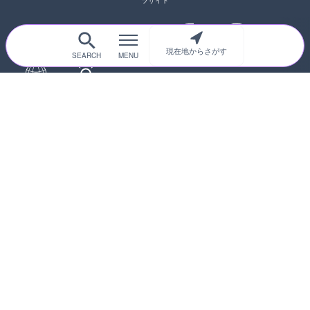
ラサイト
現在地からさがす
サイトTOP
都道府県別
道路
河川
台風情報
海外
カメラ登録
初めての方へ
運営者情報
プライバシーポリシー
© 2017-2026
ライブカメラHUB
Icons made from
svg icons
is licensed by CC BY 4.0