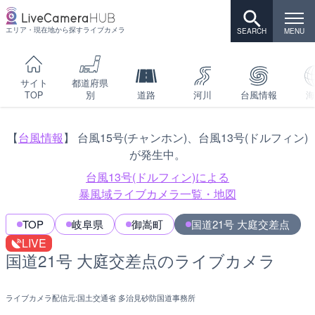
エリア・現在地から探すライブカメラ
サイト
都道府県
TOP
別
道路
河川
台風情報
海
【
台風情報
】 台風15号(チャンホン)、台風13号(ドルフィン)
が発生中。
台風13号(ドルフィン)による
暴風域ライブカメラ一覧・地図
TOP
岐阜県
御嵩町
国道21号 大庭交差点
LIVE
国道21号 大庭交差点のライブカメラ
ライブカメラ配信元:
国土交通省 多治見砂防国道事務所