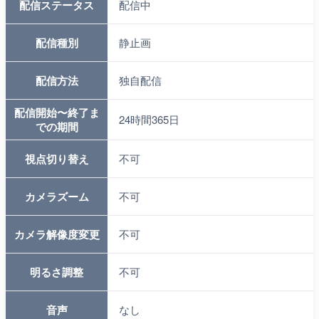
配信ステータス
配信中
配信種別
静止画
配信方法
独自配信
配信開始〜終了ま
24時間365日
での期間
視点切り替え
不可
カメラズーム
不可
カメラ解像度変更
不可
明るさ調整
不可
音声
なし