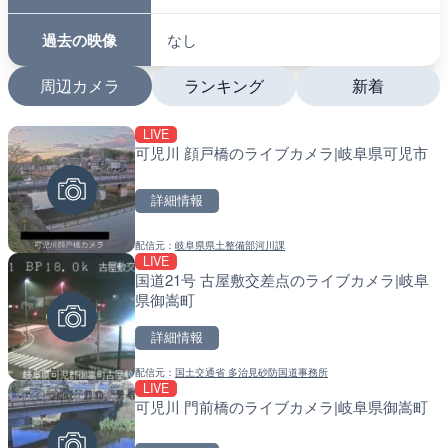
過去の映像
なし
周辺カメラ
ランキング
新着
LIVE
LIVE
LIVE
可児川 顔戸橋のライブカメラ|岐阜県可児市
沖永良部島海岸のライブカ
南出川水門付近のライブカ
町
町
詳細情報
詳細情報
詳細情報
配信元：
岐阜県県土整備部河川課
配信元：
配信元：
和泊町
日高町役場
LIVE
LIVE
LIVE
国道21号 古屋敷交差点のライブカメラ|岐阜
徳之島町亀津のライブカメ
比井川水門付近から比井崎
県御嵩町
町
ラ|和歌山県日高町
詳細情報
詳細情報
詳細情報
配信元：
国土交通省 多治見砂防国道事務所
配信元：
配信元：
Tokki Works
日高町役場
LIVE
LIVE
LIVE
可児川 門前橋のライブカメラ|岐阜県御嵩町
羽田空港第2旅客ターミナ
小浦川水門付近から小浦海
メラ|東京都大田区
メラ|和歌山県日高町