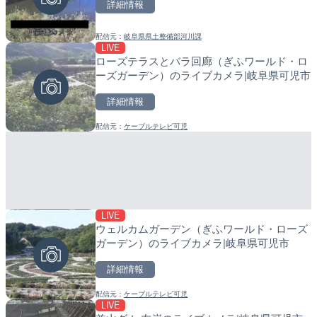
詳細情報
詳細情報
詳細情報
配信元：
岐阜県県土整備部河川課
配信元：
配信元：
日本テレビ
日高町役場
LIVE
LIVE
LIVE
ローズテラスとバラ回廊（ぎふワールド・ロ
日本全国・緊急地震速報の
産湯川水門付近のライブカ
ーズガーデン）のライブカメラ|岐阜県可児市
町
詳細情報
詳細情報
詳細情報
配信元：
ケーブルテレビ可児
配信元：
配信元：
株式会社ティーファイブプロジ
日高町役場
LIVE
LIVE停止
LIVE
ウェルカムガーデン（ぎふワールド・ローズ
内海海水浴場のライブカメ
導目木川 花立砂防堰堤下流
ガーデン）のライブカメラ|岐阜県可児市
福岡県朝倉市
詳細情報
詳細情報
詳細情報
配信元：
ケーブルテレビ可児
配信元：
配信元：
南知多町観光協会
福岡県庁県土整備部河川課
LIVE
LIVE
LIVE