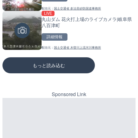
配信元：
国土交通省 多治見砂防国道事務所
配信元：
配信元：
榛名湖ロマンス亭
道の駅さがのせきPPカム
LIVE
LIVE
LIVE
丸山ダム 花火打上場のライブカメラ|岐阜県
知内川 上開田橋のライブカ
松江自動車道 三次東JCT
八百津町
市
のライブカメラ|広島県三
詳細情報
詳細情報
詳細情報
配信元：
国土交通省 木曽川上流河川事務所
配信元：
配信元：
高島市役所 政策部 危機管理局
国土交通省 三次河川国道事務所
もっと読み込む
Sponsored Link