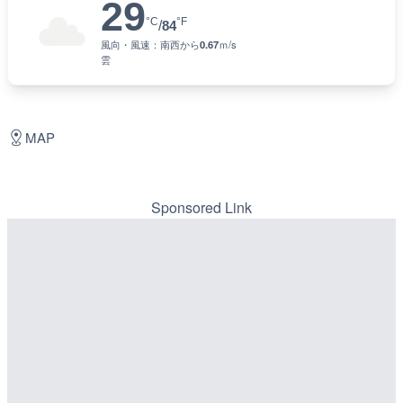
29
°C
°F
/
84
風向・風速：
南西
から
0.67
ｍ/s
雲
MAP
Sponsored Link