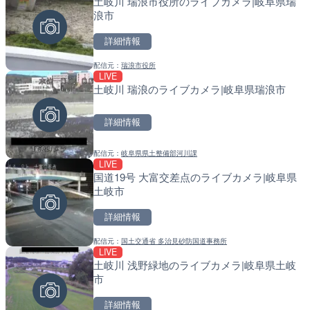
土岐川 瑞浪市役所のライブカメラ|岐阜県瑞
手結港(YASU海の駅クラブ
常呂川 鹿ノ子ダムのライブ
浪市
高知県香南市
戸町
詳細情報
詳細情報
詳細情報
配信元：
瑞浪市役所
配信元：
配信元：
YASU海の駅CLUB
国土交通省 北海道開発局
LIVE
LIVE
LIVE
土岐川 瑞浪のライブカメラ|岐阜県瑞浪市
長野県道45号 扇沢・駐車
天塩川 岩尾内ダムのライブ
メラ|長野県大町市
別市
詳細情報
詳細情報
詳細情報
配信元：
岐阜県県土整備部河川課
配信元：
配信元：
長野県庁
国土交通省 北海道開発局
LIVE
LIVE停止
LIVE
国道19号 大富交差点のライブカメラ|岐阜県
日テレより那覇空港のライ
東京都品川区南大井のライ
土岐市
覇市
川区
詳細情報
詳細情報
詳細情報
配信元：
国土交通省 多治見砂防国道事務所
配信元：
配信元：
日本テレビ
東京都品川区南大井ライブカメ
LIVE
LIVE
LIVE停止
土岐川 浅野緑地のライブカメラ|岐阜県土岐
新東名高速道路 新御殿場
道の駅さがのせきのライブ
市
ライブカメラ|静岡県御殿
市
詳細情報
詳細情報
詳細情報
配信元：
NEXCO中日本