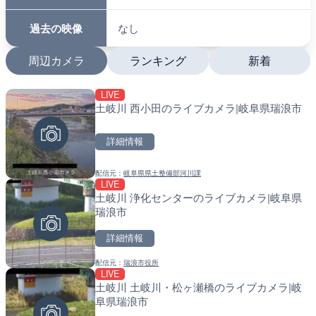
過去の映像
なし
周辺カメラ
ランキング
新着
LIVE
LIVE
LIVE
土岐川 西小田のライブカメラ|岐阜県瑞浪市
羽田空港第2旅客ターミナ
南出川水門付近のライブカ
メラ|東京都大田区
町
詳細情報
詳細情報
詳細情報
配信元：
岐阜県県土整備部河川課
配信元：
配信元：
日本テレビ
日高町役場
LIVE
LIVE
LIVE
土岐川 浄化センターのライブカメラ|岐阜県
国道406号 鬼無里のライ
比井川水門付近から比井崎
瑞浪市
市
ラ|和歌山県日高町
詳細情報
詳細情報
詳細情報
配信元：
瑞浪市役所
配信元：
配信元：
長野県庁
日高町役場
LIVE
LIVE
LIVE
土岐川 土岐川・松ヶ瀬橋のライブカメラ|岐
日本全国・緊急地震速報の
小浦川水門付近から小浦海
阜県瑞浪市
メラ|和歌山県日高町