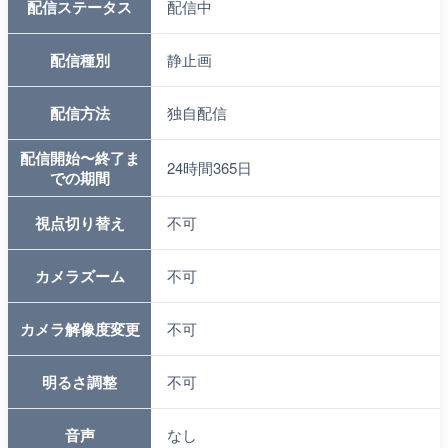
配信ステータス
配信中
配信種別
静止画
配信方法
独自配信
配信開始〜終了ま
24時間365日
での期間
視点切り替え
不可
カメラズーム
不可
カメラ解像度変更
不可
明るさ調整
不可
音声
なし