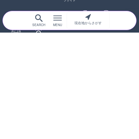
ラサイト
現在地からさがす
サイトTOP
都道府県別
道路
河川
台風情報
海外
カメラ登録
初めての方へ
運営者情報
プライバシーポリシー
© 2017-2026
ライブカメラHUB
Icons made from
svg icons
is licensed by CC BY 4.0