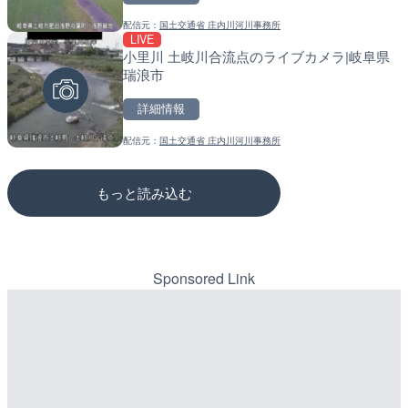
LIVE
飯田駅前ロータリーのライ
配信元：
国土交通省 庄内川河川事務所
配信元：
道の駅さがのせきPPカム
LIVE
LIVE
田市
小里川 土岐川合流点のライブカメラ|岐阜県
松江自動車道 三次東JCT
瑞浪市
のライブカメラ|広島県三
詳細情報
詳細情報
詳細情報
配信元：
株式会社飯田ケーブルテレビ
配信元：
国土交通省 庄内川河川事務所
配信元：
国土交通省 三次河川国道事務所
もっと読み込む
Sponsored Link