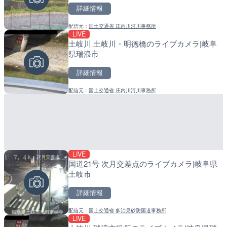
詳細情報
詳細情報
詳細情報
配信元：
国土交通省 庄内川河川事務所
配信元：
配信元：
株式会社ティーファイブプロジ
日高町役場
LIVE
LIVE
LIVE
土岐川 土岐川・明徳橋のライブカメラ|岐阜
Impaxビル付近から歌舞
産湯川水門付近のライブカ
県瑞浪市
カメラ|東京都新宿区
町
詳細情報
詳細情報
詳細情報
配信元：
国土交通省 庄内川河川事務所
配信元：
配信元：
歌舞伎町ゴジラ前ライブ
日高町役場
LIVE
LIVE終了
LIVE
国道21号 次月交差点のライブカメラ|岐阜県
東名高速道路・厚木インタ
導目木川 花立砂防堰堤下流
土岐市
ライブカメラ|神奈川県厚
福岡県朝倉市
詳細情報
詳細情報
詳細情報
配信元：
国土交通省 多治見砂防国道事務所
配信元：
配信元：
テレビ朝日
福岡県庁県土整備部河川課
LIVE
LIVE
LIVE