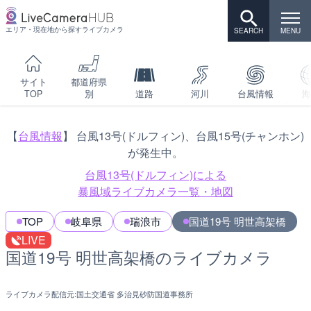
エリア・現在地から探すライブカメラ
サイト
都道府県
TOP
別
道路
河川
台風情報
海
【
台風情報
】 台風13号(ドルフィン)、台風15号(チャンホン)
が発生中。
台風13号(ドルフィン)による
暴風域ライブカメラ一覧・地図
TOP
岐阜県
瑞浪市
国道19号 明世高架橋
LIVE
国道19号 明世高架橋のライブカメラ
ライブカメラ配信元:
国土交通省 多治見砂防国道事務所