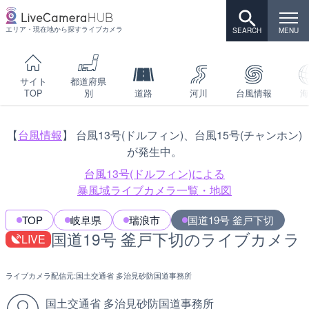
エリア・現在地から探すライブカメラ
サイト
都道府県
TOP
別
道路
河川
台風情報
海
【
台風情報
】 台風13号(ドルフィン)、台風15号(チャンホン)
が発生中。
台風13号(ドルフィン)による
暴風域ライブカメラ一覧・地図
TOP
岐阜県
瑞浪市
国道19号 釜戸下切
国道19号 釜戸下切のライブカメラ
LIVE
ライブカメラ配信元:
国土交通省 多治見砂防国道事務所
国土交通省 多治見砂防国道事務所