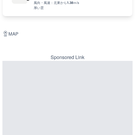
風向・風速：
北東
から
1.38
ｍ/s
厚い雲
MAP
Sponsored Link