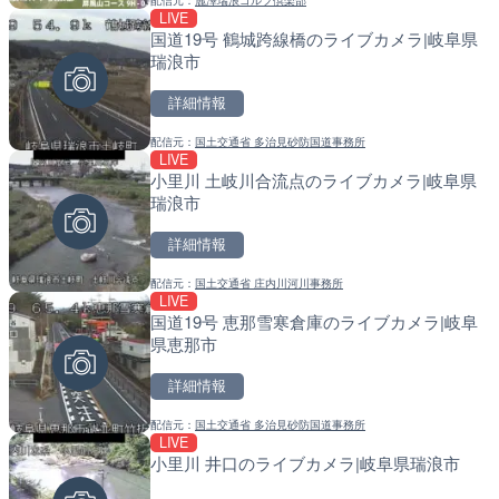
配信元：
麗澤瑞浪ゴルフ倶楽部
配信元：
配信元：
よつやの窓 TOKYO YOTSUYA LI
国土交通省 北海道開発局
LIVE
LIVE
LIVE
国道19号 鶴城跨線橋のライブカメラ|岐阜県
北上川 横石のライブカメラ
天塩川 岩尾内ダムのライブ
瑞浪市
別市
詳細情報
詳細情報
詳細情報
配信元：
国土交通省 多治見砂防国道事務所
配信元：
配信元：
国土交通省 岩手河川国道事務所
国土交通省 北海道開発局
LIVE
LIVE
LIVE
小里川 土岐川合流点のライブカメラ|岐阜県
石狩川 石狩河口のライブカ
東京都品川区南大井のライ
瑞浪市
市
川区
詳細情報
詳細情報
詳細情報
配信元：
国土交通省 庄内川河川事務所
配信元：
配信元：
国土交通省 北海道開発局
東京都品川区南大井ライブカメ
LIVE
LIVE
LIVE停止
国道19号 恵那雪寒倉庫のライブカメラ|岐阜
国道186号 吉和1のライブ
道の駅さがのせきのライブ
県恵那市
市市
市
詳細情報
詳細情報
詳細情報
配信元：
国土交通省 多治見砂防国道事務所
配信元：
配信元：
広島県土木局土木整備部道路整
道の駅さがのせきPPカム
LIVE
LIVE
LIVE
小里川 井口のライブカメラ|岐阜県瑞浪市
穂波川 秋松橋付近のライブ
松江自動車道 三次東JCT
塚市
のライブカメラ|広島県三