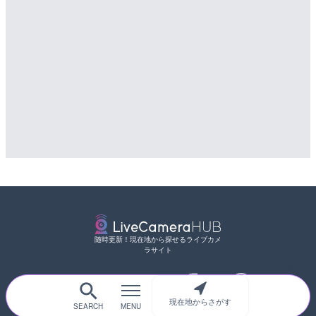
随時更新！現在地から探せるライブカメ
ラサイト
現在地からさがす
サイトTOP
都道府県別
道路
河川
台風情報