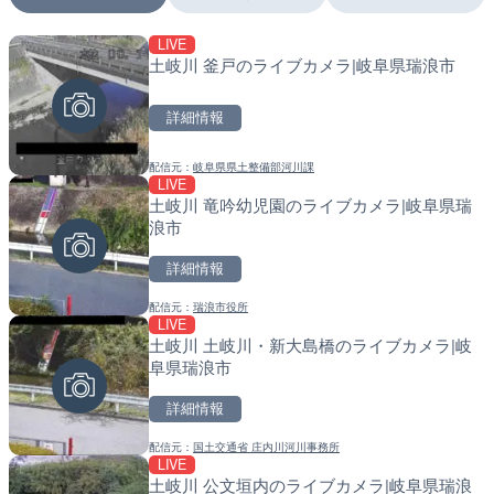
LIVE
LIVE
LIVE
土岐川 釜戸のライブカメラ|岐阜県瑞浪市
多摩川 日野橋水位観測所の
南出川水門付近のライブカ
京都立川市
町
詳細情報
詳細情報
詳細情報
配信元：
岐阜県県土整備部河川課
配信元：
配信元：
国土交通省 京浜河川事務所
日高町役場
LIVE
LIVE
LIVE
土岐川 竜吟幼児園のライブカメラ|岐阜県瑞
広島県道30号 津田のライ
比井川水門付近から比井崎
浪市
日市市
ラ|和歌山県日高町
詳細情報
詳細情報
詳細情報
配信元：
瑞浪市役所
配信元：
配信元：
広島県土木局土木整備部道路整
日高町役場
LIVE
LIVE
LIVE
土岐川 土岐川・新大島橋のライブカメラ|岐
旧北上川 23.6k右岸のラ
小浦川水門付近から小浦海
阜県瑞浪市
谷町
メラ|和歌山県日高町
詳細情報
詳細情報
詳細情報
配信元：
国土交通省 庄内川河川事務所
配信元：
配信元：
国土交通省 北上川下流河川事
日高町役場
LIVE
LIVE
LIVE
土岐川 公文垣内のライブカメラ|岐阜県瑞浪
串良川 岡崎のライブカメラ
産湯川水門付近のライブカ