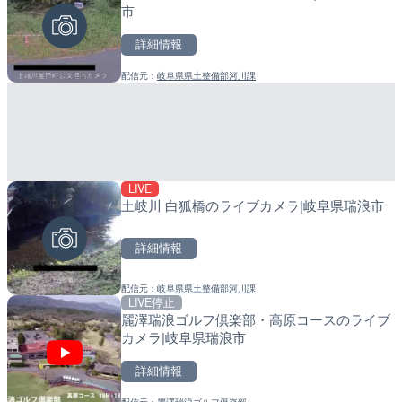
市
町
詳細情報
詳細情報
詳細情報
配信元：
岐阜県県土整備部河川課
配信元：
配信元：
国土交通省 大隅河川国道事務所
日高町役場
LIVE
LIVE
LIVE
土岐川 白狐橋のライブカメラ|岐阜県瑞浪市
旧北上川 神取橋上流のライ
導目木川 花立砂防堰堤下流
石巻市
福岡県朝倉市
詳細情報
詳細情報
詳細情報
配信元：
岐阜県県土整備部河川課
配信元：
配信元：
国土交通省 北上川下流河川事
福岡県庁県土整備部河川課
LIVE停止
LIVE
LIVE
麗澤瑞浪ゴルフ倶楽部・高原コースのライブ
東京都道405号外濠環状線
常呂川 鹿ノ子ダムのライブ
カメラ|岐阜県瑞浪市
ブカメラ|東京都新宿区
戸町
詳細情報
詳細情報
詳細情報