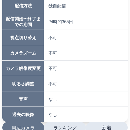
配信方法
独自配信
配信開始〜終了ま
24時間365日
での期間
視点切り替え
不可
カメラズーム
不可
カメラ解像度変更
不可
明るさ調整
不可
音声
なし
過去の映像
なし
周辺カメラ
ランキング
新着