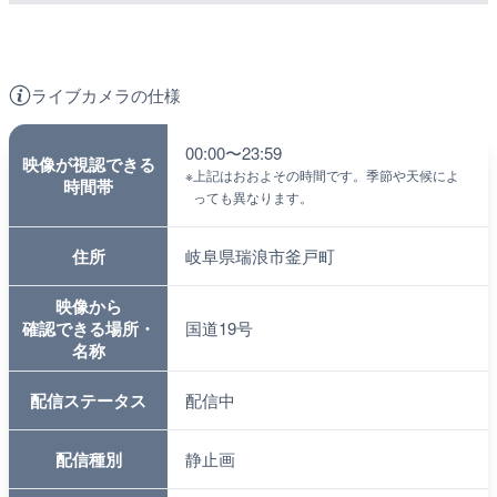
ライブカメラの仕様
00:00〜23:59
映像が視認できる
※
上記はおおよその時間です。季節や天候によ
時間帯
っても異なります。
住所
岐阜県瑞浪市釜戸町
映像から
確認できる場所・
国道19号
名称
配信ステータス
配信中
配信種別
静止画