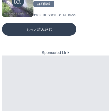
詳細情報
詳細情報
詳細情報
配信元：
国土交通省 庄内川河川事務所
配信元：
配信元：
国土交通省 遠賀川河川事務所
国土交通省 三次河川国道事務所
もっと読み込む
Sponsored Link