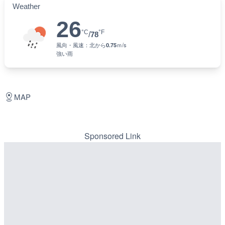
Weather
26
°C
°F
/
78
風向・風速：
北
から
0.75
ｍ/s
強い雨
MAP
Sponsored Link