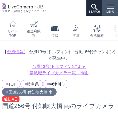
エリア・現在地から探すライブカメラ
サイト
都道府県
TOP
別
道路
河川
台風情報
海
【
台風情報
】 台風13号(ドルフィン)、台風15号(チャンホン)
が発生中。
台風13号(ドルフィン)による
暴風域ライブカメラ一覧・地図
TOP
岐阜県
中津川市
国道256号 付知峡大橋 南
LIVE
国道256号 付知峡大橋 南のライブカメラ