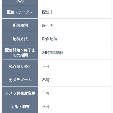
名称
配信ステータス
配信中
配信種別
静止画
配信方法
独自配信
配信開始〜終了ま
24時間365日
での期間
視点切り替え
不可
カメラズーム
不可
カメラ解像度変更
不可
明るさ調整
不可