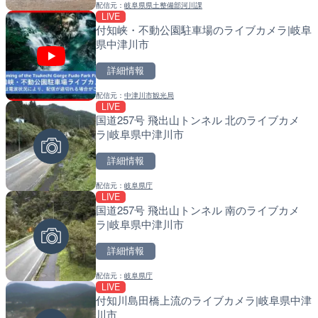
配信元：
岐阜県県土整備部河川課
配信元：
配信元：
天川村役場
福岡県庁県土整備部河川課
LIVE
LIVE
LIVE
付知峡・不動公園駐車場のライブカメラ|岐阜
淡路島モンキーセンターの
常呂川 鹿ノ子ダムのライブ
県中津川市
県洲本市
戸町
詳細情報
詳細情報
詳細情報
配信元：
中津川市観光局
配信元：
配信元：
淡路ザル
国土交通省 北海道開発局
LIVE
LIVE
LIVE
国道257号 飛出山トンネル 北のライブカメ
錦川 錦帯橋(錦帯橋のう飼
天塩川 岩尾内ダムのライブ
ラ|岐阜県中津川市
メラ|山口県岩国市
別市
詳細情報
詳細情報
詳細情報
配信元：
岐阜県庁
配信元：
配信元：
アイ・キャン制作G
国土交通省 北海道開発局
LIVE
LIVE終了
LIVE
国道257号 飛出山トンネル 南のライブカメ
水晶浜海水浴場のライブカ
東京都品川区南大井のライ
ラ|岐阜県中津川市
川区
詳細情報
詳細情報
詳細情報
配信元：
岐阜県庁
配信元：
配信元：
美浜町
東京都品川区南大井ライブカメ
LIVE
LIVE終了
LIVE停止
付知川島田橋上流のライブカメラ|岐阜県中津
東名高速道路・厚木インタ
道の駅さがのせきのライブ
川市
ライブカメラ|神奈川県厚
市