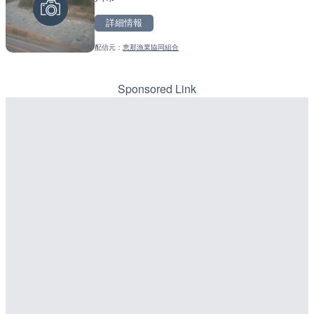
詳細情報
詳細情報
詳細情報
配信元：
恵那漁業協同組合
配信元：
配信元：
テレビ朝日
道の駅さがのせきPPカム
LIVE
LIVE
手結港(YASU海の駅クラブ
松江自動車道 三次東JCT
高知県香南市
のライブカメラ|広島県三
Sponsored Link
詳細情報
詳細情報
配信元：
配信元：
YASU海の駅CLUB
国土交通省 三次河川国道事務所