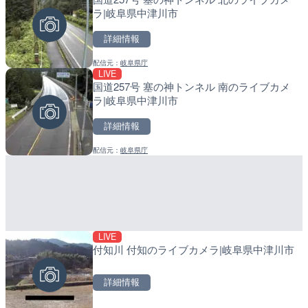
ラ|岐阜県中津川市
カメラ|東京都新宿区
メラ|和歌山県日高町
詳細情報
詳細情報
詳細情報
配信元：
岐阜県庁
配信元：
配信元：
歌舞伎町ゴジラ前ライブ
日高町役場
LIVE
LIVE
LIVE
国道257号 塞の神トンネル 南のライブカメ
国道406号 菅平のライブ
産湯川水門付近のライブカ
ラ|岐阜県中津川市
町
詳細情報
詳細情報
詳細情報
配信元：
岐阜県庁
配信元：
配信元：
長野県庁
日高町役場
LIVE
LIVE
LIVE
付知川 付知のライブカメラ|岐阜県中津川市
ごろごろ茶屋のライブカメ
導目木川 花立砂防堰堤下流
福岡県朝倉市
詳細情報
詳細情報
詳細情報