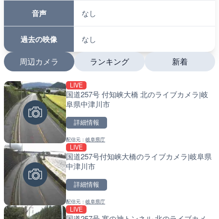
音声
なし
過去の映像
なし
周辺カメラ
ランキング
新着
LIVE
LIVE
LIVE
国道257号 付知峡大橋 北のライブカメラ|岐
日本全国・緊急地震速報の
南出川水門付近のライブカ
阜県中津川市
町
詳細情報
詳細情報
詳細情報
配信元：
岐阜県庁
配信元：
配信元：
株式会社ティーファイブプロジ
日高町役場
LIVE
LIVE
LIVE
国道257号付知峡大橋のライブカメラ|岐阜県
羽田空港第2旅客ターミナ
比井川水門付近から比井崎
中津川市
メラ|東京都大田区
ラ|和歌山県日高町
詳細情報
詳細情報
詳細情報
配信元：
岐阜県庁
配信元：
配信元：
日本テレビ
日高町役場
LIVE
LIVE
LIVE
国道257号 塞の神トンネル 北のライブカメ
Impaxビル付近から歌舞
小浦川水門付近から小浦海