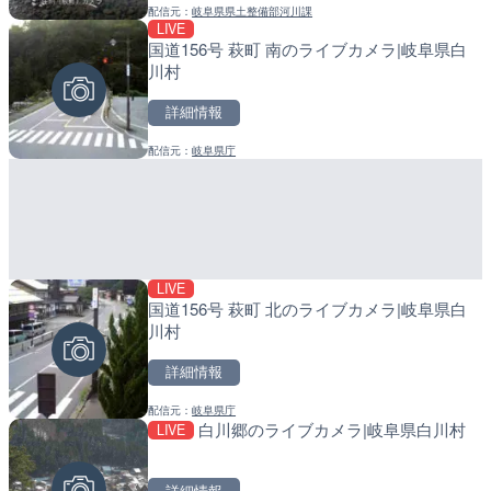
配信元：
岐阜県県土整備部河川課
配信元：
配信元：
テレビ朝日
日高町役場
LIVE
LIVE
LIVE
庄川 荻町のライブカメラ|岐阜県白川村
国道18号篠ノ井橋のライブ
小浦川水門付近から小浦海
野市
メラ|和歌山県日高町
詳細情報
詳細情報
詳細情報
配信元：
岐阜県県土整備部河川課
配信元：
配信元：
国土交通省 長野国道事務所
日高町役場
LIVE
LIVE停止
LIVE
国道156号 萩町 南のライブカメラ|岐阜県白
日テレより那覇空港のライ
産湯川水門付近のライブカ
川村
覇市
町
詳細情報
詳細情報
詳細情報
配信元：
岐阜県庁
配信元：
配信元：
日本テレビ
日高町役場
LIVE
LIVE
LIVE
国道156号 萩町 北のライブカメラ|岐阜県白
北陸自動車道 金沢森本イ
導目木川 花立砂防堰堤下流
川村
イブカメラ|石川県金沢市
福岡県朝倉市