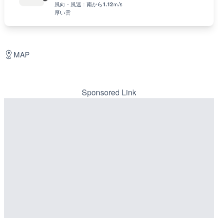
Weather
22
°C
°F
/
71
風向・風速：
南
から
1.12
ｍ/s
厚い雲
MAP
Sponsored Link