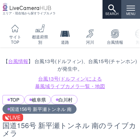
エリア・現在地から探すライブカメラ
サイト
都道府県
TOP
別
道路
河川
台風情報
海
【
台風情報
】 台風13号(ドルフィン)、台風15号(チャンホン)
が発生中。
台風13号(ドルフィン)による
暴風域ライブカメラ一覧・地図
TOP
岐阜県
白川村
国道156号 新平瀬トンネル 南
LIVE
国道156号 新平瀬トンネル 南のライブカ
メラ