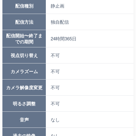
映像から
国道156号、白川村新平瀬トンネル 荘
確認できる場所・
川町方面
名称
配信ステータス
配信中
配信種別
静止画
配信方法
独自配信
配信開始〜終了ま
24時間365日
での期間
視点切り替え
不可
カメラズーム
不可
カメラ解像度変更
不可