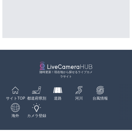
長野県道404号 飯綱高原
道の駅さがのせきのライブ
県長野市
市
詳細情報
詳細情報
配信元：
配信元：
長野県庁
道の駅さがのせきPPカム
LIVE
LIVE
新東名高速道路 新御殿場
松江自動車道 三次東JCT
ライブカメラ|静岡県御殿
のライブカメラ|広島県三
詳細情報
詳細情報
配信元：
配信元：
NEXCO中日本
国土交通省 三次河川国道事務所