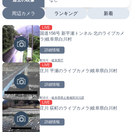
明るさ調整
不可
音声
なし
過去の映像
なし
周辺カメラ
ランキング
新着
LIVE
LIVE
LIVE
国道156号 新平瀬トンネル 北のライブカメ
国道406号 鬼無里のライ
南出川水門付近のライブカ
ラ|岐阜県白川村
市
町
詳細情報
詳細情報
詳細情報
配信元：
岐阜県庁
配信元：
配信元：
長野県庁
日高町役場
LIVE
LIVE終了
LIVE
庄川 平瀬のライブカメラ|岐阜県白川村
東名高速道路・厚木インタ
比井川水門付近から比井崎
ライブカメラ|神奈川県厚
ラ|和歌山県日高町
詳細情報
詳細情報
詳細情報