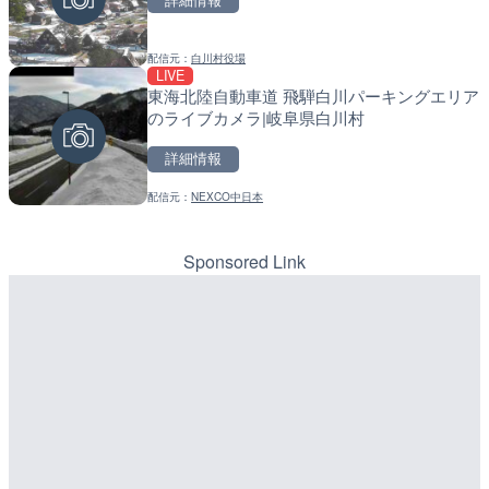
詳細情報
詳細情報
詳細情報
配信元：
岐阜県庁
配信元：
配信元：
NEXCO西日本
福岡県庁県土整備部河川課
白川郷のライブカメラ|岐阜県白川村
LIVE
LIVE
LIVE
舞鶴若狭自動車道 舞鶴東
常呂川 鹿ノ子ダムのライブ
ブカメラ|福井県高浜町
戸町
詳細情報
詳細情報
詳細情報
配信元：
白川村役場
配信元：
配信元：
NEXCO西日本
国土交通省 北海道開発局
LIVE
LIVE
LIVE
東海北陸自動車道 飛騨白川パーキングエリア
宇佐湾 宇佐漁港のライブカ
天塩川 岩尾内ダムのライブ
のライブカメラ|岐阜県白川村
市
別市
詳細情報
詳細情報
詳細情報
配信元：
NEXCO中日本
配信元：
配信元：
高知県土木部河川課
国土交通省 北海道開発局
LIVE
LIVE
森戸川 富士見橋のライブカ
東京都品川区南大井のライ
田原市
川区
Sponsored Link
詳細情報
詳細情報
配信元：
配信元：
神奈川県土整備局 河川下水道
東京都品川区南大井ライブカメ
LIVE
LIVE停止