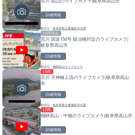
宮川 高山のライブカメラ|岐阜県高山市
水晶浜海水浴場のライブカ
常呂川 鹿ノ子ダムのライブ
戸町
詳細情報
詳細情報
詳細情報
配信元：
岐阜県県土整備部河川課
配信元：
配信元：
美浜町
国土交通省 北海道開発局
LIVE停止
LIVE
LIVE
宮川 国道158号 鍛冶橋付近のライブカメラ|
知床峠展望台・国道334号
天塩川 岩尾内ダムのライブ
岐阜県高山市
ラ|北海道羅臼町
別市
詳細情報
詳細情報
詳細情報
配信元：
飛騨高山ライブカメラ
配信元：
配信元：
一般国道334号斜里～ウトロ間
国土交通省 北海道開発局
LIVE
LIVE
LIVE
宮川 天神橋上流のライブカメラ|岐阜県高山
TBSより羽田空港第1ター
東京都品川区南大井のライ
市
メラ|東京都大田区
川区
詳細情報
詳細情報
詳細情報
配信元：
岐阜県県土整備部河川課
配信元：
配信元：
TBS NEWS DIG Powered by J
東京都品川区南大井ライブカメ
LIVE
LIVE
LIVE停止
飛騨高山・中橋のライブカメラ|岐阜県高山市
錦川 錦帯橋(錦帯橋のう飼
道の駅さがのせきのライブ
メラ|山口県岩国市
市
詳細情報
詳細情報
詳細情報