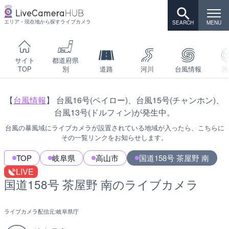
エリア・現在地から探すライブカメラ
サイト
都道府県
TOP
別
道路
河川
台風情報
海
【
台風情報
】 台風16号(ペイロー)、台風15号(チャンホン)、
台風13号(ドルフィン)が発生中。
台風の暴風域にライブカメラが設置されている地域が入ったら、こちらに
その一覧リンクをお知らせします。
TOP
岐阜県
高山市
国道158号 茶屋野 南
LIVE
国道158号 茶屋野 南のライブカメラ
ライブカメラ配信元:
岐阜県庁