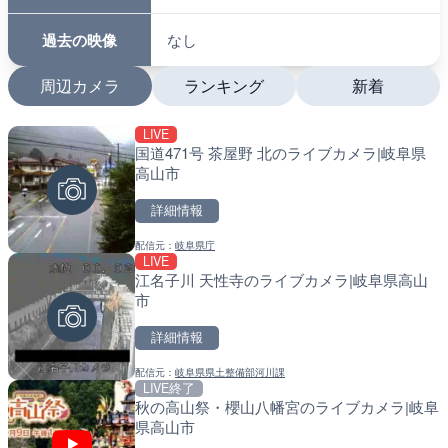
過去の映像
なし
周辺カメラ
ランキング
新着
LIVE
LIVE
LIVE
国道471号 茶屋野 北のライブカメラ|岐阜県
日本全国・緊急地震速報の
南出川水門付近のライブカ
高山市
町
詳細情報
詳細情報
詳細情報
配信元：
岐阜県庁
配信元：
配信元：
株式会社ティーファイブプロジ
日高町役場
LIVE
LIVE
LIVE
江名子川 天性寺のライブカメラ|岐阜県高山
羽田空港第2旅客ターミナ
比井川水門付近から比井崎
市
メラ|東京都大田区
ラ|和歌山県日高町
詳細情報
詳細情報
詳細情報
配信元：
岐阜県県土整備部河川課
配信元：
配信元：
日本テレビ
日高町役場
LIVE終了
LIVE
LIVE
秋の高山祭・櫻山八幡宮のライブカメラ|岐阜
Impaxビル付近から歌舞
小浦川水門付近から小浦海
県高山市
カメラ|東京都新宿区
メラ|和歌山県日高町