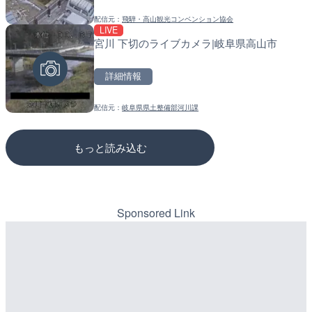
配信元：
飛騨・高山観光コンベンション協会
配信元：
配信元：
アイ・キャン制作G
道の駅さがのせきPPカム
LIVE
LIVE
LIVE
宮川 下切のライブカメラ|岐阜県高山市
知内川 上開田橋のライブカ
松江自動車道 三次東JCT
市
のライブカメラ|広島県三
詳細情報
詳細情報
詳細情報
配信元：
岐阜県県土整備部河川課
配信元：
配信元：
高島市役所 政策部 危機管理局
国土交通省 三次河川国道事務所
もっと読み込む
Sponsored Link