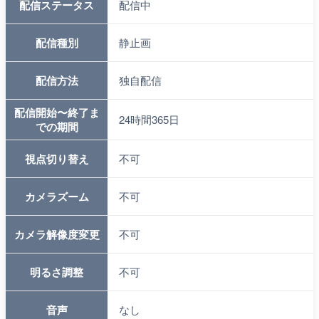
配信ステータス
配信中
配信種別
静止画
配信方法
独自配信
配信開始〜終了ま
24時間365日
での期間
視点切り替え
不可
カメラズーム
不可
カメラ解像度変更
不可
明るさ調整
不可
音声
なし