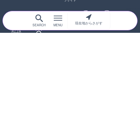
ラサイト
現在地からさがす
サイトTOP
都道府県別
道路
河川
台風情報
海外
カメラ登録
初めての方へ
運営者情報
プライバシーポリシー
© 2017-2026
ライブカメラHUB
Icons made from
svg icons
is licensed by CC BY 4.0