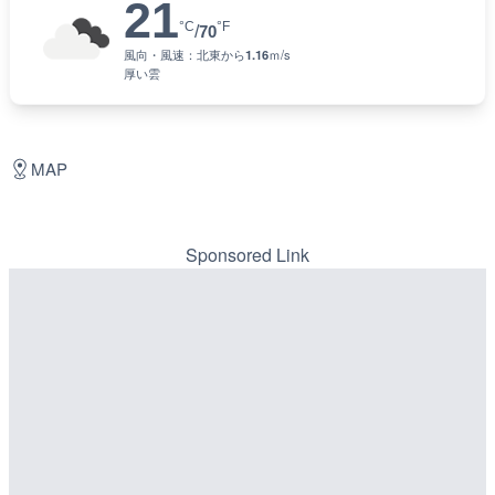
21
°C
°F
/
70
風向・風速：
北東
から
1.16
ｍ/s
厚い雲
MAP
Sponsored Link