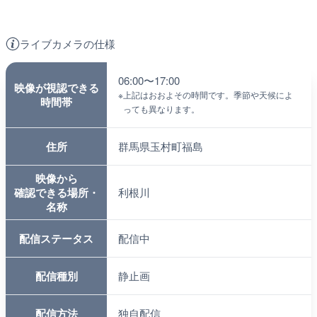
ライブカメラの仕様
06:00〜17:00
映像が視認できる
※
上記はおおよその時間です。季節や天候によ
時間帯
っても異なります。
住所
群馬県玉村町福島
映像から
確認できる場所・
利根川
名称
配信ステータス
配信中
配信種別
静止画
配信方法
独自配信