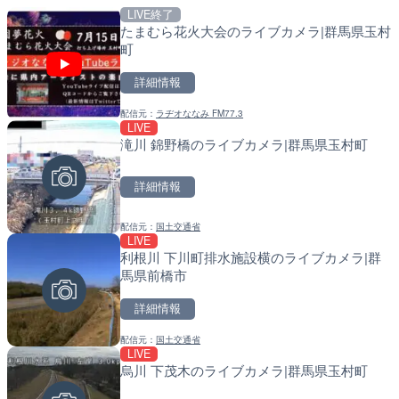
LIVE終了
LIVE
LIVE
たまむら花火大会のライブカメラ|群馬県玉村
多摩川 日野橋水位観測所の
南出川水門付近のライブカ
町
京都立川市
町
詳細情報
詳細情報
詳細情報
配信元：
ラヂオななみ FM77.3
配信元：
配信元：
国土交通省 京浜河川事務所
日高町役場
LIVE
LIVE
LIVE
滝川 錦野橋のライブカメラ|群馬県玉村町
東京都道405号外濠環状線
比井川水門付近から比井崎
ブカメラ|東京都新宿区
ラ|和歌山県日高町
詳細情報
詳細情報
詳細情報
配信元：
国土交通省
配信元：
配信元：
よつやの窓 TOKYO YOTSUYA LI
日高町役場
LIVE
LIVE
LIVE
利根川 下川町排水施設横のライブカメラ|群
広島県道30号 津田のライ
小浦川水門付近から小浦海
馬県前橋市
日市市
メラ|和歌山県日高町
詳細情報
詳細情報
詳細情報
配信元：
国土交通省
配信元：
配信元：
広島県土木局土木整備部道路整
日高町役場
LIVE
LIVE
LIVE
烏川 下茂木のライブカメラ|群馬県玉村町
国道186号 吉和1のライブ
産湯川水門付近のライブカ
市市
町