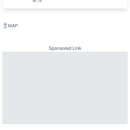
厚い雲
MAP
Sponsored Link