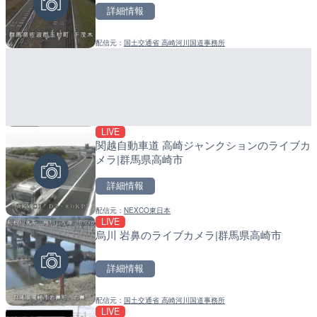
詳細情報
詳細情報
詳細情報
配信元：
国土交通省 高崎河川国道事務所
配信元：
配信元：
広島県土木局土木整備部道路整
日高町役場
LIVE
LIVE
LIVE
関越自動車道 高崎ジャンクションのライブカ
穂波川 秋松橋付近のライブ
導目木川 花立砂防堰堤下流
メラ|群馬県高崎市
塚市
福岡県朝倉市
詳細情報
詳細情報
詳細情報
配信元：
NEXCO東日本
配信元：
配信元：
国土交通省 遠賀川河川事務所
福岡県庁県土整備部河川課
LIVE
LIVE
LIVE
烏川 岩鼻のライブカメラ|群馬県高崎市
北上川 横石のライブカメラ
常呂川 鹿ノ子ダムのライブ
戸町
詳細情報
詳細情報
詳細情報
配信元：
国土交通省 高崎河川国道事務所
配信元：
配信元：
国土交通省 岩手河川国道事務所
国土交通省 北海道開発局
LIVE
LIVE
LIVE