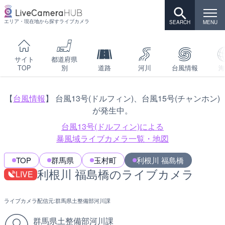
エリア・現在地から探すライブカメラ
サイト
都道府県
TOP
別
道路
河川
台風情報
海
【
台風情報
】 台風13号(ドルフィン)、台風15号(チャンホン)
が発生中。
台風13号(ドルフィン)による
暴風域ライブカメラ一覧・地図
TOP
群馬県
玉村町
利根川 福島橋
利根川 福島橋のライブカメラ
LIVE
ライブカメラ配信元:
群馬県土整備部河川課
群馬県土整備部河川課