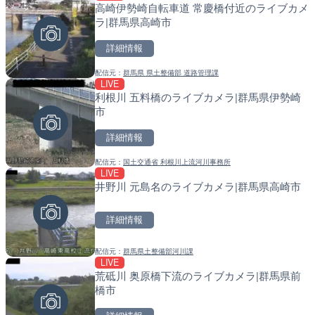
高崎伊勢崎自転車道 常慶橋付近のライブカメ
旧北上川 神取橋上流のライ
天塩川 岩尾内ダムのライブ
ラ|群馬県高崎市
石巻市
別市
詳細情報
詳細情報
詳細情報
配信元：
群馬県 県土整備部 道路管理課
配信元：
配信元：
国土交通省 北上川下流河川事
国土交通省 北海道開発局
LIVE
LIVE
LIVE
利根川 五料橋のライブカメラ|群馬県伊勢崎
旧北上川 23.6k右岸のラ
東京都品川区南大井のライ
市
谷町
川区
詳細情報
詳細情報
詳細情報
配信元：
国土交通省 利根川上流河川事務所
配信元：
配信元：
国土交通省 北上川下流河川事
東京都品川区南大井ライブカメ
LIVE
LIVE
LIVE停止
井野川 元島名のライブカメラ|群馬県高崎市
串良川 岡崎のライブカメラ
道の駅さがのせきのライブ
市
詳細情報
詳細情報
詳細情報
配信元：
群馬県土整備部河川課
配信元：
配信元：
国土交通省 大隅河川国道事務所
道の駅さがのせきPPカム
LIVE
LIVE
LIVE
荒砥川 奥原橋下流のライブカメラ|群馬県前
石狩川 石狩河口のライブカ
松江自動車道 三次東JCT
橋市
市
のライブカメラ|広島県三