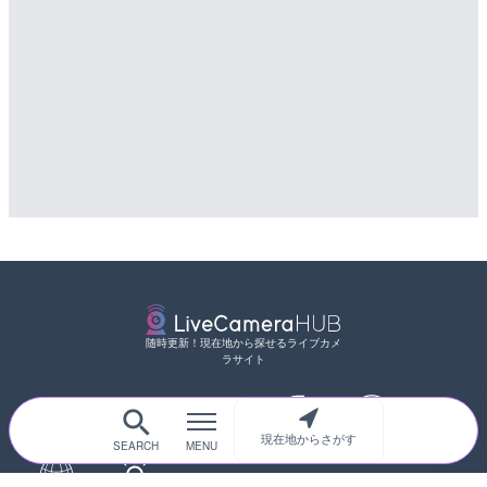
随時更新！現在地から探せるライブカメ
ラサイト
現在地からさがす
サイトTOP
都道府県別
道路
河川
台風情報