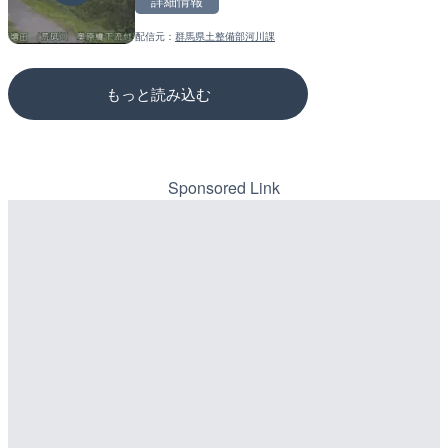
詳細情報
詳細情報
詳細情報
配信元：
群馬県土整備部河川課
配信元：
配信元：
国土交通省 北海道開発局
国土交通省 三次河川国道事務所
もっと読み込む
Sponsored Link