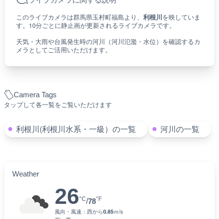
このライブカメラは群馬県玉村町福島より、
利根川
を映していま
す。10分ごとに静止画が更新されるライブカメラです。
天気・大雨や台風発生時の河川（河川氾濫・水位）を確認するカ
メラとしてご活用いただけます。
Camera Tags
タップして各一覧をご覧いただけます
利根川(利根川水系・一級）の一覧
河川の一覧
Weather
26
°C
°F
/
78
風向・風速：
西
から
0.85
ｍ/s