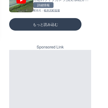
町
三次市
詳細情報
詳細情報
詳細情報
配信元：
軽井沢町役場
配信元：
配信元：
高島市役所 政策部 危機管理局
国土交通省 三次河川国道事務所
もっと読み込む
Sponsored Link