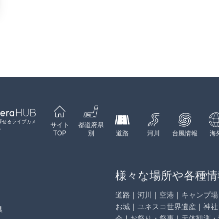
探せるライブカメ
サイト
都道府県
ト
TOP
別
道路
河川
台風情報
海
様々な場所や各種情
道路
｜
河川
｜
空港
｜
キャンプ場
お城
｜
ユネスコ世界遺産
｜
神社
県
会
｜
お祭り・祭事
｜
天体観測・