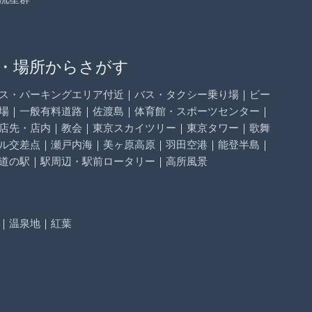
・場所からさがす
ス・パーキングエリア付近
｜
バス・タクシー乗り場
｜
ビー
場
｜
一般有料道路
｜
佐渡島
｜
体育館・スポーツセンター
｜
店先・店内
｜
教会
｜
東京スカイツリー
｜
東京タワー
｜
歌舞
ル交差点
｜
瀬戸内海
｜
美ヶ原高原
｜
羽田空港
｜
能登半島
｜
道の駅
｜
駅周辺・駅前ロータリー
｜
高所風景
｜
温泉地
｜
紅葉