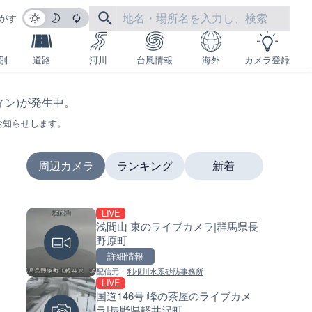
がす
別
道路
河川
台風情報
海外
カメラ登録
フィン)が発生中。
お知らせします。
周辺カメラ
ランキング
新着
LIVE
LIVE
LIVE
浅間山 東のライブカメラ|群馬県長
日本全国・緊急地震速報のラ
南出川水門付近のライブカメラ
野原町
カメラ
歌山県日高町
詳細情報
詳細情報
詳細情報
配信元：
利根川水系砂防事務所
配信元：
配信元：
株式会社ティーファイブプロジ
日高町役場
LIVE
LIVE
LIVE
国道146号 峰の茶屋のライブカメ
羽田空港第2旅客ターミナルか
比井川水門付近から比井崎海
ラ|長野県軽井沢町
ライブカメラ|東京都大田区
イブカメラ|和歌山県日高町