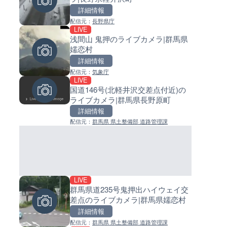
詳細情報
詳細情報
詳細情報
配信元：
長野県庁
配信元：
配信元：
日本テレビ
日高町役場
LIVE
LIVE
LIVE
浅間山 鬼押のライブカメラ|群馬県
淡路島モンキーセンターのラ
小浦川水門付近から小浦海水
嬬恋村
メラ|兵庫県洲本市
ライブカメラ|和歌山県日高町
詳細情報
詳細情報
詳細情報
配信元：
気象庁
配信元：
配信元：
淡路ザル
日高町役場
LIVE
LIVE
LIVE
国道146号(北軽井沢交差点付近)の
Impaxビル付近から歌舞伎町
産湯川水門付近のライブカメラ
ライブカメラ|群馬県長野原町
のライブカメラ|東京都新宿区
歌山県日高町
詳細情報
詳細情報
詳細情報
配信元：
群馬県 県土整備部 道路管理課
配信元：
配信元：
歌舞伎町ゴジラ前ライブ
日高町役場
LIVE
LIVE終了
LIVE
群馬県道235号鬼押出ハイウェイ交
水晶浜海水浴場のライブカメラ
導目木川 花立砂防堰堤下流の
差点のライブカメラ|群馬県嬬恋村
井県美浜町
ブカメラ|福岡県朝倉市
詳細情報
詳細情報
詳細情報
配信元：
群馬県 県土整備部 道路管理課
配信元：
配信元：
美浜町
福岡県庁県土整備部河川課