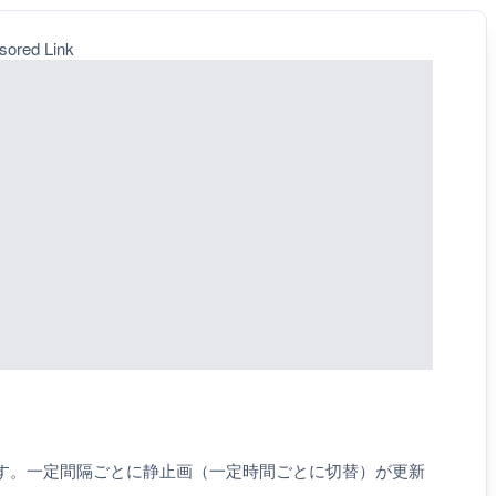
sored Link
村です。一定間隔ごとに静止画（一定時間ごとに切替）が更新