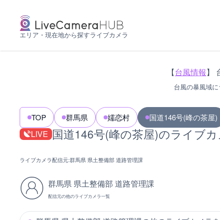
エリア・現在地から探すライブカメラ
【
台風情報
】 
台風の暴風域に
TOP
群馬県
嬬恋村
国道146号(峰の茶屋)
国道146号(峰の茶屋)のライブ
LIVE
ライブカメラ配信元:
群馬県 県土整備部 道路管理課
群馬県 県土整備部 道路管理課
配信元の他のライブカメラ一覧