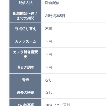
配信方法
独自配信
配信開始〜終了
24時間365日
までの期間
視点切り替え
不可
カメラズーム
不可
カメラ解像度変
不可
更
明るさ調整
不可
音声
なし
過去の映像
なし
その他事項
10分ごとに更新