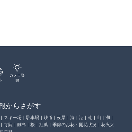
カメラ登
外
録
報からさがす
｜
スキー場
｜
駐車場
｜
鉄道
｜
夜景
｜
海
｜
港
｜
滝
｜
山
｜
湖
｜
｜
寺院
｜
離島
｜
桜
｜
紅葉
｜
季節のお花・開花状況
｜
花火大
流星群