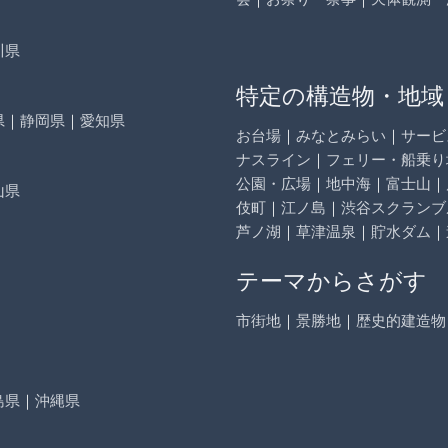
川県
特定の構造物・地域
県
｜
静岡県
｜
愛知県
お台場
｜
みなとみらい
｜
サービ
ナスライン
｜
フェリー・船乗り
公園・広場
｜
地中海
｜
富士山
｜
山県
伎町
｜
江ノ島
｜
渋谷スクランブ
芦ノ湖
｜
草津温泉
｜
貯水ダム
｜
テーマからさがす
市街地
｜
景勝地
｜
歴史的建造物
島県
｜
沖縄県