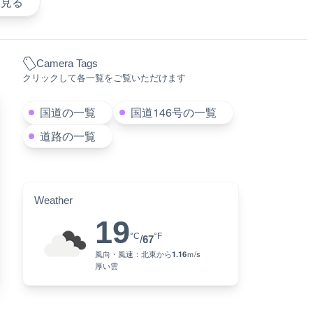
を見る
Camera Tags
クリックして各一覧をご覧いただけます
国道の一覧
国道146号の一覧
道路の一覧
Weather
19
°C
°F
/
67
風向・風速：
北東
から
1.16
ｍ/s
厚い雲