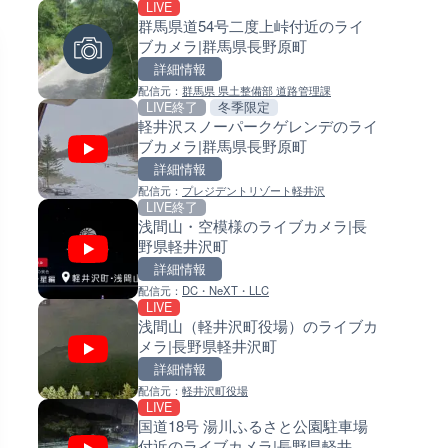
LIVE
LIVE
LIVE
群馬県道54号二度上峠付近のライ
ごろごろ茶屋のライブカメラ|
常呂川 鹿ノ子ダムのライブカメ
ブカメラ|群馬県長野原町
県天川村
北海道置戸町
詳細情報
詳細情報
詳細情報
配信元：
群馬県 県土整備部 道路管理課
配信元：
配信元：
天川村役場
国土交通省 北海道開発局
LIVE終了
冬季限定
LIVE
LIVE
軽井沢スノーパークゲレンデのライ
知床峠展望台・国道334号付近
天塩川 岩尾内ダムのライブカメ
ブカメラ|群馬県長野原町
イブカメラ|北海道羅臼町
北海道士別市
詳細情報
詳細情報
詳細情報
配信元：
プレジデントリゾート軽井沢
配信元：
配信元：
一般国道334号斜里～ウトロ間路
国土交通省 北海道開発局
LIVE終了
LIVE
LIVE
会議
浅間山・空模様のライブカメラ|長
錦川 錦帯橋(錦帯橋のう飼乗り
東京都品川区南大井のライブ
野県軽井沢町
ライブカメラ|山口県岩国市
ラ|東京都品川区
詳細情報
詳細情報
詳細情報
配信元：
DC・NeXT・LLC
配信元：
配信元：
アイ・キャン制作G
東京都品川区南大井ライブカメ
LIVE
LIVE
LIVE停止
浅間山（軽井沢町役場）のライブカ
TBSより羽田空港第1ターミナ
道の駅さがのせきのライブカメ
メラ|長野県軽井沢町
ライブカメラ|東京都大田区
大分県大分市
詳細情報
詳細情報
詳細情報
配信元：
軽井沢町役場
配信元：
配信元：
TBS NEWS DIG Powered by J
道の駅さがのせきPPカム
LIVE
LIVE
LIVE
国道18号 湯川ふるさと公園駐車場
知内川 上開田橋のライブカメラ
松江自動車道 三次東JCT・イ
付近のライブカメラ|長野県軽井沢
賀県高島市
ーチェンジのライブカメラ|広