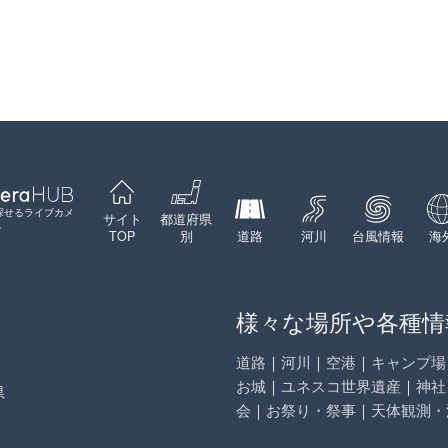
Leaflet
|
©
GoogleMap
contributors
探せるライブカメ
サイト
都道府県
ト
TOP
別
道路
河川
台風情報
海
様々な場所や各種情
道路
｜
河川
｜
空港
｜
キャンプ場
お城
｜
ユネスコ世界遺産
｜
神社
県
会
｜
お祭り・祭事
｜
天体観測・