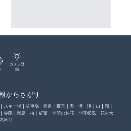
三次市
詳細情報
詳細情報
配信元：
国土交通省 三次河川国道事務所
配信元：
JAL
カメラ登
外
録
報からさがす
｜
スキー場
｜
駐車場
｜
鉄道
｜
夜景
｜
海
｜
港
｜
滝
｜
山
｜
湖
｜
｜
寺院
｜
離島
｜
桜
｜
紅葉
｜
季節のお花・開花状況
｜
花火大
流星群