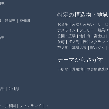
川県
特定の構造物・地域
県
｜
静岡県
｜
愛知県
お台場
｜
みなとみらい
｜
サービ
ナスライン
｜
フェリー・船乗り
公園・広場
｜
地中海
｜
富士山
｜
山県
伎町
｜
江ノ島
｜
渋谷スクランブ
芦ノ湖
｜
草津温泉
｜
貯水ダム
｜
テーマからさがす
市街地
｜
景勝地
｜
歴史的建造物
島県
｜
沖縄県
ェコ共和国
｜
フィンランド
｜
フ