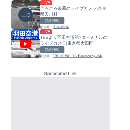
LIVE
LIVE
LIVE
ごろごろ茶屋のライブカメラ|奈良
手結港(YASU海の駅クラブ)の
常呂川 鹿ノ子ダムのライブカメ
県天川村
ブカメラ|高知県香南市
北海道置戸町
詳細情報
詳細情報
詳細情報
マーカーをクリックするとラ
配信元：
天川村役場
配信元：
配信元：
YASU海の駅CLUB
国土交通省 北海道開発局
LIVE
LIVE停止
LIVE
イブカメラの詳細が表示されま
TBSより羽田空港第1ターミナルの
内海海水浴場のライブカメラ|
天塩川 岩尾内ダムのライブカメ
す。
ライブカメラ|東京都大田区
県南知多町
北海道士別市
詳細情報
詳細情報
詳細情報
配信元：
TBS NEWS DIG Powered by JNN
配信元：
配信元：
南知多町観光協会
国土交通省 北海道開発局
LIVE
LIVE
黒潮本陣から太平洋・久礼湾
東京都品川区南大井のライブ
ブカメラ|高知県中土佐町
ラ|東京都品川区
Sponsored Link
詳細情報
詳細情報
配信元：
配信元：
鰹乃國の湯宿 黒潮本陣
東京都品川区南大井ライブカメ
LIVE
LIVE停止
Impaxビル付近から歌舞伎町
道の駅さがのせきのライブカメ
のライブカメラ|東京都新宿区
大分県大分市
詳細情報
詳細情報
配信元：
道の駅さがのせきPPカム
配信元：
歌舞伎町ゴジラ前ライブ
LIVE
LIVE
松江自動車道 三次東JCT・イ
JALたんちょう釧路空港のラ
ーチェンジのライブカメラ|広
メラ|北海道釧路市