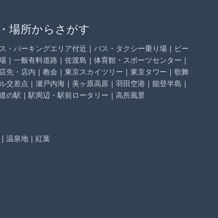
・場所からさがす
ス・パーキングエリア付近
｜
バス・タクシー乗り場
｜
ビー
場
｜
一般有料道路
｜
佐渡島
｜
体育館・スポーツセンター
｜
店先・店内
｜
教会
｜
東京スカイツリー
｜
東京タワー
｜
歌舞
ル交差点
｜
瀬戸内海
｜
美ヶ原高原
｜
羽田空港
｜
能登半島
｜
道の駅
｜
駅周辺・駅前ロータリー
｜
高所風景
｜
温泉地
｜
紅葉