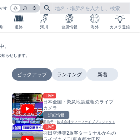
がす
別
道路
河川
台風情報
海外
カメラ登録
生中。
お知らせします。
ピックアップ
ランキング
新着
LIVE
LIVE
LIVE
日本全国・緊急地震速報のライブ
国道1号 国府津海岸のライブ
南出川水門付近のライブカメラ
カメラ
ラ|神奈川県小田原市
歌山県日高町
詳細情報
詳細情報
詳細情報
配信元：
株式会社ティーファイブプロジェクト
配信元：
配信元：
神奈川県庁
日高町役場
LIVE
LIVE
LIVE
羽田空港第2旅客ターミナルからの
十勝岳 白金模範牧場のライブ
比井川水門付近から比井崎海
ライブカメラ|東京都大田区
ラ|北海道美瑛町
イブカメラ|和歌山県日高町