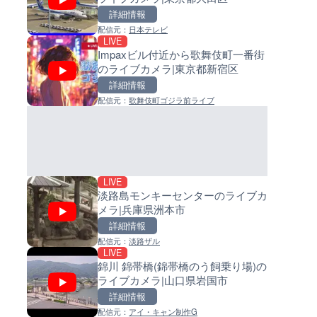
詳細情報
詳細情報
詳細情報
配信元：
日本テレビ
配信元：
配信元：
気象庁
日高町役場
LIVE
LIVE
LIVE
Impaxビル付近から歌舞伎町一番街
羽田空港第2旅客ターミナルか
小浦川水門付近から小浦海水
のライブカメラ|東京都新宿区
ライブカメラ|東京都大田区
ライブカメラ|和歌山県日高町
詳細情報
詳細情報
詳細情報
配信元：
歌舞伎町ゴジラ前ライブ
配信元：
配信元：
日本テレビ
日高町役場
LIVE
LIVE
日本全国・緊急地震速報のラ
産湯川水門付近のライブカメラ
カメラ
歌山県日高町
詳細情報
詳細情報
配信元：
配信元：
株式会社ティーファイブプロジ
日高町役場
LIVE
淡路島モンキーセンターのライブカ
メラ|兵庫県洲本市
詳細情報
配信元：
淡路ザル
LIVE
LIVE
LIVE
錦川 錦帯橋(錦帯橋のう飼乗り場)の
ごろごろ茶屋のライブカメラ|
導目木川 花立砂防堰堤下流の
ライブカメラ|山口県岩国市
県天川村
ブカメラ|福岡県朝倉市
詳細情報
詳細情報
詳細情報
配信元：
アイ・キャン制作G
配信元：
配信元：
天川村役場
福岡県庁県土整備部河川課