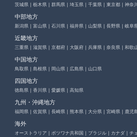
茨城県
｜
栃木県
｜
群馬県
｜
埼玉県
｜
千葉県
｜
東京都
｜
神奈
中部地方
新潟県
｜
富山県
｜
石川県
｜
福井県
｜
山梨県
｜
長野県
｜
岐阜
近畿地方
三重県
｜
滋賀県
｜
京都府
｜
大阪府
｜
兵庫県
｜
奈良県
｜
和歌
中国地方
鳥取県
｜
島根県
｜
岡山県
｜
広島県
｜
山口県
四国地方
徳島県
｜
香川県
｜
愛媛県
｜
高知県
九州・沖縄地方
福岡県
｜
佐賀県
｜
長崎県
｜
熊本県
｜
大分県
｜
宮崎県
｜
鹿児
海外
オーストラリア
｜
ボツワナ共和国
｜
ブラジル
｜
カナダ
｜
チ