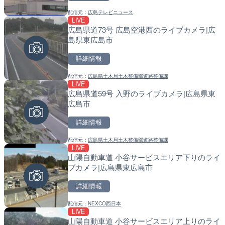
配信元：
広島テレビニュース
配信元：
配信元：
国土交通省 富山河川国道事務所
国土交通省 北海道開発局
LIVE
LIVE
LIVE
広島県道73号 広島空港西のライブカメラ|広
国道57号 産山第2のライ
天塩川 岩尾内ダムのライブ
島県東広島市
市
別市
詳細情報
詳細情報
詳細情報
配信元：
広島県土木局土木整備部道路整備課
配信元：
配信元：
国土交通省 熊本河川国道事務所
国土交通省 北海道開発局
LIVE
LIVE
LIVE
広島県道59号 入野のライブカメラ|広島県東
広島県道6号 智教寺のライ
東京都品川区南大井のライ
広島市
芸高田市
川区
詳細情報
詳細情報
詳細情報
配信元：
広島県土木局土木整備部道路整備課
配信元：
配信元：
広島県土木局土木整備部道路整
東京都品川区南大井ライブカメ
LIVE
LIVE
LIVE停止
山陽自動車道 小谷サービスエリア下りのライ
国道57号 産山第1のライ
道の駅さがのせきのライブ
ブカメラ|広島県東広島市
市
市
詳細情報
詳細情報
詳細情報
配信元：
NEXCO西日本
配信元：
配信元：
国土交通省 熊本河川国道事務所
道の駅さがのせきPPカム
LIVE
LIVE
LIVE
山陽自動車道 小谷サービスエリア上りのライ
柏尾川 元町橋のライブカメ
松江自動車道 三次東JCT