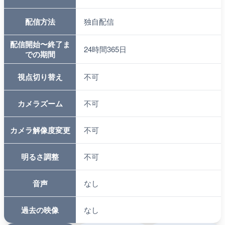
配信方法
独自配信
配信開始〜終了ま
24時間365日
での期間
視点切り替え
不可
カメラズーム
不可
カメラ解像度変更
不可
明るさ調整
不可
音声
なし
過去の映像
なし