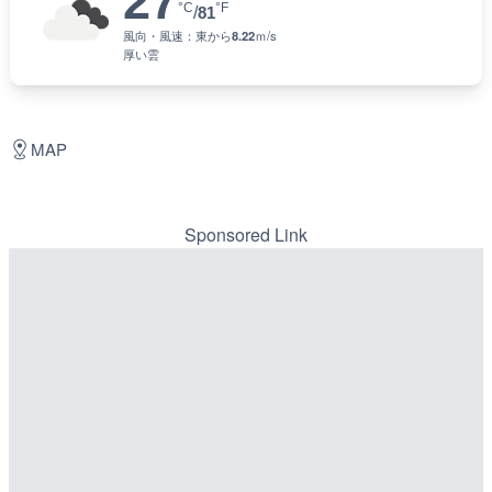
27
°C
°F
/
81
風向・風速：
東
から
8.22
ｍ/s
厚い雲
MAP
Sponsored Link