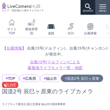
エリア・現在地から探すライブカメラ
サイト
都道府県
TOP
別
道路
河川
台風情報
海
【
台風情報
】 台風13号(ドルフィン)、台風15号(チャンホン)
が発生中。
台風13号(ドルフィン)による
暴風域ライブカメラ一覧・地図
TOP
広島県
福山市
国道2号 辰巳ヶ原東
LIVE
国道2号 辰巳ヶ原東のライブカメラ
ライブカメラ配信元:
国土交通省 福山河川国道事務所