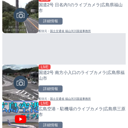
国道2号 日名内1のライブカメラ|広島県福山
巴川 浅畑川合流点のライブ
産湯川水門付近のライブカ
市
岡市
町
詳細情報
詳細情報
詳細情報
配信元：
国土交通省 福山河川国道事務所
配信元：
配信元：
静岡県交通基盤部河川砂防局土
日高町役場
LIVE
LIVE
LIVE
国道2号 南方小入口のライブカメラ|広島県福
富山県道76号 万尾のライ
導目木川 花立砂防堰堤下流
山市
見市
福岡県朝倉市
詳細情報
詳細情報
詳細情報
配信元：
国土交通省 福山河川国道事務所
配信元：
配信元：
国土交通省 富山河川国道事務所
福岡県庁県土整備部河川課
LIVE
LIVE
LIVE
広島空港・駐機場のライブカメラ|広島県三原
富山県道361号 大浦のラ
常呂川 鹿ノ子ダムのライブ
市
見市
戸町
詳細情報
詳細情報
詳細情報