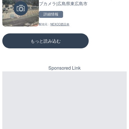
ブカメラ|広島県東広島市
市
のライブカメラ|広島県三
詳細情報
詳細情報
詳細情報
配信元：
NEXCO西日本
配信元：
配信元：
横浜市道路局河川企画課
国土交通省 三次河川国道事務所
もっと読み込む
Sponsored Link