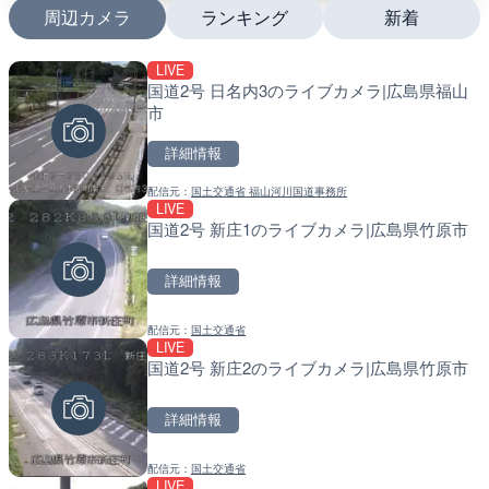
周辺カメラ
ランキング
新着
LIVE
LIVE終了
LIVE
国道2号 日名内3のライブカメラ|広島県福山
いたみ花火大会のライブカ
南出川水門付近のライブカ
市
町
詳細情報
詳細情報
詳細情報
配信元：
国土交通省 福山河川国道事務所
配信元：
配信元：
いたみ花火大会ライブ配信用
日高町役場
LIVE
LIVE
LIVE
国道2号 新庄1のライブカメラ|広島県竹原市
石狩川 奈井江8号樋門のラ
比井川水門付近から比井崎
奈井江町
ラ|和歌山県日高町
詳細情報
詳細情報
詳細情報
配信元：
国土交通省
配信元：
配信元：
国土交通省 北海道開発局
日高町役場
LIVE
LIVE
LIVE
国道2号 新庄2のライブカメラ|広島県竹原市
巨瀬川 河童橋のライブカメ
小浦川水門付近から小浦海
市
メラ|和歌山県日高町
詳細情報
詳細情報
詳細情報
配信元：
国土交通省
配信元：
配信元：
福岡県庁県土整備部河川課
日高町役場
LIVE
LIVE
LIVE