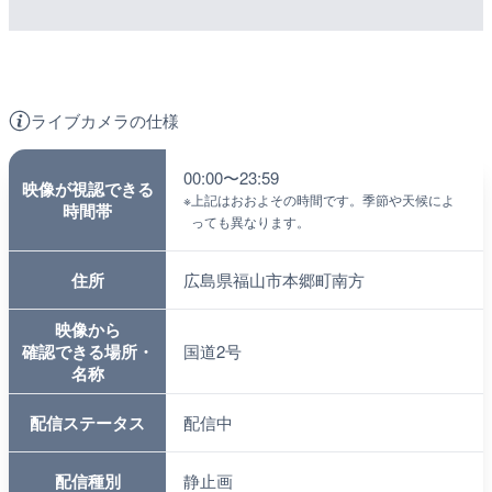
ライブカメラの仕様
00:00〜23:59
映像が視認できる
※
上記はおおよその時間です。季節や天候によ
時間帯
っても異なります。
住所
広島県福山市本郷町南方
映像から
確認できる場所・
国道2号
名称
配信ステータス
配信中
配信種別
静止画