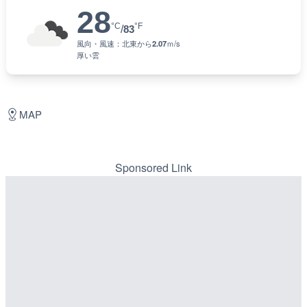
28
°C
°F
/
83
風向・風速：
北東
から
2.07
ｍ/s
厚い雲
MAP
Sponsored Link