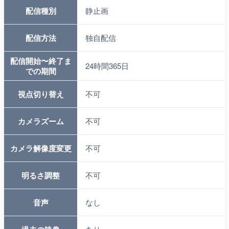
配信種別
静止画
配信方法
独自配信
配信開始〜終了ま
24時間365日
での期間
視点切り替え
不可
カメラズーム
不可
カメラ解像度変更
不可
明るさ調整
不可
音声
なし