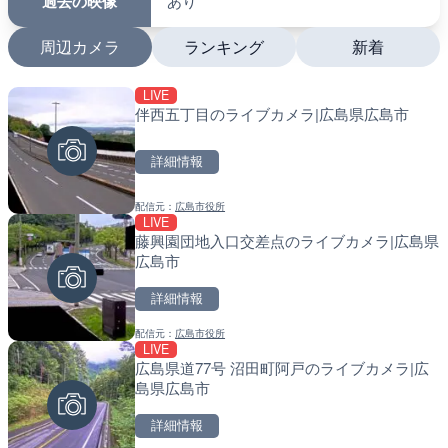
過去の映像
あり
周辺カメラ
ランキング
新着
LIVE
LIVE
LIVE
伴西五丁目のライブカメラ|広島県広島市
羽田空港第2旅客ターミナ
南出川水門付近のライブカ
メラ|東京都大田区
町
詳細情報
詳細情報
詳細情報
配信元：
広島市役所
配信元：
配信元：
日本テレビ
日高町役場
LIVE
LIVE
LIVE
藤興園団地入口交差点のライブカメラ|広島県
日本全国・緊急地震速報の
比井川水門付近から比井崎
広島市
ラ|和歌山県日高町
詳細情報
詳細情報
詳細情報
配信元：
広島市役所
配信元：
配信元：
株式会社ティーファイブプロジ
日高町役場
LIVE
LIVE
LIVE
広島県道77号 沼田町阿戸のライブカメラ|広
Impaxビル付近から歌舞
小浦川水門付近から小浦海
島県広島市
カメラ|東京都新宿区
メラ|和歌山県日高町
詳細情報
詳細情報
詳細情報