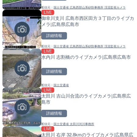
詳細情報
詳細情報
配信元：
国土交通省 広島西部山系砂防事務所 渓流監視カメラ
LIVE
御幸川支川 広島市西区田方３丁目のライブカ
配信元：
配信元：
長野県庁
国土交通省 北海道開発局
LIVE
LIVE
メラ|広島県広島市
手結港(YASU海の駅クラブ
天塩川 岩尾内ダムのライブ
高知県香南市
別市
詳細情報
詳細情報
詳細情報
配信元：
国土交通省 広島西部山系砂防事務所 渓流監視カメラ
LIVE
水内川 志割橋のライブカメラ|広島県広島市
配信元：
配信元：
YASU海の駅CLUB
国土交通省 北海道開発局
LIVE
LIVE
新東名高速道路 新御殿場
東京都品川区南大井のライ
詳細情報
ライブカメラ|静岡県御殿
川区
詳細情報
詳細情報
配信元：
国土交通省
配信元：
NEXCO中日本
LIVE
LIVE
太田川 吉山川合流のライブカメラ|広島県広
国道1号 国府津海岸のライ
配信元：
東京都品川区南大井ライブカメ
LIVE停止
島市
小田原市
道の駅さがのせきのライブ
市
詳細情報
詳細情報
詳細情報
配信元：
国土交通省 太田川河川事務所
配信元：
神奈川県庁
LIVE
LIVE
太田川 右岸 32.8kmのライブカメラ|広島県広
ルナコーストより銭函海水
配信元：
道の駅さがのせきPPカム