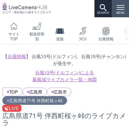
エリア・現在地から探すライブカメラ
サイト
都道府県
TOP
別
道路
河川
台風情報
海
【
台風情報
】 台風13号(ドルフィン)、台風15号(チャンホン)
が発生中。
台風13号(ドルフィン)による
暴風域ライブカメラ一覧・地図
TOP
広島県
広島市
広島県道71号 伴西町桜ヶ峠
LIVE
広島県道71号 伴西町桜ヶ峠のライブカメ
ラ