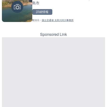
LIVE
島市
ラ|北海道小樽市
松江自動車道 三次東JCT
のライブカメラ|広島県三
詳細情報
詳細情報
詳細情報
配信元：
国土交通省 太田川河川事務所
配信元：
ホテルルナコースト
配信元：
国土交通省 三次河川国道事務所
Sponsored Link