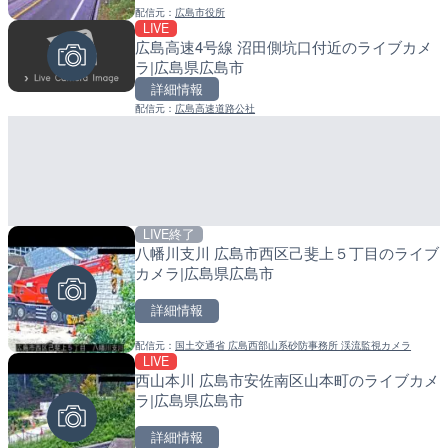
配信元：
広島市役所
配信元：
配信元：
歌舞伎町ゴジラ前ライブ
日高町役場
LIVE
LIVE終了
LIVE
広島高速4号線 沼田側坑口付近のライブカメ
東名高速道路・厚木インタ
産湯川水門付近のライブカ
ラ|広島県広島市
ライブカメラ|神奈川県厚
町
詳細情報
詳細情報
詳細情報
配信元：
広島高速道路公社
配信元：
配信元：
テレビ朝日
日高町役場
LIVE終了
八幡川支川 広島市西区己斐上５丁目のライブ
LIVE
LIVE
カメラ|広島県広島市
国道406号 鬼無里のライ
導目木川 花立砂防堰堤下流
市
福岡県朝倉市
詳細情報
詳細情報
詳細情報
配信元：
国土交通省 広島西部山系砂防事務所 渓流監視カメラ
LIVE
西山本川 広島市安佐南区山本町のライブカメ
配信元：
配信元：
長野県庁
福岡県庁県土整備部河川課
LIVE
LIVE
ラ|広島県広島市
長野県道45号 扇沢・駐車
常呂川 鹿ノ子ダムのライブ
メラ|長野県大町市
戸町
詳細情報