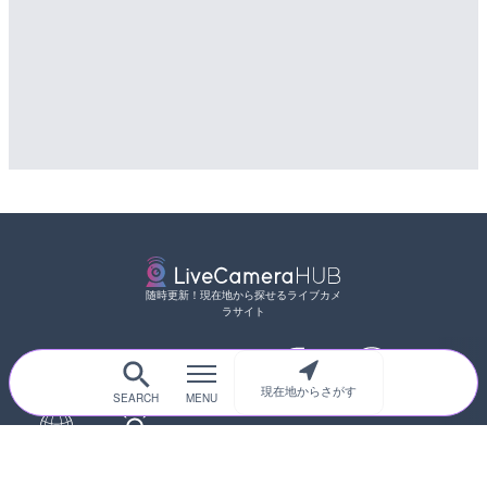
随時更新！現在地から探せるライブカメ
ラサイト
現在地からさがす
サイトTOP
都道府県別
道路
河川
台風情報
海外
カメラ登録