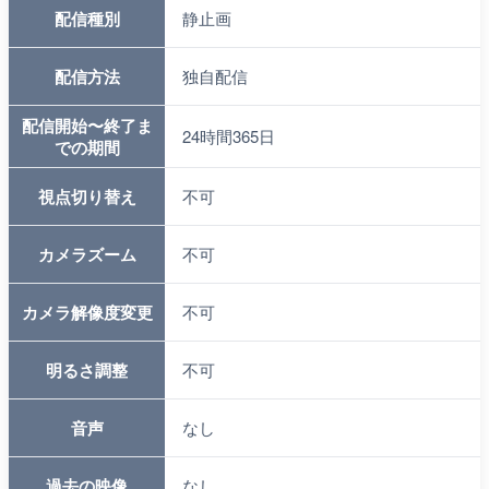
配信種別
静止画
配信方法
独自配信
配信開始〜終了ま
24時間365日
での期間
視点切り替え
不可
カメラズーム
不可
カメラ解像度変更
不可
明るさ調整
不可
音声
なし
過去の映像
なし