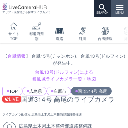
エリア・現在地から探すライブカメラ
サイト
都道府県
TOP
別
道路
河川
台風情報
海
【
台風情報
】 台風15号(チャンホン)、台風13号(ドルフィン)
が発生中。
台風13号(ドルフィン)による
暴風域ライブカメラ一覧・地図
TOP
広島県
庄原市
国道314号 高尾
国道314号 高尾のライブカメラ
LIVE
ライブカメラ配信元:
広島県土木局土木整備部道路整備課
広島県土木局土木整備部道路整備課