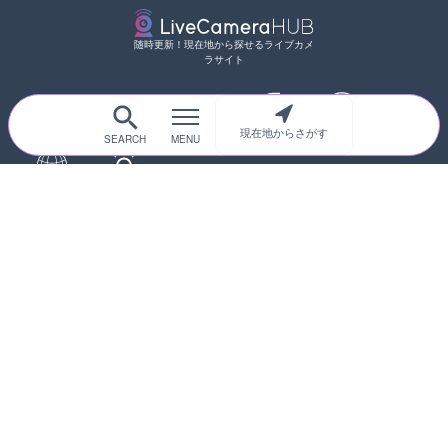
随時更新！現在地から探せるライブカメ
ラサイト
現在地からさがす
サイトTOP
都道府県別
道路
河川
台風情報
海外
カメラ登録
初めての方へ
運営者情報
プライバシーポリシー
© 2017-2026
ライブカメラHUB
Icons made from
svg icons
is licensed by CC BY 4.0