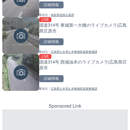
詳細情報
詳細情報
詳細情報
配信元：
NEXCO中日本
LIVE
宇佐湾 宇佐漁港のライブカ
配信元：
鳥取県道路企画課
配信元：
国土交通省 北海道開発局
LIVE
LIVE
市
国道314号 東城第一大橋のライブカメラ|広島
天塩川 岩尾内ダムのライブ
県庄原市
別市
詳細情報
詳細情報
詳細情報
配信元：
高知県土木部河川課
LIVE
北陸自動車道 金沢森本イ
配信元：
広島県土木局土木整備部道路整備課
配信元：
国土交通省 北海道開発局
LIVE
LIVE
イブカメラ|石川県金沢市
国道314号 西城油木のライブカメラ|広島県庄
東京都品川区南大井のライ
原市
川区
詳細情報
詳細情報
詳細情報
配信元：
NEXCO西日本
LIVE
舞鶴若狭自動車道 舞鶴東
配信元：
広島県土木局土木整備部道路整備課
配信元：
東京都品川区南大井ライブカメ
LIVE停止
ブカメラ|福井県高浜町
道の駅さがのせきのライブ
市
Sponsored Link
詳細情報
詳細情報
配信元：
NEXCO西日本
LIVE
森戸川 富士見橋のライブカ
配信元：
道の駅さがのせきPPカム