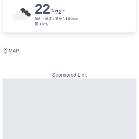
22
°C
°F
/
72
風向・風速：
東
から
1.91
ｍ/s
曇りがち
MAP
Sponsored Link