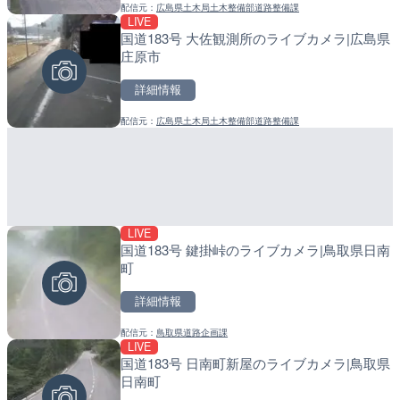
配信元：
広島県土木局土木整備部道路整備課
配信元：
配信元：
国土交通省 長野国道事務所
日高町役場
LIVE
LIVE停止
LIVE
国道183号 大佐観測所のライブカメラ|広島県
日テレより那覇空港のライ
産湯川水門付近のライブカ
庄原市
覇市
町
詳細情報
詳細情報
詳細情報
配信元：
広島県土木局土木整備部道路整備課
配信元：
配信元：
日本テレビ
日高町役場
LIVE
LIVE
LIVE
国道183号 鍵掛峠のライブカメラ|鳥取県日南
地久子川 二枚橋のライブカ
導目木川 花立砂防堰堤下流
町
市
福岡県朝倉市
詳細情報
詳細情報
詳細情報
配信元：
鳥取県道路企画課
配信元：
配信元：
富山県庁
福岡県庁県土整備部河川課
LIVE
LIVE
LIVE
国道183号 日南町新屋のライブカメラ|鳥取県
新東名高速道路 新御殿場
常呂川 鹿ノ子ダムのライブ
日南町
ライブカメラ|静岡県御殿
戸町