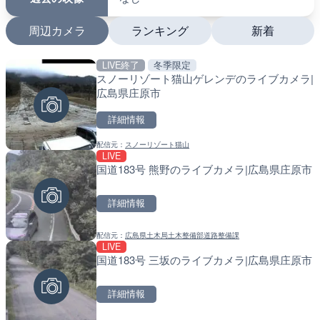
周辺カメラ
ランキング
新着
LIVE終了
冬季限定
LIVE
LIVE
スノーリゾート猫山ゲレンデのライブカメラ|
国道406号 鬼無里のライ
南出川水門付近のライブカ
広島県庄原市
市
町
詳細情報
詳細情報
詳細情報
配信元：
スノーリゾート猫山
配信元：
配信元：
長野県庁
日高町役場
LIVE
LIVE終了
LIVE
国道183号 熊野のライブカメラ|広島県庄原市
東名高速道路・厚木インタ
比井川水門付近から比井崎
ライブカメラ|神奈川県厚
ラ|和歌山県日高町
詳細情報
詳細情報
詳細情報
配信元：
広島県土木局土木整備部道路整備課
配信元：
配信元：
テレビ朝日
日高町役場
LIVE
LIVE
LIVE
国道183号 三坂のライブカメラ|広島県庄原市
国道18号篠ノ井橋のライブ
小浦川水門付近から小浦海
野市
メラ|和歌山県日高町
詳細情報
詳細情報
詳細情報