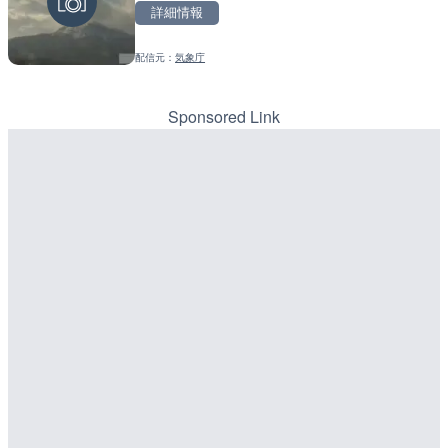
詳細情報
詳細情報
詳細情報
配信元：
気象庁
配信元：
配信元：
日本テレビ
日高町役場
LIVE
LIVE
知床峠展望台・国道334号
産湯川水門付近のライブカ
ラ|北海道羅臼町
町
Sponsored Link
詳細情報
詳細情報
配信元：
配信元：
一般国道334号斜里～ウトロ間
日高町役場
LIVE
LIVE
ルナコーストより銭函海水
導目木川 花立砂防堰堤下流
ラ|北海道小樽市
福岡県朝倉市
詳細情報
詳細情報
配信元：
配信元：
ホテルルナコースト
福岡県庁県土整備部河川課
LIVE停止
LIVE
日本平から富士山・清水港
常呂川 鹿ノ子ダムのライブ
岡県静岡市
戸町