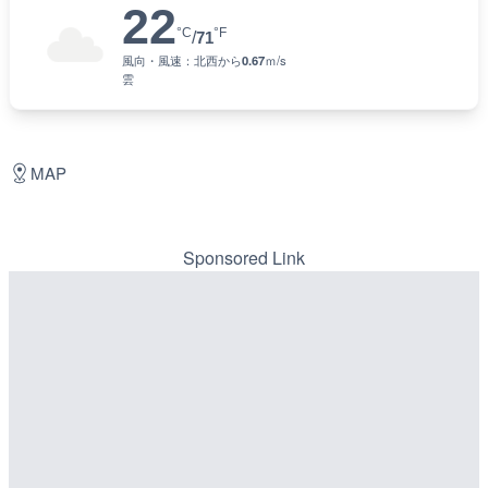
22
°C
°F
/
71
風向・風速：
北西
から
0.67
ｍ/s
雲
MAP
Sponsored Link