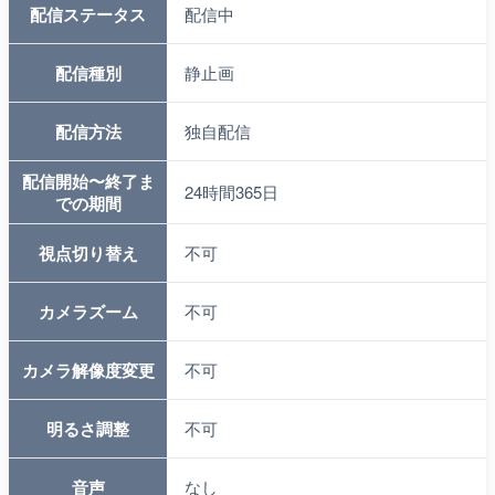
配信ステータス
配信中
配信種別
静止画
配信方法
独自配信
配信開始〜終了ま
24時間365日
での期間
視点切り替え
不可
カメラズーム
不可
カメラ解像度変更
不可
明るさ調整
不可
音声
なし