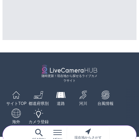
詳細情報
詳細情報
配信元：
配信元：
SBSnews6
国土交通省 北海道開発局
LIVE
LIVE
淡路島モンキーセンターの
天塩川 岩尾内ダムのライブ
県洲本市
別市
詳細情報
詳細情報
配信元：
淡路ザル
LIVE
摩周湖のライブカメラ|北
配信元：
国土交通省 北海道開発局
LIVE
詳細情報
東京都品川区南大井のライ
配信元：
環境省自然環境局生物多様性セ
川区
LIVE
多摩川 日野橋水位観測所の
随時更新！現在地から探せるライブカメ
詳細情報
ラサイト
京都立川市
詳細情報
配信元：
東京都品川区南大井ライブカメ
配信元：
国土交通省 京浜河川事務所
LIVE停止
LIVE
道の駅さがのせきのライブ
サイトTOP
都道府県別
道路
河川
台風情報
手結港(YASU海の駅クラブ
市
高知県香南市
詳細情報
詳細情報
配信元：
道の駅さがのせきPPカム
海外
カメラ登録
配信元：
YASU海の駅CLUB
LIVE
松江自動車道 三次東JCT
のライブカメラ|広島県三
現在地からさがす