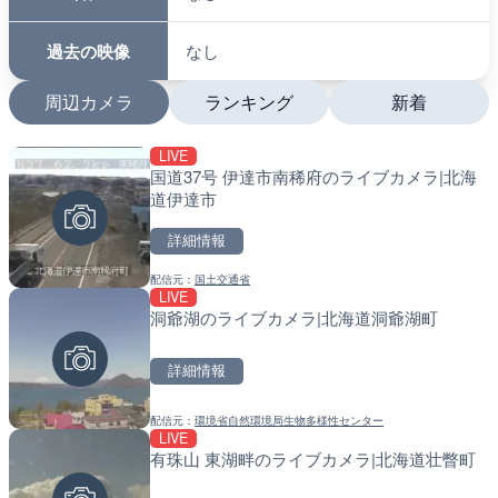
過去の映像
なし
周辺カメラ
ランキング
新着
LIVE
LIVE
LIVE
国道37号 伊達市南稀府のライブカメラ|北海
日本全国・緊急地震速報の
南出川水門付近のライブカ
道伊達市
町
詳細情報
詳細情報
詳細情報
配信元：
国土交通省
配信元：
配信元：
株式会社ティーファイブプロジ
日高町役場
LIVE
LIVE
LIVE
洞爺湖のライブカメラ|北海道洞爺湖町
坪野川 坪野橋のライブカメ
比井川水門付近から比井崎
ラ|和歌山県日高町
詳細情報
詳細情報
詳細情報
配信元：
環境省自然環境局生物多様性センター
配信元：
配信元：
富山県庁
日高町役場
LIVE
LIVE
LIVE
有珠山 東湖畔のライブカメラ|北海道壮瞥町
羽田空港第2旅客ターミナ
小浦川水門付近から小浦海
メラ|東京都大田区
メラ|和歌山県日高町