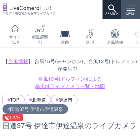
エリア・現在地から探すライブカメラ
サイト
都道府県
TOP
別
道路
河川
台風情報
海
【
台風情報
】 台風15号(チャンホン)、台風13号(ドルフィン)
が発生中。
台風13号(ドルフィン)による
暴風域ライブカメラ一覧・地図
TOP
北海道
伊達市
国道37号 伊達市伊達温泉
LIVE
国道37号 伊達市伊達温泉のライブカメラ