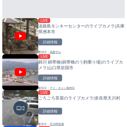
高知県香南市
町
詳細情報
詳細情報
LIVE
配信元：
配信元：
YASU海の駅CLUB
日高町役場
淡路島モンキーセンターのライブカメラ|兵庫
県洲本市
詳細情報
配信元：
淡路ザル
LIVE
LIVE
LIVE
錦川 錦帯橋(錦帯橋のう飼乗り場)のライブカ
羽田空港第2旅客ターミナ
導目木川 花立砂防堰堤下流
メラ|山口県岩国市
メラ|東京都大田区
福岡県朝倉市
詳細情報
詳細情報
詳細情報
配信元：
アイ・キャン制作G
配信元：
配信元：
日本テレビ
福岡県庁県土整備部河川課
LIVE
LIVE
LIVE
ごろごろ茶屋のライブカメラ|奈良県天川村
日本全国・緊急地震速報の
常呂川 鹿ノ子ダムのライブ
戸町
詳細情報
詳細情報
詳細情報
配信元：
天川村役場
配信元：
配信元：
株式会社ティーファイブプロジ
国土交通省 北海道開発局