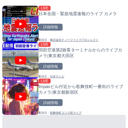
LIVE
LIVE
LIVE
日本全国・緊急地震速報のライブ カメラ
沖永良部島海岸のライブカ
南出川水門付近のライブカ
町
町
詳細情報
詳細情報
詳細情報
配信元：
株式会社ティーファイブプロジェクト
配信元：
配信元：
和泊町
日高町役場
LIVE
LIVE
LIVE
羽田空港第2旅客ターミナルからのライブカ
徳之島町亀津のライブカメ
比井川水門付近から比井崎
メラ|東京都大田区
町
ラ|和歌山県日高町
詳細情報
詳細情報
詳細情報
配信元：
日本テレビ
配信元：
配信元：
Tokki Works
日高町役場
LIVE
LIVE停止
LIVE
Impaxビル付近から歌舞伎町一番街のライブ
内海海水浴場のライブカメ
小浦川水門付近から小浦海
カメラ|東京都新宿区
メラ|和歌山県日高町
詳細情報
詳細情報
詳細情報
配信元：
歌舞伎町ゴジラ前ライブ
配信元：
配信元：
南知多町観光協会
日高町役場
LIVE
LIVE
Leaf
手結港(YASU海の駅クラブ
産湯川水門付近のライブカ