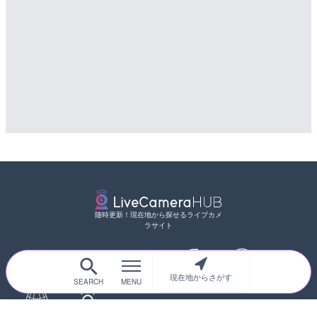
配信元：
天川村役場
配信元：
国土交通省 三次河川国道事務所
随時更新！現在地から探せるライブカメ
ラサイト
サイトTOP
都道府県別
道路
河川
台風情報
現在地からさがす