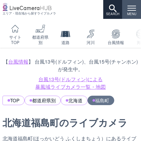
エリア・現在地から探すライブカメラ
サイト
都道府県
TOP
別
道路
河川
台風情報
海
【
台風情報
】 台風13号(ドルフィン)、台風15号(チャンホン)
が発生中。
台風13号(ドルフィン)による
暴風域ライブカメラ一覧・地図
TOP
都道府県別
北海道
福島町
北海道福島町のライブカメラ
北海道福島町(ほっかいどう ふくしまちょう）にあるライブ