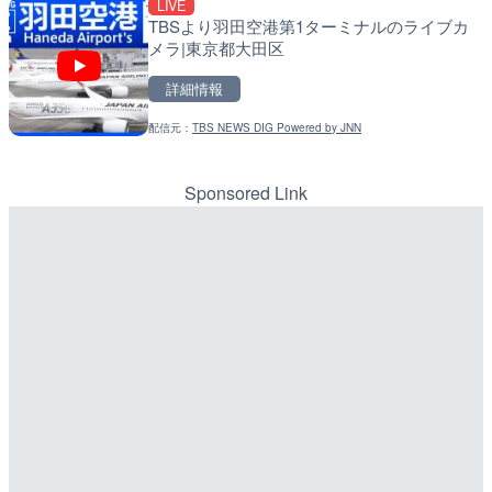
LIVE
LIVE終了
LIVE
TBSより羽田空港第1ターミナルのライブカ
東京タワーと竹芝桟橋のラ
天塩川 岩尾内ダムのライブ
メラ|東京都大田区
港区
別市
詳細情報
詳細情報
詳細情報
配信元：
TBS NEWS DIG Powered by JNN
配信元：
配信元：
ちんあなご
国土交通省 北海道開発局
LIVE
LIVE
喜界島の町内ライブカメラ
東京都品川区南大井のライ
川区
Sponsored Link
詳細情報
詳細情報
配信元：
配信元：
喜界町
東京都品川区南大井ライブカメ
LIVE
LIVE停止
沖永良部島(知名町内)のラ
道の駅さがのせきのライブ
県知名町
市
詳細情報
詳細情報
配信元：
知名町
LIVE
ごろごろ茶屋のライブカメ
配信元：
道の駅さがのせきPPカム
LIVE
松江自動車道 三次東JCT
詳細情報
のライブカメラ|広島県三
詳細情報