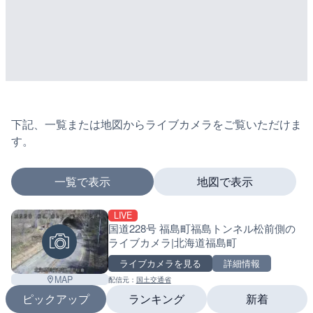
下記、一覧または地図からライブカメラをご覧いただけま
す。
一覧で表示
地図で表示
LIVE
マーカーをタップするとライブカメラの詳細が表示さ
国道228号 福島町福島トンネル松前側の
ライブカメラ|北海道福島町
ライブカメラを見る
詳細情報
+
MAP
配信元：
国土交通省
ピックアップ
ランキング
新着
−