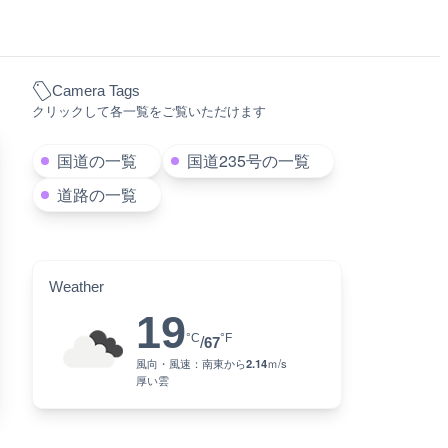
Camera Tags
クリックして各一覧をご覧いただけます
国道の一覧
国道235号の一覧
道路の一覧
Weather
19
°C
°F
/
67
風向・風速：
南東
から
2.14
ｍ/s
厚い雲