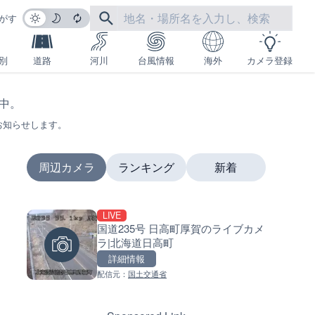
がす
別
道路
河川
台風情報
海外
カメラ登録
生中。
お知らせします。
周辺カメラ
ランキング
新着
LIVE
LIVE
LIVE
国道235号 日高町厚賀のライブカメ
国道1号 国府津海岸のライブ
南出川水門付近のライブカメラ
ラ|北海道日高町
ラ|神奈川県小田原市
歌山県日高町
詳細情報
詳細情報
詳細情報
配信元：
国土交通省
配信元：
配信元：
神奈川県庁
日高町役場
LIVE
LIVE
十勝岳 白金模範牧場のライブ
比井川水門付近から比井崎海
ラ|北海道美瑛町
イブカメラ|和歌山県日高町