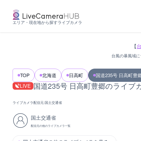
エリア・現在地から探すライブカメラ
【
台風の暴風域に
TOP
北海道
日高町
国道235号 日高町豊
国道235号 日高町豊郷のライブ
LIVE
ライブカメラ配信元:
国土交通省
国土交通省
配信元の他のライブカメラ一覧