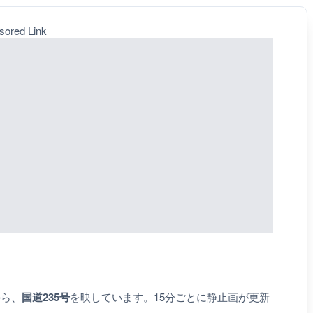
sored Link
から、
国道235号
を映しています。15分ごとに静止画が更新