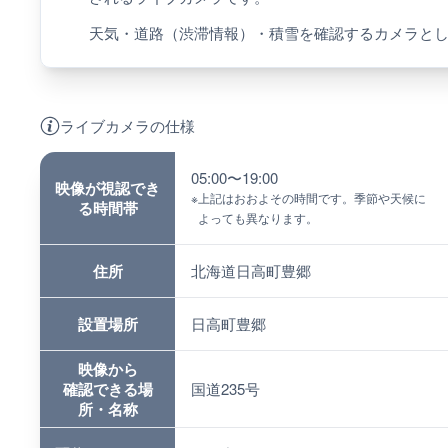
天気・道路（渋滞情報）・積雪を確認するカメラと
ライブカメラの仕様
05:00〜19:00
映像が視認でき
※
上記はおおよその時間です。季節や天候に
る時間帯
よっても異なります。
住所
北海道日高町豊郷
設置場所
日高町豊郷
映像から
確認できる場
国道235号
所・名称