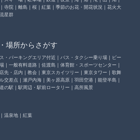
｜
寺院
｜
離島
｜
桜
｜
紅葉
｜
季節のお花・開花状況
｜
花火大
流星群
・場所からさがす
ス・パーキングエリア付近
｜
バス・タクシー乗り場
｜
ビー
場
｜
一般有料道路
｜
佐渡島
｜
体育館・スポーツセンター
｜
店先・店内
｜
教会
｜
東京スカイツリー
｜
東京タワー
｜
歌舞
ル交差点
｜
瀬戸内海
｜
美ヶ原高原
｜
羽田空港
｜
能登半島
｜
道の駅
｜
駅周辺・駅前ロータリー
｜
高所風景
｜
温泉地
｜
紅葉