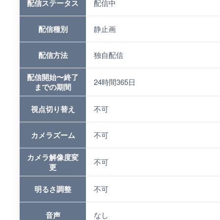
配信ステータス
配信中
配信種別
静止画
配信方法
独自配信
配信開始〜終了
24時間365日
までの期間
視点切り替え
不可
カメラズーム
不可
カメラ解像度変
不可
更
明るさ調整
不可
音声
なし