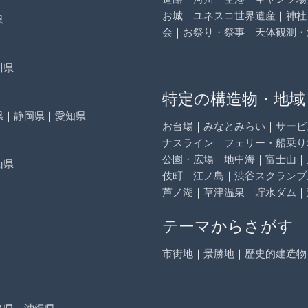
お城
｜
ユネスコ世界遺産
｜
神社
県
会
｜
お祭り・祭事
｜
天体観測・
川県
特定の構造物・地域
県
｜
静岡県
｜
愛知県
お台場
｜
みなとみらい
｜
サービ
ナスライン
｜
フェリー・船乗り
公園・広場
｜
地中海
｜
富士山
｜
山県
伎町
｜
江ノ島
｜
渋谷スクランブ
芦ノ湖
｜
草津温泉
｜
貯水ダム
｜
テーマからさがす
市街地
｜
景勝地
｜
歴史的建造物
島県
｜
沖縄県