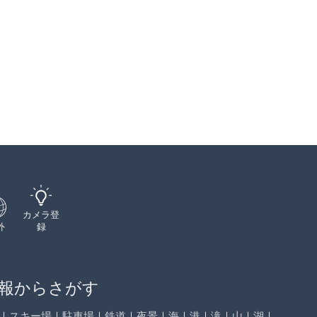
カメラ登
外
録
報からさがす
｜
スキー場
｜
駐車場
｜
鉄道
｜
夜景
｜
海
｜
港
｜
滝
｜
山
｜
湖
｜