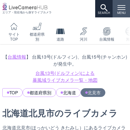
エリア・現在地から探すライブカメラ
サイト
都道府県
TOP
別
道路
河川
台風情報
海
【
台風情報
】 台風13号(ドルフィン)、台風15号(チャンホン)
が発生中。
台風13号(ドルフィン)による
暴風域ライブカメラ一覧・地図
TOP
都道府県別
北海道
北見市
北海道北見市のライブカメラ
北海道北見市(ほっかいどう きたみし）にあるライブカメラ