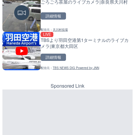
ごろごろ茶屋のライブカメラ|奈良県天川村
手結港(YASU海の駅クラブ
常呂川 鹿ノ子ダムのライブ
高知県香南市
戸町
詳細情報
詳細情報
詳細情報
配信元：
天川村役場
配信元：
配信元：
YASU海の駅CLUB
国土交通省 北海道開発局
LIVE
LIVE
LIVE
TBSより羽田空港第1ターミナルのライブカ
RBCより那覇空港のライブ
天塩川 岩尾内ダムのライブ
メラ|東京都大田区
覇市
別市
詳細情報
詳細情報
詳細情報
配信元：
TBS NEWS DIG Powered by JNN
配信元：
配信元：
【琉球放送】RBC NEWS
国土交通省 北海道開発局
LIVE
LIVE
沖永良部島(知名町内)のラ
東京都品川区南大井のライ
県知名町
川区
Sponsored Link
詳細情報
詳細情報
配信元：
配信元：
知名町
東京都品川区南大井ライブカメ
LIVE
LIVE停止
ごろごろ茶屋のライブカメ
道の駅さがのせきのライブ
市
詳細情報
詳細情報