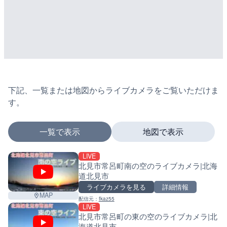
下記、一覧または地図からライブカメラをご覧いただけま
す。
一覧で表示
地図で表示
LIVE
マーカーをタップするとライブカメラの詳細が表示さ
北見市常呂町南の空のライブカメラ|北海
道北見市
ライブカメラを見る
詳細情報
MAP
配信元：
fkaz55
+
LIVE
北見市常呂町の東の空のライブカメラ|北
−
海道北見市