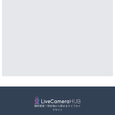
配信元：
道の駅さがのせきPPカム
LIVE
松江自動車道 三次東JCT
配信元：
天川村役場
LIVE
のライブカメラ|広島県三
知内川 上開田橋のライブカ
詳細情報
市
配信元：
国土交通省 三次河川国道事務所
詳細情報
配信元：
高島市役所 政策部 危機管理局
随時更新！現在地から探せるライブカメ
ラサイト