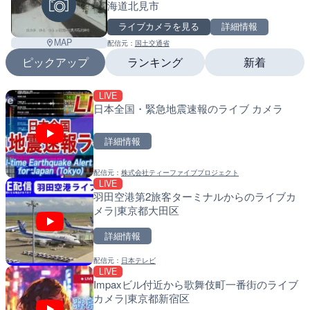
海道北見市
ライブカメラを見る
詳細情報
MAP
配信元：
国土交通省
ピックアップ
ランキング
新着
LIVE
LIVE
LIVE
日本全国・緊急地震速報のライブ カメラ
沖永良部島海岸のライブカ
南出川水門付近のライブカ
町
町
詳細情報
詳細情報
詳細情報
配信元：
株式会社ティーファイブプロジェクト
配信元：
配信元：
和泊町
日高町役場
LIVE
LIVE
LIVE
羽田空港第2旅客ターミナルからのライブカ
徳之島町亀津のライブカメ
比井川水門付近から比井崎
メラ|東京都大田区
町
ラ|和歌山県日高町
詳細情報
詳細情報
詳細情報
配信元：
日本テレビ
配信元：
配信元：
Tokki Works
日高町役場
LIVE
LIVE停止
LIVE
Impaxビル付近から歌舞伎町一番街のライブ
内海海水浴場のライブカメ
小浦川水門付近から小浦海
カメラ|東京都新宿区
メラ|和歌山県日高町