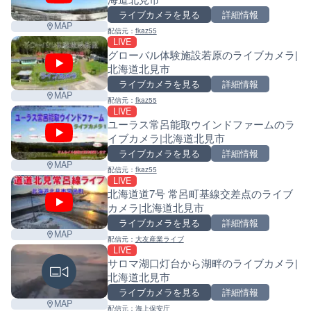
ライブカメラを見る
詳細情報
MAP
配信元：
fkaz55
LIVE
グローバル体験施設若原のライブカメラ|
北海道北見市
ライブカメラを見る
詳細情報
MAP
配信元：
fkaz55
LIVE
ユーラス常呂能取ウインドファームのラ
イブカメラ|北海道北見市
ライブカメラを見る
詳細情報
MAP
配信元：
fkaz55
LIVE
北海道道7号 常呂町基線交差点のライブ
カメラ|北海道北見市
ライブカメラを見る
詳細情報
MAP
配信元：
大友産業ライブ
LIVE
サロマ湖口灯台から湖畔のライブカメラ|
北海道北見市
ライブカメラを見る
詳細情報
Leaf
MAP
配信元：
海上保安庁