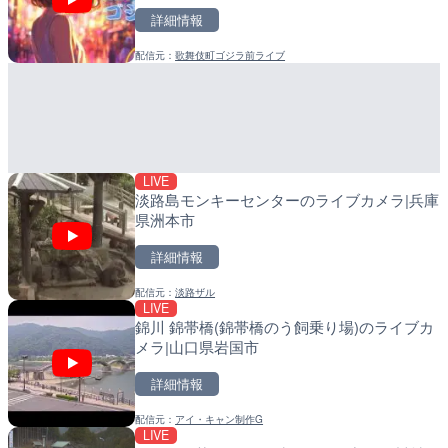
詳細情報
詳細情報
詳細情報
配信元：
歌舞伎町ゴジラ前ライブ
配信元：
配信元：
南知多町観光協会
日高町役場
LIVE
LIVE
羽田空港第2旅客ターミナ
産湯川水門付近のライブカ
メラ|東京都大田区
町
詳細情報
詳細情報
LIVE
配信元：
配信元：
日本テレビ
日高町役場
淡路島モンキーセンターのライブカメラ|兵庫
県洲本市
詳細情報
配信元：
淡路ザル
LIVE
LIVE
LIVE
錦川 錦帯橋(錦帯橋のう飼乗り場)のライブカ
日本全国・緊急地震速報の
導目木川 花立砂防堰堤下流
メラ|山口県岩国市
福岡県朝倉市
詳細情報
詳細情報
詳細情報
配信元：
アイ・キャン制作G
配信元：
配信元：
株式会社ティーファイブプロジ
福岡県庁県土整備部河川課
LIVE
LIVE
LIVE