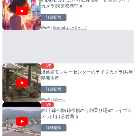
カメラ|東京都新宿区
カメラ|東京都新宿区
メラ|和歌山県日高町
詳細情報
詳細情報
詳細情報
配信元：
歌舞伎町ゴジラ前ライブ
配信元：
配信元：
歌舞伎町ゴジラ前ライブ
日高町役場
LIVE終了
LIVE
ぎふ長良川花火大会のライ
産湯川水門付近のライブカ
阜市
町
詳細情報
詳細情報
LIVE
配信元：
配信元：
Japan Explorers
日高町役場
淡路島モンキーセンターのライブカメラ|兵庫
県洲本市
詳細情報
配信元：
淡路ザル
LIVE
LIVE
LIVE
錦川 錦帯橋(錦帯橋のう飼乗り場)のライブカ
国道406号 菅平のライブ
導目木川 花立砂防堰堤下流
メラ|山口県岩国市
福岡県朝倉市
詳細情報
詳細情報
詳細情報