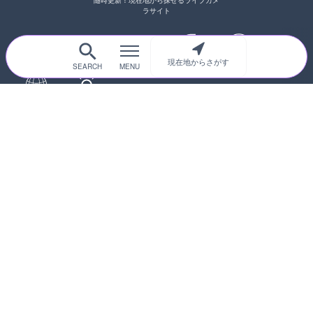
随時更新！現在地から探せるライブカメ
ラサイト
現在地からさがす
サイトTOP
都道府県別
道路
河川
台風情報
海外
カメラ登録
初めての方へ
運営者情報
プライバシーポリシー
© 2017-2026
ライブカメラHUB
Icons made from
svg icons
is licensed by CC BY 4.0