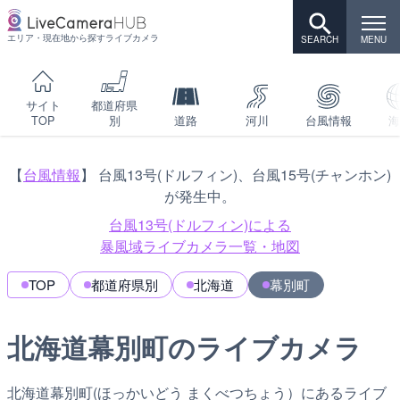
エリア・現在地から探すライブカメラ
サイト
都道府県
TOP
別
道路
河川
台風情報
海
【
台風情報
】 台風13号(ドルフィン)、台風15号(チャンホン)
が発生中。
台風13号(ドルフィン)による
暴風域ライブカメラ一覧・地図
TOP
都道府県別
北海道
幕別町
北海道幕別町のライブカメラ
北海道幕別町(ほっかいどう まくべつちょう）にあるライブ