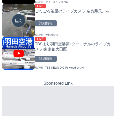
配信元：
アイ・キャン制作G
配信元：
配信元：
長野県庁
福岡県庁県土整備部河川課
LIVE
LIVE終了
LIVE
ごろごろ茶屋のライブカメラ|奈良県天川村
熊谷花火大会のライブカメ
常呂川 鹿ノ子ダムのライブ
戸町
詳細情報
詳細情報
詳細情報
配信元：
天川村役場
配信元：
配信元：
J:COMチャンネル・J:COMテ
国土交通省 北海道開発局
LIVE
LIVE
LIVE
TBSより羽田空港第1ターミナルのライブカ
ごろごろ茶屋のライブカメ
天塩川 岩尾内ダムのライブ
メラ|東京都大田区
別市
詳細情報
詳細情報
詳細情報
配信元：
TBS NEWS DIG Powered by JNN
配信元：
配信元：
天川村役場
国土交通省 北海道開発局
LIVE
LIVE
淡路島モンキーセンターの
東京都品川区南大井のライ
県洲本市
川区
Sponsored Link
詳細情報
詳細情報
配信元：
配信元：
淡路ザル
東京都品川区南大井ライブカメ
LIVE
LIVE停止
錦川 錦帯橋(錦帯橋のう飼
道の駅さがのせきのライブ
メラ|山口県岩国市
市