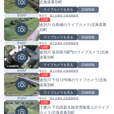
北海道幕別町
ライブカメラを見る
詳細情報
MAP
配信元：
国土交通省 北海道開発局
LIVE
途別川 白鳥橋のライブカメラ|北海道幕
別町
ライブカメラを見る
詳細情報
MAP
配信元：
国土交通省 北海道開発局
LIVE
途別川 途別第1樋門のライブカメラ|北海
道幕別町
ライブカメラを見る
詳細情報
MAP
配信元：
国土交通省 北海道開発局
LIVE
途別川 千住12号橋のライブカメラ|北海
道幕別町
ライブカメラを見る
詳細情報
MAP
配信元：
国土交通省 北海道開発局
LIVE
十勝川 千代田新水路管理棟屋上のライブ
Leaf
カメラ|北海道幕別町