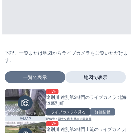
下記、一覧または地図からライブカメラをご覧いただけま
す。
一覧で表示
地図で表示
LIVE
マーカーをタップするとライブカメラの詳細が表示さ
途別川 途別第2樋門のライブカメラ|北海
道幕別町
ライブカメラを見る
詳細情報
+
MAP
配信元：
国土交通省 北海道開発局
LIVE
−
途別川 途別第2樋門上流のライブカメラ|