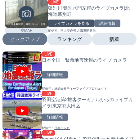
LIVE
猿別川 猿別水門左岸のライブカメラ|北
海道幕別町
ライブカメラを見る
詳細情報
MAP
配信元：
国土交通省 北海道開発局
ピックアップ
ランキング
新着
LIVE
LIVE
LIVE
日本全国・緊急地震速報のライブ カメラ
日本全国・緊急地震速報の
南出川水門付近のライブカ
町
詳細情報
詳細情報
詳細情報
配信元：
株式会社ティーファイブプロジェクト
配信元：
配信元：
株式会社ティーファイブプロジ
日高町役場
LIVE
LIVE
LIVE
羽田空港第2旅客ターミナルからのライブカ
羽田空港第2旅客ターミナ
比井川水門付近から比井崎
メラ|東京都大田区
メラ|東京都大田区
ラ|和歌山県日高町
詳細情報
詳細情報
詳細情報
配信元：
日本テレビ
配信元：
配信元：
日本テレビ
日高町役場
LIVE
LIVE
LIVE
Impaxビル付近から歌舞伎町一番街のライブ
Impaxビル付近から歌舞
小浦川水門付近から小浦海