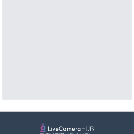
詳細情報
詳細情報
配信元：
道の駅さがのせきPPカム
LIVE
松江自動車道 三次東JCT
配信元：
アイ・キャン制作G
LIVE
のライブカメラ|広島県三
長良川 金華橋北交差点のラ
詳細情報
県岐阜市
配信元：
国土交通省 三次河川国道事務所
詳細情報
配信元：
シーシーエヌ