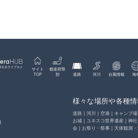
Leaflet
|
©
GoogleMap
contributors
探せるライブカメ
サイト
都道府県
ト
TOP
別
道路
河川
台風情報
海
様々な場所や各種情
道路
｜
河川
｜
空港
｜
キャンプ場
お城
｜
ユネスコ世界遺産
｜
神社
県
会
｜
お祭り・祭事
｜
天体観測・