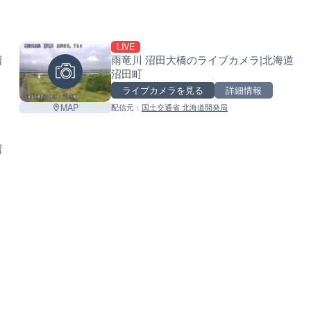
LIVE
沼
雨竜川 沼田大橋のライブカメラ|北海道
沼田町
ライブカメラを見る
詳細情報
MAP
配信元：
国土交通省 北海道開発局
沼