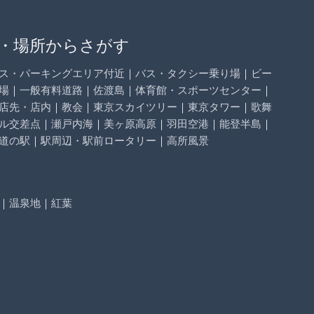
・場所からさがす
ス・パーキングエリア付近
｜
バス・タクシー乗り場
｜
ビー
場
｜
一般有料道路
｜
佐渡島
｜
体育館・スポーツセンター
｜
店先・店内
｜
教会
｜
東京スカイツリー
｜
東京タワー
｜
歌舞
ル交差点
｜
瀬戸内海
｜
美ヶ原高原
｜
羽田空港
｜
能登半島
｜
道の駅
｜
駅周辺・駅前ロータリー
｜
高所風景
｜
温泉地
｜
紅葉