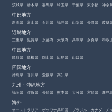
茨城県
｜
栃木県
｜
群馬県
｜
埼玉県
｜
千葉県
｜
東京都
｜
神奈
中部地方
新潟県
｜
富山県
｜
石川県
｜
福井県
｜
山梨県
｜
長野県
｜
岐阜
近畿地方
三重県
｜
滋賀県
｜
京都府
｜
大阪府
｜
兵庫県
｜
奈良県
｜
和歌
中国地方
鳥取県
｜
島根県
｜
岡山県
｜
広島県
｜
山口県
四国地方
徳島県
｜
香川県
｜
愛媛県
｜
高知県
九州・沖縄地方
福岡県
｜
佐賀県
｜
長崎県
｜
熊本県
｜
大分県
｜
宮崎県
｜
鹿児
海外
オーストラリア
｜
ボツワナ共和国
｜
ブラジル
｜
カナダ
｜
チ