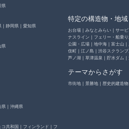
川県
特定の構造物・地域
県
｜
静岡県
｜
愛知県
お台場
｜
みなとみらい
｜
サービ
ナスライン
｜
フェリー・船乗り
公園・広場
｜
地中海
｜
富士山
｜
山県
伎町
｜
江ノ島
｜
渋谷スクランブ
芦ノ湖
｜
草津温泉
｜
貯水ダム
｜
テーマからさがす
市街地
｜
景勝地
｜
歴史的建造物
島県
｜
沖縄県
ェコ共和国
｜
フィンランド
｜
フ