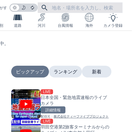
がす
別
道路
河川
台風情報
海外
カメラ登録
生中。
ピックアップ
ランキング
新着
LIVE
LIVE
LIVE
日本全国・緊急地震速報のライブ
沖永良部島海岸のライブカメラ
南出川水門付近のライブカメラ
カメラ
児島県和泊町
歌山県日高町
詳細情報
詳細情報
詳細情報
配信元：
株式会社ティーファイブプロジェクト
配信元：
配信元：
和泊町
日高町役場
LIVE
LIVE
LIVE
羽田空港第2旅客ターミナルからの
徳之島町亀津のライブカメラ|
比井川水門付近から比井崎海