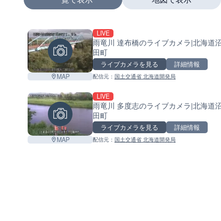
LIVE
+
雨竜川 達布橋のライブカメラ|北海道
田町
−
ライブカメラを見る
詳細情報
MAP
配信元：
国土交通省 北海道開発局
LIVE
雨竜川 多度志のライブカメラ|北海道
田町
ライブカメラを見る
詳細情報
MAP
配信元：
国土交通省 北海道開発局