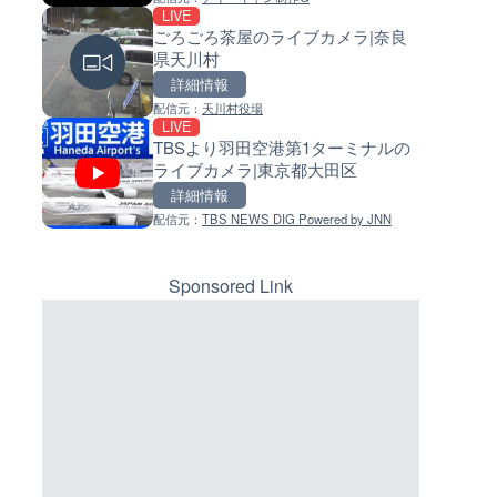
LIVE
LIVE
LIVE
ごろごろ茶屋のライブカメラ|奈良
手結港(YASU海の駅クラブ)の
常呂川 鹿ノ子ダムのライブカメ
県天川村
ブカメラ|高知県香南市
北海道置戸町
詳細情報
詳細情報
詳細情報
マーカーをクリックするとラ
イブカメラの詳細が表示されま
配信元：
天川村役場
配信元：
配信元：
YASU海の駅CLUB
国土交通省 北海道開発局
LIVE
LIVE
LIVE
す。
TBSより羽田空港第1ターミナルの
Impaxビル付近から歌舞伎町
天塩川 岩尾内ダムのライブカメ
ライブカメラ|東京都大田区
のライブカメラ|東京都新宿区
北海道士別市
詳細情報
詳細情報
詳細情報
配信元：
TBS NEWS DIG Powered by JNN
配信元：
配信元：
歌舞伎町ゴジラ前ライブ
国土交通省 北海道開発局
LIVE
LIVE
RBCより那覇空港のライブカメ
東京都品川区南大井のライブ
沖縄県那覇市
ラ|東京都品川区
Sponsored Link
詳細情報
詳細情報
配信元：
配信元：
【琉球放送】RBC NEWS
東京都品川区南大井ライブカメ
LIVE
LIVE停止
知内川 上開田橋のライブカメラ
道の駅さがのせきのライブカメ
賀県高島市
大分県大分市
詳細情報
詳細情報
配信元：
配信元：
高島市役所 政策部 危機管理局
道の駅さがのせきPPカム
LIVE
LIVE
ごろごろ茶屋のライブカメラ|
松江自動車道 三次東JCT・イ