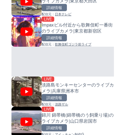
ライブカメラ|東京都大田区
島県徳之島町
イブカメラ|和歌山県日高町
詳細情報
詳細情報
詳細情報
配信元：
日本テレビ
配信元：
配信元：
Tokki Works
日高町役場
LIVE
LIVE
LIVE
Impaxビル付近から歌舞伎町一番街
羽田空港第2旅客ターミナルか
小浦川水門付近から小浦海水
のライブカメラ|東京都新宿区
ライブカメラ|東京都大田区
ライブカメラ|和歌山県日高町
詳細情報
詳細情報
詳細情報
配信元：
歌舞伎町ゴジラ前ライブ
配信元：
配信元：
日本テレビ
日高町役場
LIVE
LIVE
日本全国・緊急地震速報のラ
産湯川水門付近のライブカメラ
カメラ
歌山県日高町
詳細情報
詳細情報
配信元：
配信元：
株式会社ティーファイブプロジ
日高町役場
LIVE
淡路島モンキーセンターのライブカ
メラ|兵庫県洲本市
詳細情報
配信元：
淡路ザル
LIVE
LIVE停止
LIVE
錦川 錦帯橋(錦帯橋のう飼乗り場)の
内海海水浴場のライブカメラ|
導目木川 花立砂防堰堤下流の
ライブカメラ|山口県岩国市
県南知多町
ブカメラ|福岡県朝倉市
詳細情報
詳細情報
詳細情報
配信元：
アイ・キャン制作G
配信元：
配信元：
南知多町観光協会
福岡県庁県土整備部河川課