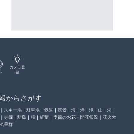
県天川村
ーチェンジのライブカメラ|広
三次市
詳細情報
詳細情報
配信元：
国土交通省 三次河川国道事務所
配信元：
天川村役場
カメラ登
外
録
報からさがす
｜
スキー場
｜
駐車場
｜
鉄道
｜
夜景
｜
海
｜
港
｜
滝
｜
山
｜
湖
｜
｜
寺院
｜
離島
｜
桜
｜
紅葉
｜
季節のお花・開花状況
｜
花火大
流星群