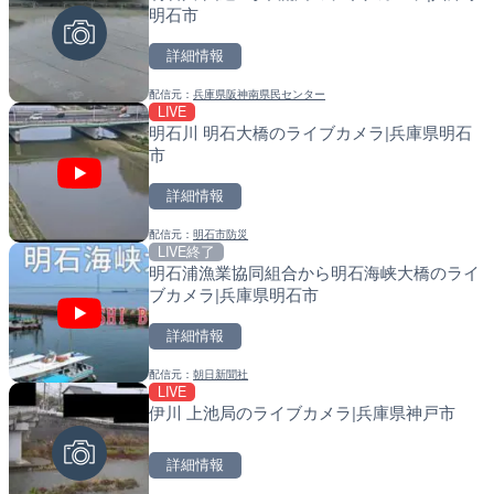
明石市
塚市
町
詳細情報
詳細情報
詳細情報
配信元：
兵庫県阪神南県民センター
配信元：
配信元：
大本山 中山寺
日高町役場
LIVE
LIVE
LIVE
明石川 明石大橋のライブカメラ|兵庫県明石
磐井川 4.8km右岸のライ
比井川水門付近から比井崎
市
市
ラ|和歌山県日高町
詳細情報
詳細情報
詳細情報
配信元：
明石市防災
配信元：
配信元：
国土交通省 岩手河川国道事務所
日高町役場
LIVE終了
LIVE
LIVE
明石浦漁業協同組合から明石海峡大橋のライ
神戸ウォーターフロントの
小浦川水門付近から小浦海
ブカメラ|兵庫県明石市
県神戸市
メラ|和歌山県日高町
詳細情報
詳細情報
詳細情報
配信元：
朝日新聞社
配信元：
配信元：
KWD神戸ウォーターフロント
日高町役場
LIVE
LIVE
LIVE
伊川 上池局のライブカメラ|兵庫県神戸市
戸切川 古川橋のライブカメ
産湯川水門付近のライブカ
町
詳細情報
詳細情報
詳細情報