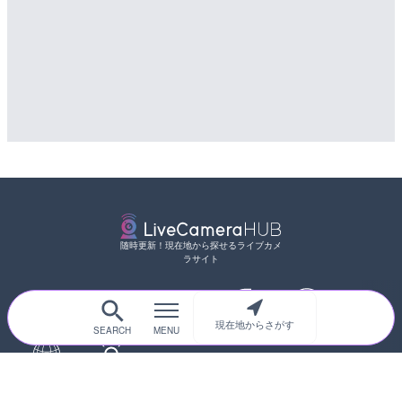
随時更新！現在地から探せるライブカメ
ラサイト
現在地からさがす
サイトTOP
都道府県別
道路
河川
台風情報
海外
カメラ登録