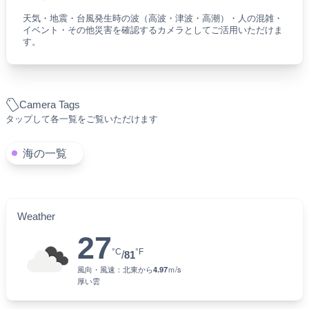
天気・地震・台風発生時の波（高波・津波・高潮）・人の混雑・
イベント・その他災害を確認するカメラとしてご活用いただけま
す。
Camera Tags
タップして各一覧をご覧いただけます
海の一覧
Weather
27
°C
°F
/
81
風向・風速：
北東
から
4.97
ｍ/s
厚い雲