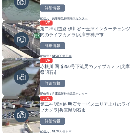
詳細情報
詳細情報
詳細情報
配信元：
兵庫県阪神南県民センター
配信元：
配信元：
ビーチテラス
国土交通省 北海道開発局
LIVE
LIVE
LIVE
第二神明道路 伊川谷〜玉津インターチェンジ
発哺温泉・東館山方面のラ
東京都品川区南大井のライ
間のライブカメラ|兵庫県神戸市
山ノ内町
川区
詳細情報
詳細情報
詳細情報
配信元：
NEXCO西日本
配信元：
配信元：
西発哺温泉ホテル
東京都品川区南大井ライブカメ
LIVE
LIVE
LIVE停止
赤根川 国道250号下流局のライブカメラ|兵庫
平野川分水路 今里大橋のラ
道の駅さがのせきのライブ
県明石市
府大阪市
市
詳細情報
詳細情報
詳細情報
配信元：
兵庫県阪神南県民センター
配信元：
配信元：
大阪府河川室
道の駅さがのせきPPカム
LIVE
LIVE
LIVE
第二神明道路 明石サービスエリア上りのライ
古賀川 古賀川のライブカメ
松江自動車道 三次東JCT
ブカメラ|兵庫県明石市
市
のライブカメラ|広島県三
詳細情報
詳細情報
詳細情報
配信元：
NEXCO西日本
配信元：
配信元：
佐賀県 県土整備部 河川砂防課
国土交通省 三次河川国道事務所