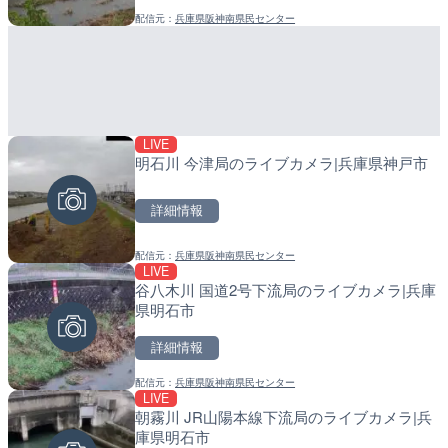
配信元：
兵庫県阪神南県民センター
配信元：
配信元：
福岡県庁県土整備部河川課
日高町役場
LIVE
LIVE
LIVE
明石川 今津局のライブカメラ|兵庫県神戸市
ごろごろ茶屋のライブカメ
導目木川 花立砂防堰堤下流
福岡県朝倉市
詳細情報
詳細情報
詳細情報
配信元：
兵庫県阪神南県民センター
配信元：
配信元：
天川村役場
福岡県庁県土整備部河川課
LIVE
LIVE停止
LIVE
谷八木川 国道2号下流局のライブカメラ|兵庫
白良浜海水浴場のライブカ
常呂川 鹿ノ子ダムのライブ
県明石市
町
戸町
詳細情報
詳細情報
詳細情報
配信元：
兵庫県阪神南県民センター
配信元：
配信元：
Movie Shirahama-Town
国土交通省 北海道開発局
LIVE
LIVE
LIVE
朝霧川 JR山陽本線下流局のライブカメラ|兵
ビーチテラス串本から太平
天塩川 岩尾内ダムのライブ
庫県明石市
メラ|和歌山県串本町
別市