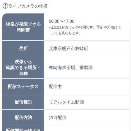
ライブカメラの仕様
06:00〜17:00
映像が視認できる
※
上記はおおよその時間です。季節や天候によ
時間帯
っても異なります。
住所
兵庫県明石市林崎町
映像から
確認できる場所・
林崎海水浴場、播磨灘
名称
配信ステータス
配信中
配信種別
リアルタイム動画
配信方法
独自配信
配信開始〜終了ま