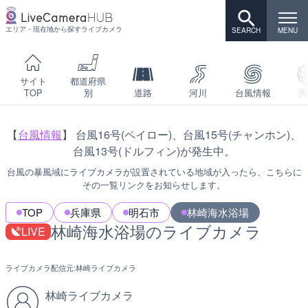
エリア・現在地から探すライブカメラ
サイト
都道府県
TOP
別
道路
河川
台風情報
海
【
台風情報
】 台風16号(ペイロー)、台風15号(チャンホン)、
台風13号(ドルフィン)が発生中。
台風の暴風域にライブカメラが設置されている地域が入ったら、こちらに
その一覧リンクをお知らせします。
TOP
兵庫県
明石市
林崎海水浴場
林崎海水浴場のライブカメラ
LIVE
ライブカメラ配信元:
林崎ライブカメラ
林崎ライブカメラ