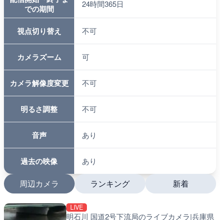
24時間365日
での期間
視点切り替え
不可
カメラズーム
可
カメラ解像度変更
不可
明るさ調整
不可
音声
あり
過去の映像
あり
周辺カメラ
ランキング
新着
LIVE
LIVE
LIVE
春季限定
明石川 国道2号下流局のライブカメラ|兵庫県
中山観音公園の梅林のライ
南出川水門付近のライブカ