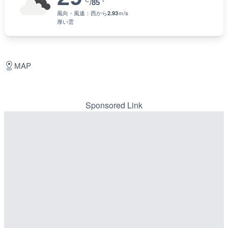
°C
°F
/
85
風向・風速：
西
から
2.93
ｍ/s
厚い雲
MAP
Sponsored Link