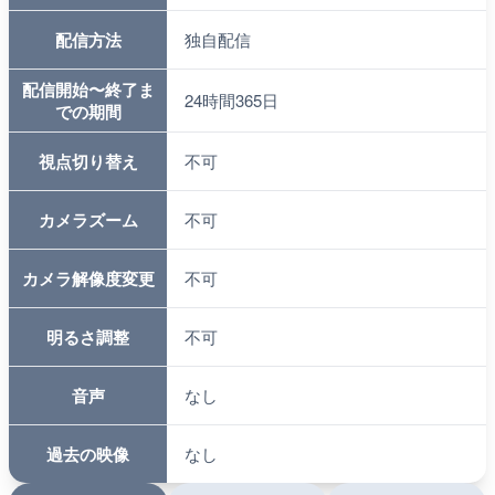
配信方法
独自配信
配信開始〜終了ま
24時間365日
での期間
視点切り替え
不可
カメラズーム
不可
カメラ解像度変更
不可
明るさ調整
不可
音声
なし
過去の映像
なし