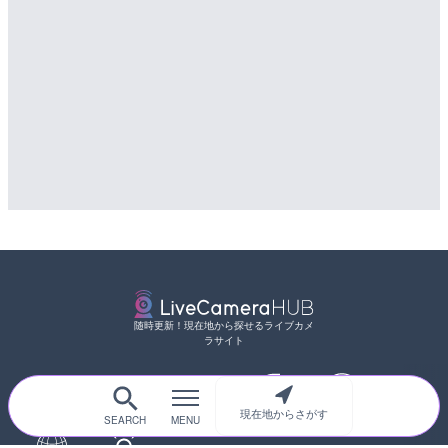
随時更新！現在地から探せるライブカメ
ラサイト
現在地からさがす
サイトTOP
都道府県別
道路
河川
台風情報