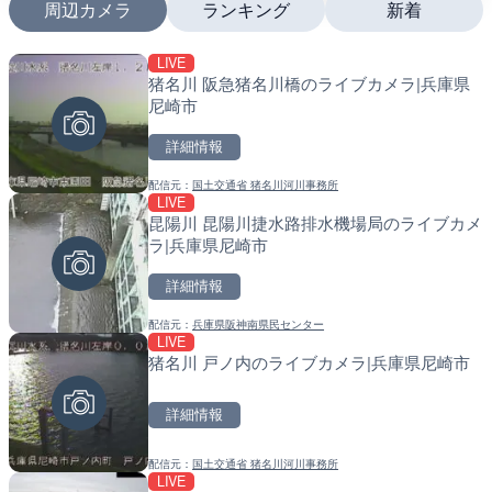
周辺カメラ
ランキング
新着
LIVE
LIVE
LIVE
猪名川 阪急猪名川橋のライブカメラ|兵庫県
多摩川 日野橋水位観測所の
南出川水門付近のライブカ
尼崎市
京都立川市
町
詳細情報
詳細情報
詳細情報
配信元：
国土交通省 猪名川河川事務所
配信元：
配信元：
国土交通省 京浜河川事務所
日高町役場
LIVE
LIVE
LIVE
昆陽川 昆陽川捷水路排水機場局のライブカメ
旧北上川 23.6k右岸のラ
比井川水門付近から比井崎
ラ|兵庫県尼崎市
谷町
ラ|和歌山県日高町
詳細情報
詳細情報
詳細情報
配信元：
兵庫県阪神南県民センター
配信元：
配信元：
国土交通省 北上川下流河川事
日高町役場
LIVE
LIVE
LIVE
猪名川 戸ノ内のライブカメラ|兵庫県尼崎市
国道186号 吉和1のライブ
小浦川水門付近から小浦海
市市
メラ|和歌山県日高町
詳細情報
詳細情報
詳細情報
配信元：
国土交通省 猪名川河川事務所
配信元：
配信元：
広島県土木局土木整備部道路整
日高町役場
LIVE
LIVE
LIVE