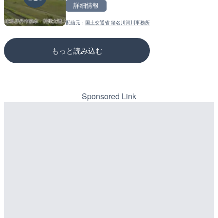
のライブカメラ|広島県三
詳細情報
詳細情報
詳細情報
配信元：
国土交通省 猪名川河川事務所
配信元：
配信元：
国土交通省 豊岡河川国道事務所
国土交通省 三次河川国道事務所
もっと読み込む
Sponsored Link