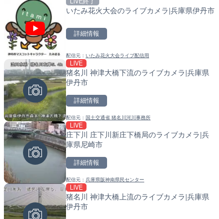
LIVE終了
いたみ花火大会のライブカメラ|兵庫県伊丹市
配信元：
配信元：
広島県土木局土木整備部道路整
国土交通省 北海道開発局
LIVE
LIVE
常願寺川 上滝出張所のライ
天塩川 岩尾内ダムのライブ
詳細情報
富山市
別市
詳細情報
詳細情報
配信元：
いたみ花火大会ライブ配信用
LIVE
猪名川 神津大橋下流のライブカメラ|兵庫県
配信元：
配信元：
国土交通省 富山河川国道事務所
国土交通省 北海道開発局
LIVE
LIVE
伊丹市
国道2号 大野支所付近のラ
東京都品川区南大井のライ
廿日市市
川区
詳細情報
詳細情報
詳細情報
配信元：
国土交通省 猪名川河川事務所
LIVE
庄下川 庄下川新庄下橋局のライブカメラ|兵
配信元：
配信元：
廿日市市役所
東京都品川区南大井ライブカメ
LIVE
LIVE停止
庫県尼崎市
国道2号 宮島口付近のライ
道の駅さがのせきのライブ
日市市
市
詳細情報
詳細情報
詳細情報
配信元：
兵庫県阪神南県民センター
LIVE
猪名川 神津大橋上流のライブカメラ|兵庫県
配信元：
配信元：
廿日市市役所
道の駅さがのせきPPカム
LIVE
LIVE
伊丹市
奈佐川 福田橋のライブカメ
松江自動車道 三次東JCT