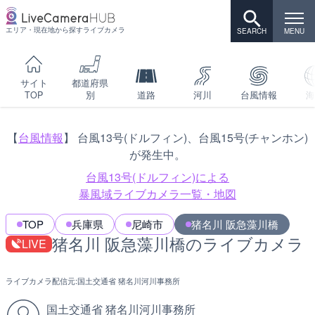
エリア・現在地から探すライブカメラ
サイト
都道府県
TOP
別
道路
河川
台風情報
海
【
台風情報
】 台風13号(ドルフィン)、台風15号(チャンホン)
が発生中。
台風13号(ドルフィン)による
暴風域ライブカメラ一覧・地図
TOP
兵庫県
尼崎市
猪名川 阪急藻川橋
猪名川 阪急藻川橋のライブカメラ
LIVE
ライブカメラ配信元:
国土交通省 猪名川河川事務所
国土交通省 猪名川河川事務所