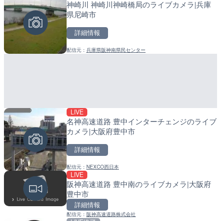
神崎川 神崎川神崎橋局のライブカメラ|兵庫
広島県道30号 津田のライ
産湯川水門付近のライブカ
県尼崎市
日市市
町
詳細情報
詳細情報
詳細情報
配信元：
兵庫県阪神南県民センター
配信元：
配信元：
広島県土木局土木整備部道路整
日高町役場
LIVE
LIVE
LIVE
名神高速道路 豊中インターチェンジのライブ
久茂地川 御成橋のライブカ
導目木川 花立砂防堰堤下流
カメラ|大阪府豊中市
市
福岡県朝倉市
詳細情報
詳細情報
詳細情報
配信元：
NEXCO西日本
配信元：
配信元：
沖縄県庁
福岡県庁県土整備部河川課
LIVE
LIVE
LIVE
阪神高速道路 豊中南のライブカメラ|大阪府
国道186号 栗栖のライブ
常呂川 鹿ノ子ダムのライブ
豊中市
市
戸町
詳細情報
詳細情報
詳細情報
配信元：
阪神高速道路株式会社