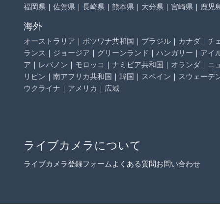
福岡県
｜
佐賀県
｜
長崎県
｜
熊本県
｜
大分県
｜
宮崎県
｜
鹿児
海外
オーストラリア
｜
ボツワナ共和国
｜
ブラジル
｜
カナダ
｜
チ
ランス
｜
ジョージア
｜
グリーンランド
｜
ハンガリー
｜
アイ
ア
｜
レバノン
｜
モロッコ
｜
ナミビア共和国
｜
オランダ
｜
ニ
リピン
｜
南アフリカ共和国
｜
韓国
｜
スペイン
｜
スウェーデ
ウクライナ
｜
アメリカ
｜
広域
ライブカメラについて
ライブカメラ登録フォーム
よくある質問
お問い合わせ