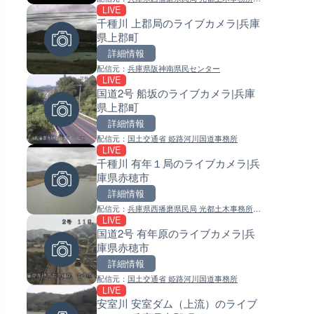
LIVE
LIVE
LIVE
理課
千種川 上郡局のライブカメラ|兵庫
宇佐湾 宇佐漁港のライブカメラ
常呂川 鹿ノ子ダムのライブカメ
県上郡町
知県土佐市
北海道置戸町
詳細情報
詳細情報
詳細情報
配信元：
兵庫県阪神南県民センター
配信元：
配信元：
高知県土木部河川課
国土交通省 北海道開発局
LIVE
LIVE
LIVE
国道2号 船坂のライブカメラ|兵庫
北陸自動車道 金沢森本インタ
天塩川 岩尾内ダムのライブカメ
県上郡町
ェンジのライブカメラ|石川県
北海道士別市
市
詳細情報
詳細情報
詳細情報
配信元：
国土交通省 姫路河川国道事務所
配信元：
配信元：
NEXCO西日本
国土交通省 北海道開発局
LIVE
LIVE
LIVE
千種川 有年１局のライブカメラ|兵
新東名高速道路 新御殿場イン
東京都品川区南大井のライブ
庫県赤穂市
チェンジのライブカメラ|静岡
ラ|東京都品川区
殿場市
詳細情報
詳細情報
詳細情報
配信元：
NEXCO中日本
配信元：
兵庫県西播磨県民局 光都土木事務所管
配信元：
東京都品川区南大井ライブカメ
LIVE
LIVE
LIVE停止
理課
舞鶴若狭自動車道 舞鶴東〜大
国道2号 有年原のライブカメラ|兵
道の駅さがのせきのライブカメ
浜間のライブカメラ|福井県高
庫県赤穂市
大分県大分市
詳細情報
詳細情報
詳細情報
配信元：
NEXCO西日本
配信元：
国土交通省 姫路河川国道事務所
配信元：
道の駅さがのせきPPカム
LIVE
LIVE
LIVE
森戸川 富士見橋のライブカメラ
安室川 安室ダム（上流）のライブ
松江自動車道 三次東JCT・イ