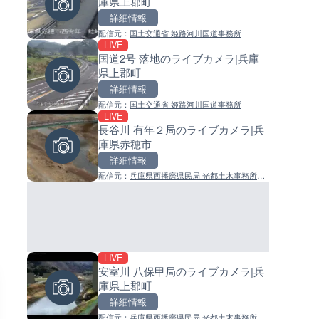
庫県上郡町
ジ付近のライブカメラ|神奈川
イブカメラ|和歌山県日高町
木市
詳細情報
詳細情報
詳細情報
配信元：
国土交通省 姫路河川国道事務所
配信元：
配信元：
テレビ朝日
日高町役場
LIVE
LIVE
LIVE
国道2号 落地のライブカメラ|兵庫
国道18号篠ノ井橋のライブカメ
小浦川水門付近から小浦海水
県上郡町
長野県長野市
ライブカメラ|和歌山県日高町
詳細情報
詳細情報
詳細情報
配信元：
国土交通省 姫路河川国道事務所
配信元：
配信元：
国土交通省 長野国道事務所
日高町役場
LIVE
LIVE停止
LIVE
長谷川 有年２局のライブカメラ|兵
日テレより那覇空港のライブ
産湯川水門付近のライブカメラ
庫県赤穂市
ラ|沖縄県那覇市
歌山県日高町
詳細情報
詳細情報
詳細情報
配信元：
兵庫県西播磨県民局 光都土木事務所管
配信元：
配信元：
日本テレビ
日高町役場
理課
LIVE
LIVE
LIVE
安室川 八保甲局のライブカメラ|兵
地久子川 二枚橋のライブカメラ
導目木川 花立砂防堰堤下流の
庫県上郡町
山県高岡市
ブカメラ|福岡県朝倉市
詳細情報
詳細情報
詳細情報
配信元：
兵庫県西播磨県民局 光都土木事務所管
配信元：
配信元：
富山県庁
福岡県庁県土整備部河川課