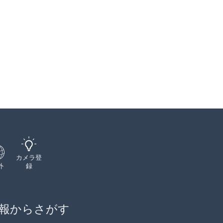
カメラ登
外
録
報からさがす