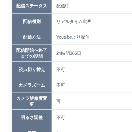
配信ステータス
配信中
配信種別
リアルタイム動画
配信方法
Youtubeより配信
配信開始〜終了
24時間365日
までの期間
視点切り替え
不可
カメラズーム
不可
カメラ解像度変
可
更
明るさ調整
不可