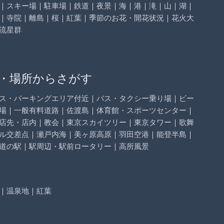
｜
スキー場
｜
駐車場
｜
鉄道
｜
夜景
｜
海
｜
港
｜
滝
｜
山
｜
湖
｜
｜
寺院
｜
離島
｜
桜
｜
紅葉
｜
季節のお花・開花状況
｜
花火大
流星群
・場所からさがす
ス・パーキングエリア付近
｜
バス・タクシー乗り場
｜
ビー
場
｜
一般有料道路
｜
佐渡島
｜
体育館・スポーツセンター
｜
店先・店内
｜
教会
｜
東京スカイツリー
｜
東京タワー
｜
歌舞
ル交差点
｜
瀬戸内海
｜
美ヶ原高原
｜
羽田空港
｜
能登半島
｜
道の駅
｜
駅周辺・駅前ロータリー
｜
高所風景
｜
温泉地
｜
紅葉