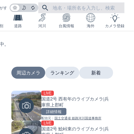
がす
別
道路
河川
台風情報
海外
カメラ登録
生中。
周辺カメラ
ランキング
新着
LIVE
LIVE
LIVE
国道2号 西有年のライブカメラ|兵
国道406号 鬼無里のライブカメ
南出川水門付近のライブカメラ
庫県上郡町
長野県長野市
歌山県日高町
詳細情報
詳細情報
詳細情報
配信元：
国土交通省 姫路河川国道事務所
配信元：
配信元：
長野県庁
日高町役場
LIVE
LIVE終了
LIVE
国道2号 鯰峠東のライブカメラ|兵
東名高速道路・厚木インター
比井川水門付近から比井崎海