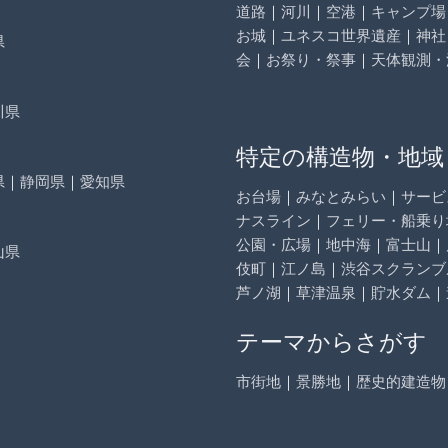
道路
｜
河川
｜
空港
｜
キャンプ場
お城
｜
ユネスコ世界遺産
｜
神社
県
会
｜
お祭り・祭事
｜
天体観測・
川県
特定の構造物・地域
県
｜
静岡県
｜
愛知県
お台場
｜
みなとみらい
｜
サービ
ナスライン
｜
フェリー・船乗り
公園・広場
｜
地中海
｜
富士山
｜
山県
伎町
｜
江ノ島
｜
渋谷スクランブ
芦ノ湖
｜
草津温泉
｜
貯水ダム
｜
テーマからさがす
市街地
｜
景勝地
｜
歴史的建造物