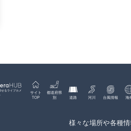
探せるライブカメ
サイト
都道府県
ト
TOP
別
道路
河川
台風情報
海
様々な場所や各種情