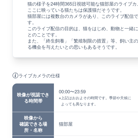
猫の様子を24時間365日視聴可能な猫部屋のライブ
ここに映っている猫たちは保護猫だそうです。
猫部屋には複数台のカメラがあり、このライブ配信
す。
このライブ配信の目的は、猫をはじめ、動物と一緒
とのことです。
また、「終生飼養」「繁殖制限の措置」等、飼い主
る機会を与えたいとの思いもあるそうです。
ライブカメラの仕様
00:00〜23:59
映像が視認でき
※
上記はおおよその時間です。季節や天候に
る時間帯
よっても異なります。
映像から
確認できる場
猫部屋
所・名称