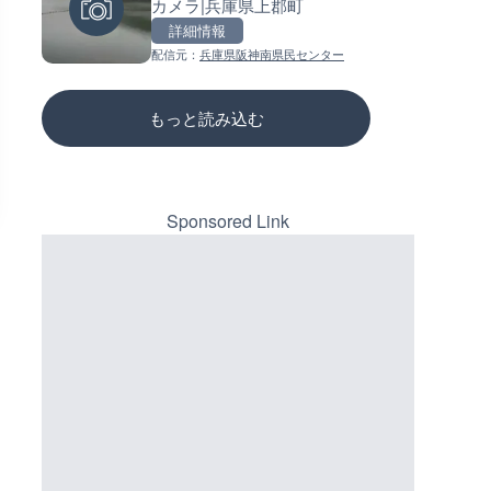
奈川県小田原市
カメラ|兵庫県上郡町
ーチェンジのライブカメラ|広
三次市
詳細情報
詳細情報
詳細情報
配信元：
神奈川県土整備局 河川下水道部
配信元：
兵庫県阪神南県民センター
配信元：
国土交通省 三次河川国道事務所
もっと読み込む
Sponsored Link