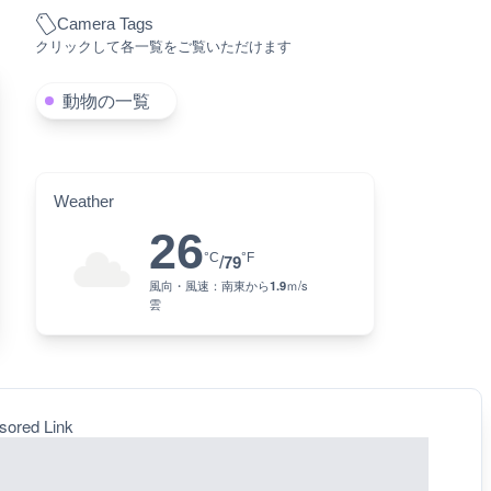
Camera Tags
クリックして各一覧をご覧いただけます
動物の一覧
Weather
26
°C
°F
/
79
風向・風速：
南東
から
1.9
ｍ/s
雲
sored Link