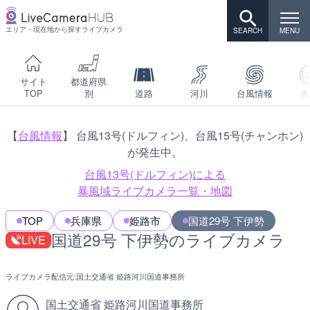
エリア・現在地から探すライブカメラ
サイト
都道府県
TOP
別
道路
河川
台風情報
海
【
台風情報
】 台風13号(ドルフィン)、台風15号(チャンホン)
が発生中。
台風13号(ドルフィン)による
暴風域ライブカメラ一覧・地図
TOP
兵庫県
姫路市
国道29号 下伊勢
国道29号 下伊勢のライブカメラ
LIVE
ライブカメラ配信元:
国土交通省 姫路河川国道事務所
国土交通省 姫路河川国道事務所