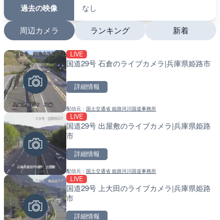
過去の映像
なし
周辺カメラ
ランキング
新着
LIVE
LIVE
LIVE
国道29号 石倉のライブカメラ|兵庫県姫路市
沖永良部島海岸のライブカ
南出川水門付近のライブカ
町
町
詳細情報
詳細情報
詳細情報
配信元：
国土交通省 姫路河川国道事務所
配信元：
配信元：
和泊町
日高町役場
LIVE
LIVE停止
LIVE
国道29号 出屋敷のライブカメラ|兵庫県姫路
内海海水浴場のライブカメ
比井川水門付近から比井崎
市
ラ|和歌山県日高町
詳細情報
詳細情報
詳細情報
配信元：
国土交通省 姫路河川国道事務所
配信元：
配信元：
南知多町観光協会
日高町役場
LIVE
LIVE
LIVE
国道29号 上大田のライブカメラ|兵庫県姫路
手結港(YASU海の駅クラブ
小浦川水門付近から小浦海
市
高知県香南市
メラ|和歌山県日高町
詳細情報
詳細情報
詳細情報