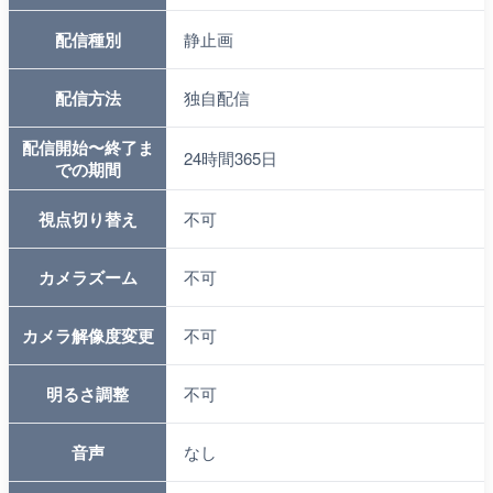
配信種別
静止画
配信方法
独自配信
配信開始〜終了ま
24時間365日
での期間
視点切り替え
不可
カメラズーム
不可
カメラ解像度変更
不可
明るさ調整
不可
音声
なし