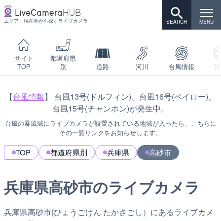
エリア・現在地から探すライブカメラ
サイト
都道府県
TOP
別
道路
河川
台風情報
海
【
台風情報
】 台風13号(ドルフィン)、台風16号(ペイロー)、
台風15号(チャンホン)が発生中。
台風の暴風域にライブカメラが設置されている地域が入ったら、こちらに
その一覧リンクをお知らせします。
TOP
都道府県別
兵庫県
高砂市
兵庫県高砂市のライブカメラ
兵庫県高砂市(ひょうごけん たかさごし）にあるライブカメ