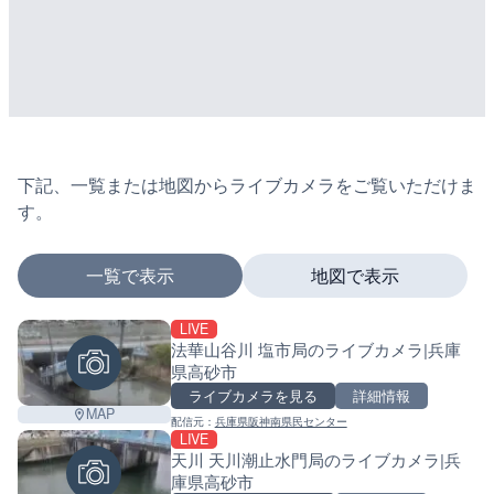
下記、一覧または地図からライブカメラをご覧いただけま
す。
一覧で表示
地図で表示
LIVE
マーカーをタップするとライブカメラの詳細が表示さ
法華山谷川 塩市局のライブカメラ|兵庫
県高砂市
ライブカメラを見る
詳細情報
MAP
配信元：
兵庫県阪神南県民センター
+
LIVE
天川 天川潮止水門局のライブカメラ|兵
−
庫県高砂市