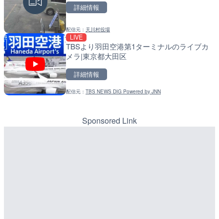
詳細情報
詳細情報
詳細情報
配信元：
天川村役場
配信元：
配信元：
歌舞伎町ゴジラ前ライブ
国土交通省 北海道開発局
LIVE
LIVE
LIVE
TBSより羽田空港第1ターミナルのライブカ
ごろごろ茶屋のライブカメ
天塩川 岩尾内ダムのライブ
メラ|東京都大田区
別市
詳細情報
詳細情報
詳細情報
配信元：
TBS NEWS DIG Powered by JNN
配信元：
配信元：
天川村役場
国土交通省 北海道開発局
LIVE
LIVE
錦川 錦帯橋(錦帯橋のう飼
東京都品川区南大井のライ
メラ|山口県岩国市
川区
Sponsored Link
詳細情報
詳細情報
配信元：
配信元：
アイ・キャン制作G
東京都品川区南大井ライブカメ
LIVE
LIVE停止
TBSより羽田空港第1ター
道の駅さがのせきのライブ
メラ|東京都大田区
市
詳細情報
詳細情報
配信元：
道の駅さがのせきPPカム
LIVE
松江自動車道 三次東JCT
配信元：
TBS NEWS DIG Powered by J