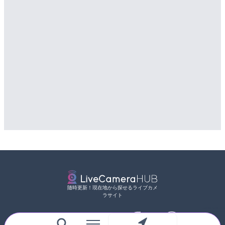
LIVE
のライブカメラ|広島県三
知内川 上開田橋のライブカ
詳細情報
市
配信元：
国土交通省 三次河川国道事務所
詳細情報
配信元：
高島市役所 政策部 危機管理局
随時更新！現在地から探せるライブカメ
ラサイト