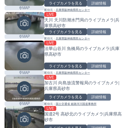
ライブカメラを見る
詳細情報
MAP
配信元：
兵庫県阪神南県民センター
LIVE
天川 天川防潮水門局のライブカメラ|兵
庫県高砂市
ライブカメラを見る
詳細情報
MAP
配信元：
兵庫県阪神南県民センター
LIVE
法華山谷川 魚橋局のライブカメラ|兵庫
県高砂市
ライブカメラを見る
詳細情報
MAP
配信元：
兵庫県阪神南県民センター
LIVE
加古川 向島放流警報局のライブカメラ|
兵庫県高砂市
ライブカメラを見る
詳細情報
MAP
配信元：
国土交通省 姫路河川国道事務所
LIVE
国道2号 高砂北のライブカメラ|兵庫県高
Leaf
砂市
ライブカメラを見る
詳細情報