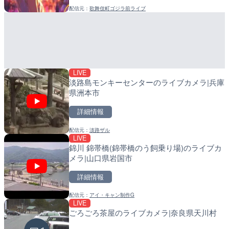
配信元：
歌舞伎町ゴジラ前ライブ
配信元：
配信元：
美浜町
日高町役場
LIVE
LIVE
知床峠展望台・国道334号
産湯川水門付近のライブカ
ラ|北海道羅臼町
町
詳細情報
詳細情報
LIVE
配信元：
配信元：
一般国道334号斜里～ウトロ間
日高町役場
淡路島モンキーセンターのライブカメラ|兵庫
県洲本市
詳細情報
配信元：
淡路ザル
LIVE
LIVE
LIVE
錦川 錦帯橋(錦帯橋のう飼乗り場)のライブカ
淡路島モンキーセンターの
導目木川 花立砂防堰堤下流
メラ|山口県岩国市
県洲本市
福岡県朝倉市
詳細情報
詳細情報
詳細情報
配信元：
アイ・キャン制作G
配信元：
配信元：
淡路ザル
福岡県庁県土整備部河川課
LIVE
LIVE
LIVE
ごろごろ茶屋のライブカメラ|奈良県天川村
Impaxビル付近から歌舞
常呂川 鹿ノ子ダムのライブ
カメラ|東京都新宿区
戸町