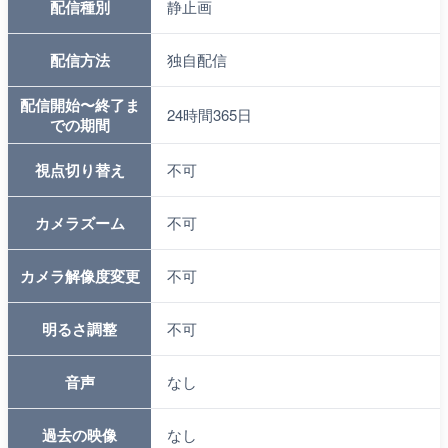
配信種別
静止画
配信方法
独自配信
配信開始〜終了ま
24時間365日
での期間
視点切り替え
不可
カメラズーム
不可
カメラ解像度変更
不可
明るさ調整
不可
音声
なし
過去の映像
なし