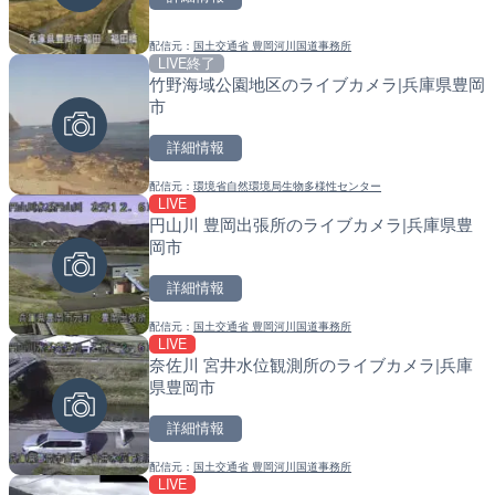
詳細情報
詳細情報
配信元：
国土交通省 豊岡河川国道事務所
配信元：
配信元：
TBS NEWS DIG Powered by J
国土交通省 北海道開発局
LIVE終了
LIVE
LIVE
竹野海域公園地区のライブカメラ|兵庫県豊岡
知内川 上開田橋のライブカ
天塩川 岩尾内ダムのライブ
市
市
別市
詳細情報
詳細情報
詳細情報
配信元：
環境省自然環境局生物多様性センター
配信元：
配信元：
高島市役所 政策部 危機管理局
国土交通省 北海道開発局
LIVE
LIVE
LIVE
円山川 豊岡出張所のライブカメラ|兵庫県豊
ごろごろ茶屋のライブカメ
東京都品川区南大井のライ
岡市
川区
詳細情報
詳細情報
詳細情報
配信元：
国土交通省 豊岡河川国道事務所
配信元：
配信元：
天川村役場
東京都品川区南大井ライブカメ
LIVE
LIVE
LIVE停止
奈佐川 宮井水位観測所のライブカメラ|兵庫
水窪川 水窪大橋のライブカ
道の駅さがのせきのライブ
県豊岡市
市
市
詳細情報
詳細情報
詳細情報
配信元：
国土交通省 豊岡河川国道事務所
配信元：
配信元：
静岡県交通基盤部河川砂防局土
道の駅さがのせきPPカム
LIVE
LIVE
LIVE