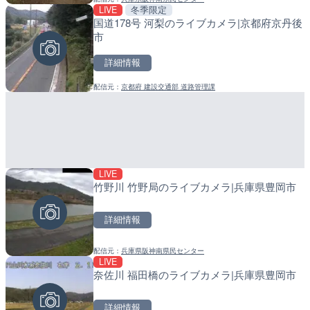
LIVE
冬季限定
LIVE
LIVE
国道178号 河梨のライブカメラ|京都府京丹後
羽田空港第2旅客ターミナ
産湯川水門付近のライブカ
市
メラ|東京都大田区
町
詳細情報
詳細情報
詳細情報
配信元：
京都府 建設交通部 道路管理課
配信元：
配信元：
日本テレビ
日高町役場
LIVE
LIVE
LIVE
竹野川 竹野局のライブカメラ|兵庫県豊岡市
知床峠展望台・国道334号
導目木川 花立砂防堰堤下流
ラ|北海道羅臼町
福岡県朝倉市
詳細情報
詳細情報
詳細情報
配信元：
兵庫県阪神南県民センター
配信元：
配信元：
一般国道334号斜里～ウトロ間
福岡県庁県土整備部河川課
LIVE
LIVE
LIVE
奈佐川 福田橋のライブカメラ|兵庫県豊岡市
TBSより羽田空港第1ター
常呂川 鹿ノ子ダムのライブ
メラ|東京都大田区
戸町
詳細情報