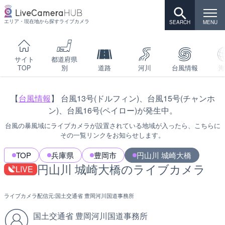
エリア・現在地から探すライブカメラ
サイト
都道府県
TOP
別
道路
河川
台風情報
海
【
台風情報
】 台風13号(ドルフィン)、台風15号(チャンホ
ン)、台風16号(ペイロー)が発生中。
台風の暴風域にライブカメラが設置されている地域が入ったら、こちらに
その一覧リンクをお知らせします。
TOP
兵庫県
豊岡市
円山川 城崎大橋
円山川 城崎大橋のライブカメラ
LIVE
ライブカメラ配信元:
国土交通省 豊岡河川国道事務所
国土交通省 豊岡河川国道事務所