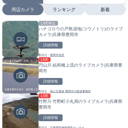
周辺カメラ
ランキング
新着
LIVE停止
LIVE
LIVE
ハチゴロウの戸島湿地(コウノトリ)のライブ
ATISより保土ヶ谷バイパ
南出川水門付近のライブカ
カメラ|兵庫県豊岡市
ェンジのライブカメラ|神
町
詳細情報
詳細情報
詳細情報
配信元：
豊岡市役所
配信元：
配信元：
日本エンタープライズ株式会社
日高町役場
LIVE
LIVE
LIVE
円山川 結和橋上流のライブカメラ|兵庫県豊
日本全国・緊急地震速報の
比井川水門付近から比井崎
岡市
ラ|和歌山県日高町
詳細情報
詳細情報
詳細情報
配信元：
国土交通省 豊岡河川国道事務所
配信元：
配信元：
株式会社ティーファイブプロジ
日高町役場
LIVE
LIVE終了
LIVE
竹野川 竹野町小丸局のライブカメラ|兵庫県
水晶浜海水浴場のライブカ
小浦川水門付近から小浦海
豊岡市
メラ|和歌山県日高町
詳細情報
詳細情報
詳細情報
配信元：
兵庫県阪神南県民センター
配信元：
配信元：
美浜町
日高町役場