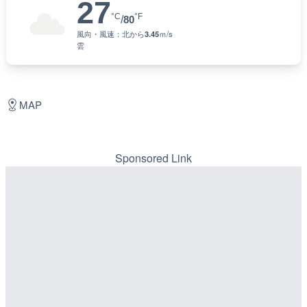
27
°C
°F
/
80
風向・風速：
北
から
3.45
ｍ/s
雲
MAP
Sponsored Link