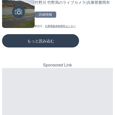
竹野川 竹野局のライブカメラ|兵庫県豊岡市
国道406号 菅平のライブ
松江自動車道 三次東JCT
のライブカメラ|広島県三
詳細情報
詳細情報
詳細情報
配信元：
兵庫県阪神南県民センター
配信元：
配信元：
長野県庁
国土交通省 三次河川国道事務所
もっと読み込む
Sponsored Link