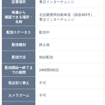
設置場所
養父インターチェンジ
映像から
北近畿豊岡自動車道（国道483号）、
確認できる場所・
養父インターチェンジ
名称
配信ステータス
配信中
配信種別
静止画
配信方法
独自配信
配信開始〜終了ま
24時間365日
での期間
視点切り替え
不可
カメラズーム
不可