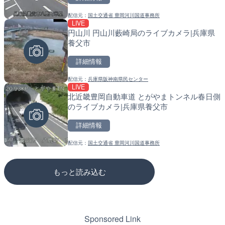
配信元：
国土交通省 豊岡河川国道事務所
配信元：
配信元：
アイ・キャン制作G
東京都品川区南大井ライブカメ
LIVE
LIVE
LIVE停止
円山川 円山川藪崎局のライブカメラ|兵庫県
TBSより羽田空港第1ター
道の駅さがのせきのライブ
養父市
メラ|東京都大田区
市
詳細情報
詳細情報
詳細情報
配信元：
兵庫県阪神南県民センター
配信元：
配信元：
TBS NEWS DIG Powered by J
道の駅さがのせきPPカム
LIVE
LIVE
LIVE
北近畿豊岡自動車道 とがやまトンネル春日側
知内川 上開田橋のライブカ
松江自動車道 三次東JCT
のライブカメラ|兵庫県養父市
市
のライブカメラ|広島県三
詳細情報
詳細情報
詳細情報
配信元：
国土交通省 豊岡河川国道事務所
配信元：
配信元：
高島市役所 政策部 危機管理局
国土交通省 三次河川国道事務所
もっと読み込む
Sponsored Link