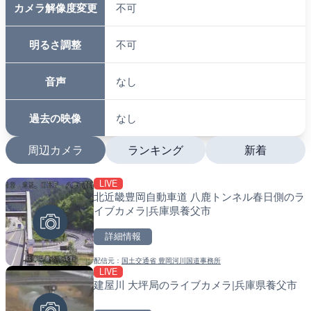
カメラ解像度変更
不可
明るさ調整
不可
音声
なし
過去の映像
なし
周辺カメラ
ランキング
新着
LIVE
LIVE
LIVE
北近畿豊岡自動車道 八鹿トンネル春日側のラ
日本全国・緊急地震速報の
南出川水門付近のライブカ
イブカメラ|兵庫県養父市
町
詳細情報
詳細情報
詳細情報
配信元：
国土交通省 豊岡河川国道事務所
配信元：
配信元：
株式会社ティーファイブプロジ
日高町役場
LIVE
LIVE
LIVE
建屋川 大坪局のライブカメラ|兵庫県養父市
羽田空港第2旅客ターミナ
比井川水門付近から比井崎
メラ|東京都大田区
ラ|和歌山県日高町