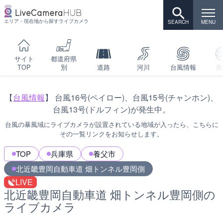
エリア・現在地から探すライブカメラ
サイト
都道府県
TOP
別
道路
河川
台風情報
海
【
台風情報
】 台風16号(ペイロー)、台風15号(チャンホン)、
台風13号(ドルフィン)が発生中。
台風の暴風域にライブカメラが設置されている地域が入ったら、こちらに
その一覧リンクをお知らせします。
TOP
兵庫県
養父市
北近畿豊岡自動車道 畑トンネル豊岡側
LIVE
北近畿豊岡自動車道 畑トンネル豊岡側の
ライブカメラ