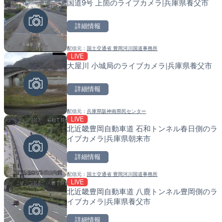
国道9号 上箇のライブカメラ|兵庫県養父市
水晶浜海水浴場のライブカ
導目木川 花立砂防堰堤下流
福岡県朝倉市
詳細情報
詳細情報
詳細情報
配信元：
国土交通省 豊岡河川国道事務所
配信元：
配信元：
美浜町
福岡県庁県土整備部河川課
LIVE
LIVE
LIVE
大屋川 小城局のライブカメラ|兵庫県養父市
知床峠展望台・国道334号
常呂川 鹿ノ子ダムのライブ
ラ|北海道羅臼町
戸町
詳細情報
詳細情報
詳細情報
配信元：
兵庫県阪神南県民センター
配信元：
配信元：
一般国道334号斜里～ウトロ間
国土交通省 北海道開発局
LIVE
LIVE
LIVE
北近畿豊岡自動車道 石和トンネル春日側のラ
ごろごろ茶屋のライブカメ
天塩川 岩尾内ダムのライブ
イブカメラ|兵庫県朝来市
別市
詳細情報
詳細情報
詳細情報
配信元：
国土交通省 豊岡河川国道事務所
配信元：
配信元：
天川村役場
国土交通省 北海道開発局
LIVE
LIVE
LIVE
北近畿豊岡自動車道 八鹿トンネル豊岡側のラ
錦川 錦帯橋(錦帯橋のう飼
東京都品川区南大井のライ
イブカメラ|兵庫県養父市
メラ|山口県岩国市
川区
詳細情報
詳細情報
詳細情報