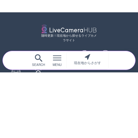
随時更新！現在地から探せるライブカメ
ラサイト
現在地からさがす
サイトTOP
都道府県別
道路
河川
台風情報
海外
カメラ登録
初めての方へ
運営者情報
プライバシーポリシー