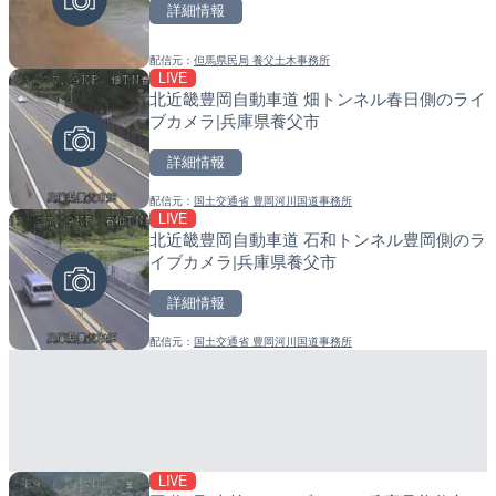
詳細情報
詳細情報
詳細情報
配信元：
但馬県民局 養父土木事務所
配信元：
配信元：
日本テレビ
日高町役場
LIVE
LIVE
LIVE
北近畿豊岡自動車道 畑トンネル春日側のライ
淡路島モンキーセンターの
小浦川水門付近から小浦海
ブカメラ|兵庫県養父市
県洲本市
メラ|和歌山県日高町
詳細情報
詳細情報
詳細情報
配信元：
国土交通省 豊岡河川国道事務所
配信元：
配信元：
淡路ザル
日高町役場
LIVE
LIVE
LIVE
北近畿豊岡自動車道 石和トンネル豊岡側のラ
Impaxビル付近から歌舞
産湯川水門付近のライブカ
イブカメラ|兵庫県養父市
カメラ|東京都新宿区
町
詳細情報
詳細情報
詳細情報
配信元：
国土交通省 豊岡河川国道事務所
配信元：
配信元：
歌舞伎町ゴジラ前ライブ
日高町役場
LIVE
LIVE終了
LIVE