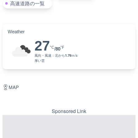
高速道路の一覧
Weather
27
°C
°F
/
80
風向・風速：
北
から
1.76
ｍ/s
厚い雲
MAP
Sponsored Link