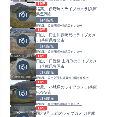
LIVE
LIVE
LIVE
稲葉川 伊府局のライブカメラ|兵庫
ごろごろ茶屋のライブカメラ|
常呂川 鹿ノ子ダムのライブカメ
県豊岡市
県天川村
北海道置戸町
詳細情報
詳細情報
詳細情報
配信元：
兵庫県阪神南県民センター
配信元：
配信元：
天川村役場
国土交通省 北海道開発局
LIVE
LIVE
LIVE
円山川 円山川藪崎局のライブカメ
淡路島モンキーセンターのラ
天塩川 岩尾内ダムのライブカメ
ラ|兵庫県養父市
メラ|兵庫県洲本市
北海道士別市
詳細情報
詳細情報
詳細情報
配信元：
兵庫県阪神南県民センター
配信元：
配信元：
淡路ザル
国土交通省 北海道開発局
LIVE
LIVE終了
LIVE
円山川 日置橋 上流側のライブカメ
熊谷花火大会のライブカメラ|
東京都品川区南大井のライブ
ラ|兵庫県豊岡市
県熊谷市
ラ|東京都品川区
詳細情報
詳細情報
詳細情報
配信元：
国土交通省 豊岡河川国道事務所
配信元：
配信元：
J:COMチャンネル・J:COMテレ
東京都品川区南大井ライブカメ
LIVE
LIVE
LIVE停止
大屋川 小城局のライブカメラ|兵庫
錦川 錦帯橋(錦帯橋のう飼乗り
道の駅さがのせきのライブカメ
県養父市
ライブカメラ|山口県岩国市
大分県大分市
詳細情報
詳細情報
詳細情報
配信元：
兵庫県阪神南県民センター
配信元：
配信元：
アイ・キャン制作G
道の駅さがのせきPPカム
LIVE
LIVE
LIVE
国道9号 上箇のライブカメラ|兵庫
長良川 金華橋北交差点のライ
松江自動車道 三次東JCT・イ