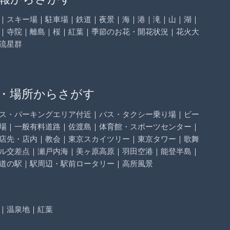
｜
スキー場
｜
駐車場
｜
鉄道
｜
夜景
｜
海
｜
港
｜
滝
｜
山
｜
湖
｜
｜
寺院
｜
離島
｜
桜
｜
紅葉
｜
季節のお花・開花状況
｜
花火大
流星群
・場所からさがす
ス・パーキングエリア付近
｜
バス・タクシー乗り場
｜
ビー
場
｜
一般有料道路
｜
佐渡島
｜
体育館・スポーツセンター
｜
店先・店内
｜
教会
｜
東京スカイツリー
｜
東京タワー
｜
歌舞
ル交差点
｜
瀬戸内海
｜
美ヶ原高原
｜
羽田空港
｜
能登半島
｜
道の駅
｜
駅周辺・駅前ロータリー
｜
高所風景
｜
温泉地
｜
紅葉