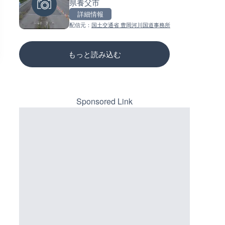
県養父市
メラ|岐阜県岐阜市
ーチェンジのライブカメラ|広
三次市
詳細情報
詳細情報
詳細情報
配信元：
国土交通省 豊岡河川国道事務所
配信元：
配信元：
シーシーエヌ
国土交通省 三次河川国道事務所
もっと読み込む
Sponsored Link