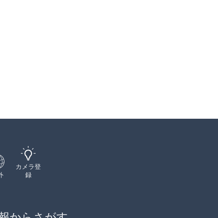
カメラ登
外
録
報からさがす