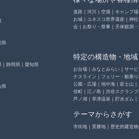
道路
｜
河川
｜
空港
｜
キャンプ場
お城
｜
ユネスコ世界遺産
｜
神社
県
会
｜
お祭り・祭事
｜
天体観測・
川県
特定の構造物・地域
県
｜
静岡県
｜
愛知県
お台場
｜
みなとみらい
｜
サービ
ナスライン
｜
フェリー・船乗り
公園・広場
｜
地中海
｜
富士山
｜
山県
伎町
｜
江ノ島
｜
渋谷スクランブ
芦ノ湖
｜
草津温泉
｜
貯水ダム
｜
テーマからさがす
市街地
｜
景勝地
｜
歴史的建造物