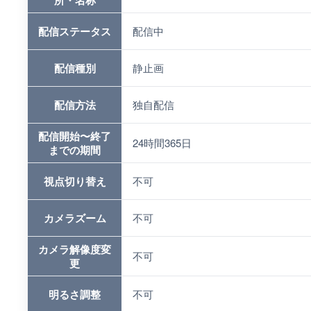
所・名称
配信ステータス
配信中
配信種別
静止画
配信方法
独自配信
配信開始〜終了
24時間365日
までの期間
視点切り替え
不可
カメラズーム
不可
カメラ解像度変
不可
更
明るさ調整
不可