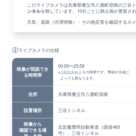
このライブカメラは兵庫県養父市八鹿町宿南の三谷
ンネル
を映しています。10分ごとに静止画が更新さ
天気・道路（渋滞情報）・その他災害を確認するカ
ライブカメラの仕様
00:00〜23:59
映像が視認でき
※
上記はおおよその時間です。季節や天候に
る時間帯
よっても異なります。
住所
兵庫県養父市八鹿町宿南
設置場所
三谷トンネル
映像から
北近畿豊岡自動車道（国道483
確認できる場
号）、三谷トンネル