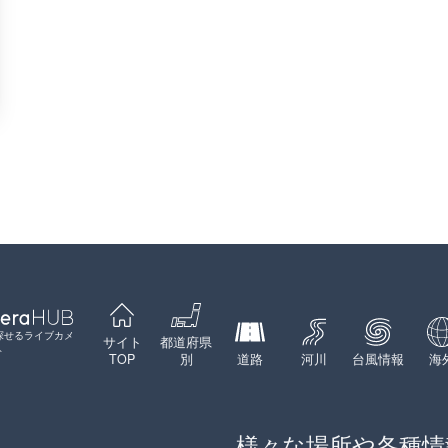
探せるライブカメ
サイト
都道府県
ト
TOP
別
道路
河川
台風情報
海
様々な場所や各種情