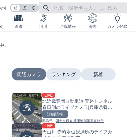
がす
別
道路
河川
台風情報
海外
カメラ登録
生中。
周辺カメラ
ランキング
新着
LIVE
LIVE
LIVE
北近畿豊岡自動車道 青谿トンネル
日本全国・緊急地震速報のラ
南出川水門付近のライブカメラ
春日側のライブカメラ|兵庫県養父
カメラ
歌山県日高町
市
詳細情報
詳細情報
詳細情報
配信元：
国土交通省 豊岡河川国道事務所
配信元：
配信元：
株式会社ティーファイブプロジ
日高町役場
LIVE
LIVE
LIVE
円山川 赤崎水位観測所のライブカ
羽田空港第2旅客ターミナルか
比井川水門付近から比井崎海