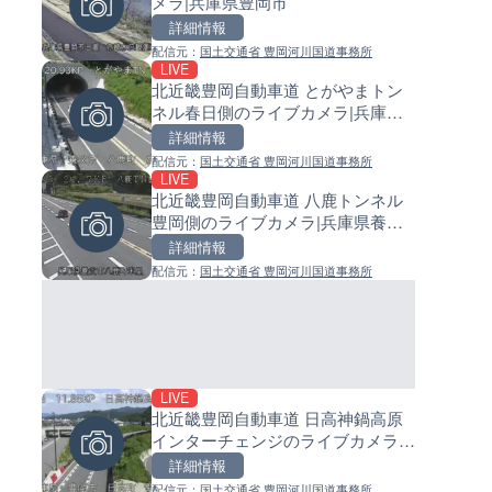
メラ|兵庫県豊岡市
ライブカメラ|東京都大田区
イブカメラ|和歌山県日高町
詳細情報
詳細情報
詳細情報
配信元：
国土交通省 豊岡河川国道事務所
配信元：
配信元：
日本テレビ
日高町役場
LIVE
LIVE
LIVE
北近畿豊岡自動車道 とがやまトン
Impaxビル付近から歌舞伎町
小浦川水門付近から小浦海水
ネル春日側のライブカメラ|兵庫県
のライブカメラ|東京都新宿区
ライブカメラ|和歌山県日高町
養父市
詳細情報
詳細情報
詳細情報
配信元：
国土交通省 豊岡河川国道事務所
配信元：
配信元：
歌舞伎町ゴジラ前ライブ
日高町役場
LIVE
LIVE終了
LIVE
北近畿豊岡自動車道 八鹿トンネル
ぎふ長良川花火大会のライブ
産湯川水門付近のライブカメラ
豊岡側のライブカメラ|兵庫県養父
ラ|岐阜県岐阜市
歌山県日高町
市
詳細情報
詳細情報
詳細情報
配信元：
国土交通省 豊岡河川国道事務所
配信元：
配信元：
Japan Explorers
日高町役場
LIVE
LIVE
LIVE
北近畿豊岡自動車道 日高神鍋高原
国道406号 菅平のライブカメラ
導目木川 花立砂防堰堤下流の
インターチェンジのライブカメラ|
野県上田市
ブカメラ|福岡県朝倉市
兵庫県豊岡市
詳細情報
詳細情報
詳細情報
配信元：
国土交通省 豊岡河川国道事務所
配信元：
配信元：
長野県庁
福岡県庁県土整備部河川課