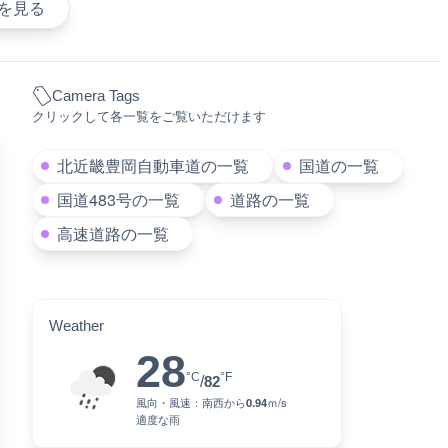
を見る
Camera Tags
クリックして各一覧をご覧いただけます
北近畿豊岡自動車道の一覧
国道の一覧
国道483号の一覧
道路の一覧
高速道路の一覧
Weather
28
°C
°F
/
82
風向・風速：
南西
から
0.94
ｍ/s
適度な雨