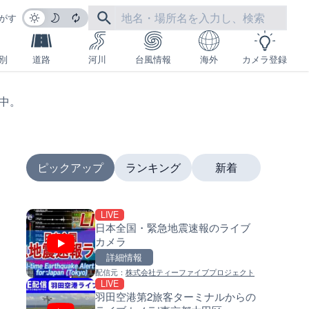
がす
別
道路
河川
台風情報
海外
カメラ登録
生中。
ピックアップ
ランキング
新着
LIVE
LIVE
LIVE
日本全国・緊急地震速報のライブ
沖永良部島海岸のライブカメラ
南出川水門付近のライブカメラ
カメラ
児島県和泊町
歌山県日高町
詳細情報
詳細情報
詳細情報
配信元：
株式会社ティーファイブプロジェクト
配信元：
配信元：
和泊町
日高町役場
LIVE
LIVE
LIVE
羽田空港第2旅客ターミナルからの
徳之島町亀津のライブカメラ|
比井川水門付近から比井崎海