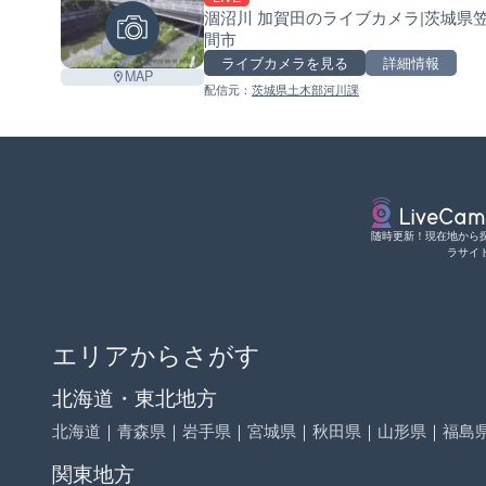
涸沼川 加賀田のライブカメラ|茨城県
間市
ライブカメラを見る
詳細情報
MAP
配信元：
茨城県土木部河川課
随時更新！現在地から
ラサイ
エリアからさがす
北海道・東北地方
北海道
｜
青森県
｜
岩手県
｜
宮城県
｜
秋田県
｜
山形県
｜
福島
関東地方