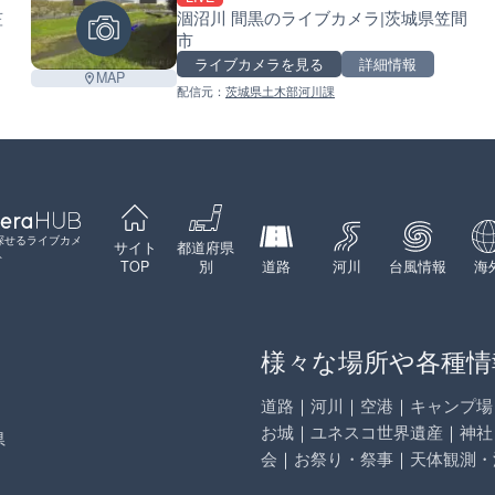
笠
涸沼川 間黒のライブカメラ|茨城県笠間
市
ライブカメラを見る
詳細情報
MAP
配信元：
茨城県土木部河川課
Leaflet
|
©
GoogleMap
contributors
探せるライブカメ
サイト
都道府県
ト
TOP
別
道路
河川
台風情報
海
様々な場所や各種情
道路
｜
河川
｜
空港
｜
キャンプ場
お城
｜
ユネスコ世界遺産
｜
神社
県
会
｜
お祭り・祭事
｜
天体観測・