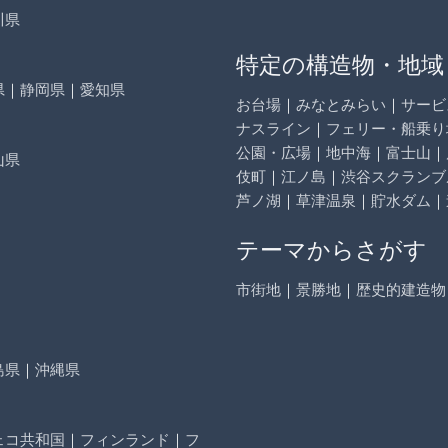
川県
特定の構造物・地域
県
｜
静岡県
｜
愛知県
お台場
｜
みなとみらい
｜
サービ
ナスライン
｜
フェリー・船乗り
公園・広場
｜
地中海
｜
富士山
｜
山県
伎町
｜
江ノ島
｜
渋谷スクランブ
芦ノ湖
｜
草津温泉
｜
貯水ダム
｜
テーマからさがす
市街地
｜
景勝地
｜
歴史的建造物
島県
｜
沖縄県
ェコ共和国
｜
フィンランド
｜
フ