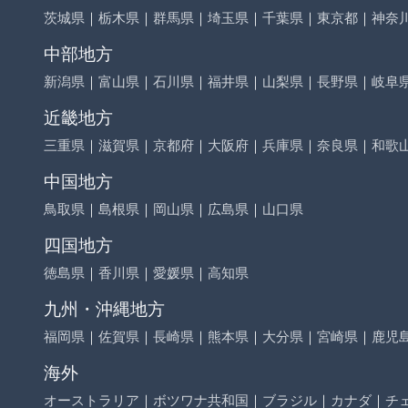
茨城県
｜
栃木県
｜
群馬県
｜
埼玉県
｜
千葉県
｜
東京都
｜
神奈
中部地方
新潟県
｜
富山県
｜
石川県
｜
福井県
｜
山梨県
｜
長野県
｜
岐阜
近畿地方
三重県
｜
滋賀県
｜
京都府
｜
大阪府
｜
兵庫県
｜
奈良県
｜
和歌
中国地方
鳥取県
｜
島根県
｜
岡山県
｜
広島県
｜
山口県
四国地方
徳島県
｜
香川県
｜
愛媛県
｜
高知県
九州・沖縄地方
福岡県
｜
佐賀県
｜
長崎県
｜
熊本県
｜
大分県
｜
宮崎県
｜
鹿児
海外
オーストラリア
｜
ボツワナ共和国
｜
ブラジル
｜
カナダ
｜
チ