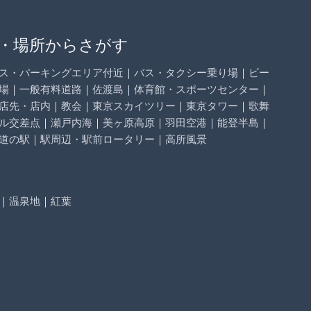
・場所からさがす
ス・パーキングエリア付近
｜
バス・タクシー乗り場
｜
ビー
場
｜
一般有料道路
｜
佐渡島
｜
体育館・スポーツセンター
｜
店先・店内
｜
教会
｜
東京スカイツリー
｜
東京タワー
｜
歌舞
ル交差点
｜
瀬戸内海
｜
美ヶ原高原
｜
羽田空港
｜
能登半島
｜
道の駅
｜
駅周辺・駅前ロータリー
｜
高所風景
｜
温泉地
｜
紅葉