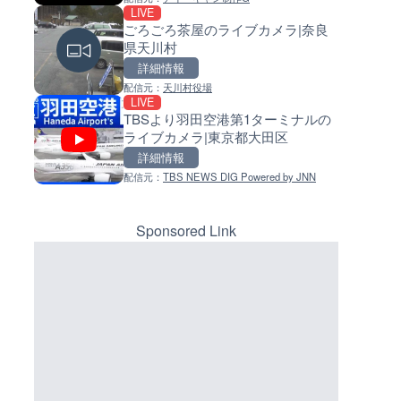
LIVE
LIVE
LIVE
ごろごろ茶屋のライブカメラ|奈良
日本全国・緊急地震速報のラ
常呂川 鹿ノ子ダムのライブカメ
県天川村
カメラ
北海道置戸町
詳細情報
詳細情報
詳細情報
マーカーをクリックするとラ
イブカメラの詳細が表示されま
配信元：
天川村役場
配信元：
配信元：
株式会社ティーファイブプロジ
国土交通省 北海道開発局
LIVE
LIVE
LIVE
す。
TBSより羽田空港第1ターミナルの
RBCより那覇空港のライブカメ
天塩川 岩尾内ダムのライブカメ
ライブカメラ|東京都大田区
沖縄県那覇市
北海道士別市
詳細情報
詳細情報
詳細情報
配信元：
TBS NEWS DIG Powered by JNN
配信元：
配信元：
【琉球放送】RBC NEWS
国土交通省 北海道開発局
LIVE
LIVE
沖永良部島(知名町内)のライブ
東京都品川区南大井のライブ
ラ|鹿児島県知名町
ラ|東京都品川区
Sponsored Link
詳細情報
詳細情報
配信元：
配信元：
知名町
東京都品川区南大井ライブカメ
LIVE
LIVE停止
ごろごろ茶屋のライブカメラ|
道の駅さがのせきのライブカメ
県天川村
大分県大分市
詳細情報
詳細情報
配信元：
道の駅さがのせきPPカム
配信元：
天川村役場
LIVE
LIVE
松江自動車道 三次東JCT・イ
喜界島の町内ライブカメラ|鹿