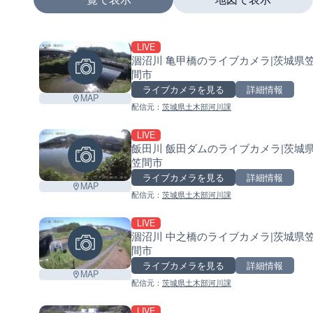
LIVE
+
涸沼川 亀甲橋のライブカメラ|茨城県
間市
−
ライブカメラを見る
詳細情報
MAP
配信元：
茨城県土木部河川課
LIVE
飯田川 飯田ダムのライブカメラ|茨城
笠間市
ライブカメラを見る
詳細情報
MAP
配信元：
茨城県土木部河川課
LIVE
涸沼川 中之橋のライブカメラ|茨城県
間市
ライブカメラを見る
詳細情報
MAP
配信元：
茨城県土木部河川課
LIVE