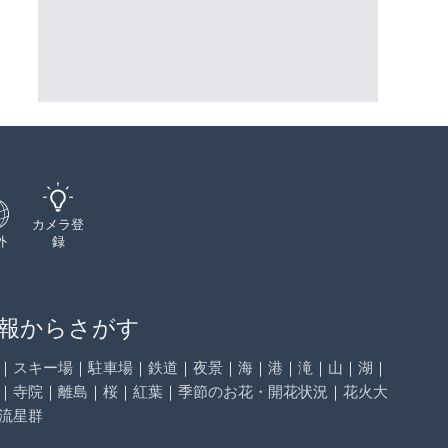
ーチェンジのライブカメラ|広
県喜界町
三次市
詳細情報
詳細情報
配信元：
国土交通省 三次河川国道事務所
配信元：
喜界町
カメラ登
外
録
報からさがす
｜
スキー場
｜
駐車場
｜
鉄道
｜
夜景
｜
海
｜
港
｜
滝
｜
山
｜
湖
｜
｜
寺院
｜
離島
｜
桜
｜
紅葉
｜
季節のお花・開花状況
｜
花火大
流星群