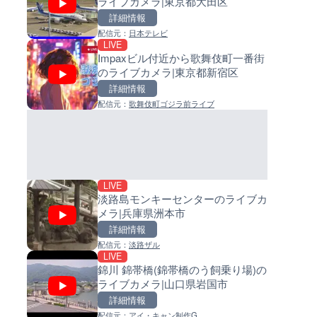
ライブカメラ|東京都大田区
島県徳之島町
イブカメラ|和歌山県日高町
詳細情報
詳細情報
詳細情報
配信元：
日本テレビ
配信元：
配信元：
Tokki Works
日高町役場
LIVE
LIVE停止
LIVE
Impaxビル付近から歌舞伎町一番街
内海海水浴場のライブカメラ|
小浦川水門付近から小浦海水
のライブカメラ|東京都新宿区
県南知多町
ライブカメラ|和歌山県日高町
詳細情報
詳細情報
詳細情報
配信元：
歌舞伎町ゴジラ前ライブ
配信元：
配信元：
南知多町観光協会
日高町役場
LIVE
LIVE
羽田空港第2旅客ターミナルか
産湯川水門付近のライブカメラ
ライブカメラ|東京都大田区
歌山県日高町
詳細情報
詳細情報
配信元：
配信元：
日本テレビ
日高町役場
LIVE
淡路島モンキーセンターのライブカ
メラ|兵庫県洲本市
詳細情報
配信元：
淡路ザル
LIVE
LIVE
LIVE
錦川 錦帯橋(錦帯橋のう飼乗り場)の
手結港(YASU海の駅クラブ)の
導目木川 花立砂防堰堤下流の
ライブカメラ|山口県岩国市
ブカメラ|高知県香南市
ブカメラ|福岡県朝倉市
詳細情報
詳細情報
詳細情報
配信元：
アイ・キャン制作G
配信元：
配信元：
YASU海の駅CLUB
福岡県庁県土整備部河川課