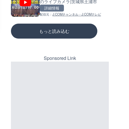
のライブカメラ|茨城県土浦市
県天川村
ーチェンジのライブカメラ|広
三次市
詳細情報
詳細情報
詳細情報
配信元：
J:COMチャンネル・J:COMテレビ
配信元：
配信元：
天川村役場
国土交通省 三次河川国道事務所
もっと読み込む
Sponsored Link