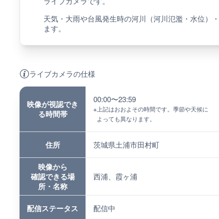
ライブカメラです。
天気・大雨や台風発生時の河川（河川氾濫・水位）
ます。
ライブカメラの仕様
00:00〜23:59
映像が視認でき
※
上記はおおよその時間です。季節や天候に
る時間帯
よっても異なります。
住所
茨城県土浦市田村町
映像から
確認できる場
西浦、霞ヶ浦
所・名称
配信ステータス
配信中