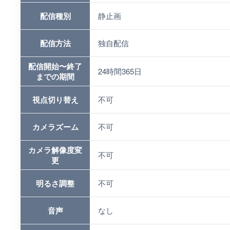
配信種別
静止画
配信方法
独自配信
配信開始〜終了
24時間365日
までの期間
視点切り替え
不可
カメラズーム
不可
カメラ解像度変
不可
更
明るさ調整
不可
音声
なし