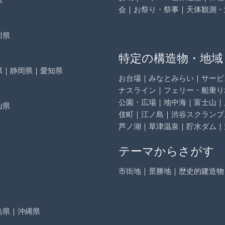
会
｜
お祭り・祭事
｜
天体観測・
川県
特定の構造物・地域
県
｜
静岡県
｜
愛知県
お台場
｜
みなとみらい
｜
サービ
ナスライン
｜
フェリー・船乗り
公園・広場
｜
地中海
｜
富士山
｜
山県
伎町
｜
江ノ島
｜
渋谷スクランブ
芦ノ湖
｜
草津温泉
｜
貯水ダム
｜
テーマからさがす
市街地
｜
景勝地
｜
歴史的建造物
島県
｜
沖縄県