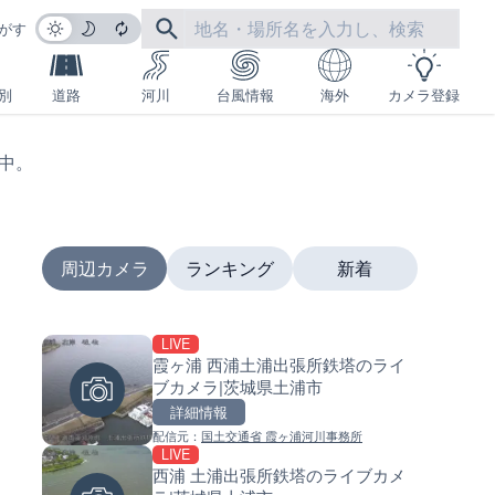
がす
別
道路
河川
台風情報
海外
カメラ登録
生中。
周辺カメラ
ランキング
新着
LIVE
LIVE
LIVE
霞ヶ浦 西浦土浦出張所鉄塔のライ
沖永良部島海岸のライブカメラ
南出川水門付近のライブカメラ
ブカメラ|茨城県土浦市
児島県和泊町
歌山県日高町
詳細情報
詳細情報
詳細情報
配信元：
国土交通省 霞ヶ浦河川事務所
配信元：
配信元：
和泊町
日高町役場
LIVE
LIVE
LIVE
西浦 土浦出張所鉄塔のライブカメ
徳之島町亀津のライブカメラ|
比井川水門付近から比井崎海