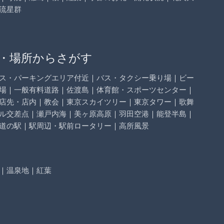
流星群
・場所からさがす
ス・パーキングエリア付近
｜
バス・タクシー乗り場
｜
ビー
場
｜
一般有料道路
｜
佐渡島
｜
体育館・スポーツセンター
｜
店先・店内
｜
教会
｜
東京スカイツリー
｜
東京タワー
｜
歌舞
ル交差点
｜
瀬戸内海
｜
美ヶ原高原
｜
羽田空港
｜
能登半島
｜
道の駅
｜
駅周辺・駅前ロータリー
｜
高所風景
｜
温泉地
｜
紅葉