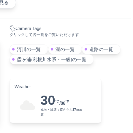
見る
Camera Tags
クリックして各一覧をご覧いただけます
河川の一覧
湖の一覧
道路の一覧
霞ヶ浦(利根川水系・一級)の一覧
Weather
30
°C
°F
/
86
風向・風速：
南
から
4.37
ｍ/s
雲