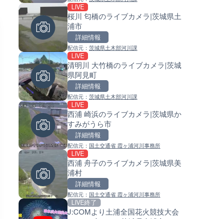
LIVE
LIVE
LIVE
桜川 匂橋のライブカメラ|茨城県土
手結港(YASU海の駅クラブ)の
常呂川 鹿ノ子ダムのライブカメ
浦市
ブカメラ|高知県香南市
北海道置戸町
詳細情報
詳細情報
詳細情報
配信元：
茨城県土木部河川課
配信元：
配信元：
YASU海の駅CLUB
国土交通省 北海道開発局
LIVE
LIVE
LIVE
清明川 大竹橋のライブカメラ|茨城
RBCより那覇空港のライブカメ
天塩川 岩尾内ダムのライブカメ
県阿見町
沖縄県那覇市
北海道士別市
詳細情報
詳細情報
詳細情報
配信元：
茨城県土木部河川課
配信元：
配信元：
【琉球放送】RBC NEWS
国土交通省 北海道開発局
LIVE
LIVE
LIVE
西浦 崎浜のライブカメラ|茨城県か
知内川 上開田橋のライブカメラ
東京都品川区南大井のライブ
すみがうら市
賀県高島市
ラ|東京都品川区
詳細情報
詳細情報
詳細情報
配信元：
国土交通省 霞ヶ浦河川事務所
配信元：
配信元：
高島市役所 政策部 危機管理局
東京都品川区南大井ライブカメ
LIVE
LIVE
LIVE停止
西浦 舟子のライブカメラ|茨城県美
Impaxビル付近から歌舞伎町
道の駅さがのせきのライブカメ
浦村
のライブカメラ|東京都新宿区
大分県大分市
詳細情報
詳細情報
詳細情報
配信元：
国土交通省 霞ヶ浦河川事務所
配信元：
配信元：
歌舞伎町ゴジラ前ライブ
道の駅さがのせきPPカム
LIVE終了
LIVE
LIVE
J:COMより土浦全国花火競技大会
ごろごろ茶屋のライブカメラ|
松江自動車道 三次東JCT・イ