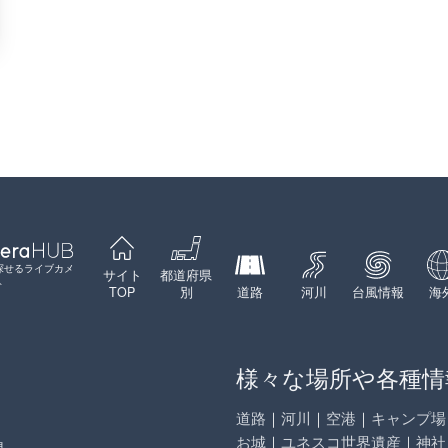
探せるライブカメ
サイト
都道府県
ト
TOP
別
道路
河川
台風情報
海
様々な場所や各種情
道路
｜
河川
｜
空港
｜
キャンプ場
お城
｜
ユネスコ世界遺産
｜
神社
県