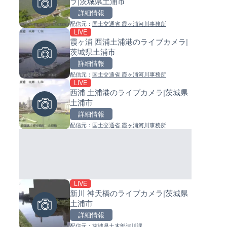
ラ|茨城県土浦市
島県徳之島町
イブカメラ|和歌山県日高町
詳細情報
詳細情報
詳細情報
配信元：
国土交通省 霞ヶ浦河川事務所
配信元：
配信元：
Tokki Works
日高町役場
LIVE
LIVE
LIVE
霞ヶ浦 西浦土浦港のライブカメラ|
羽田空港第2旅客ターミナルか
小浦川水門付近から小浦海水
茨城県土浦市
ライブカメラ|東京都大田区
ライブカメラ|和歌山県日高町
詳細情報
詳細情報
詳細情報
配信元：
国土交通省 霞ヶ浦河川事務所
配信元：
配信元：
日本テレビ
日高町役場
LIVE
LIVE
LIVE
西浦 土浦港のライブカメラ|茨城県
日本全国・緊急地震速報のラ
産湯川水門付近のライブカメラ
土浦市
カメラ
歌山県日高町
詳細情報
詳細情報
詳細情報
配信元：
国土交通省 霞ヶ浦河川事務所
配信元：
配信元：
株式会社ティーファイブプロジ
日高町役場
LIVE
LIVE停止
LIVE
新川 神天橋のライブカメラ|茨城県
内海海水浴場のライブカメラ|
導目木川 花立砂防堰堤下流の
土浦市
県南知多町
ブカメラ|福岡県朝倉市
詳細情報
詳細情報
詳細情報
配信元：
茨城県土木部河川課
配信元：
配信元：
南知多町観光協会
福岡県庁県土整備部河川課