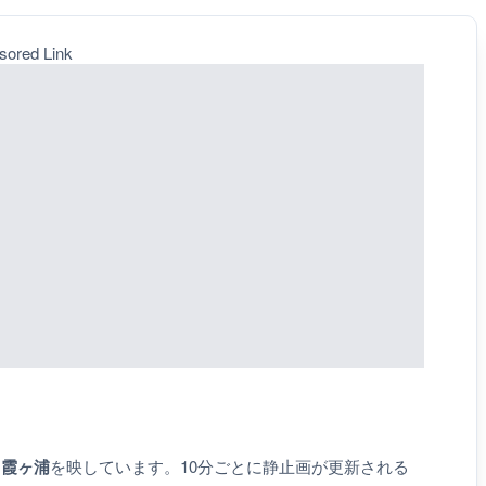
sored Link
、霞ヶ浦
を映しています。10分ごとに静止画が更新される