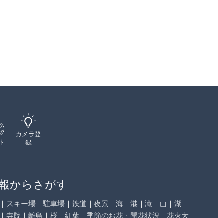
カメラ登
外
録
報からさがす
｜
スキー場
｜
駐車場
｜
鉄道
｜
夜景
｜
海
｜
港
｜
滝
｜
山
｜
湖
｜
｜
寺院
｜
離島
｜
桜
｜
紅葉
｜
季節のお花・開花状況
｜
花火大