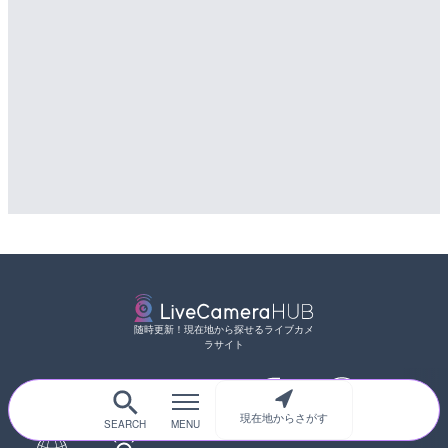
随時更新！現在地から探せるライブカメ
ラサイト
現在地からさがす
サイトTOP
都道府県別
道路
河川
台風情報