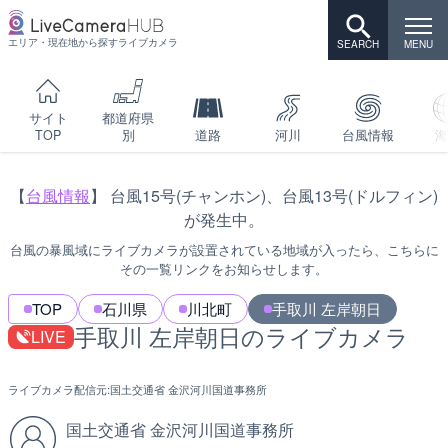
エリア・現在地から探すライブカメラ
サイト
都道府県
TOP
別
道路
河川
台風情報
海
【
台風情報
】 台風15号(チャンホン)、台風13号(ドルフィン)
が発生中。
台風の暴風域にライブカメラが設置されている地域が入ったら、こちらに
その一覧リンクをお知らせします。
TOP
石川県
川北町
手取川 左岸朝日
手取川 左岸朝日のライブカメラ
LIVE
ライブカメラ配信元:
国土交通省 金沢河川国道事務所
国土交通省 金沢河川国道事務所