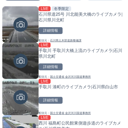
LIVE
冬季限定
LIVE
LIVE
石川県道25号 川北能美大橋のライブカメラ|
国道1号 国府津海岸のライ
南出川水門付近のライブカ
石川県川北町
小田原市
町
詳細情報
詳細情報
詳細情報
配信元：
石川県土木部道路整備課
配信元：
配信元：
神奈川県庁
日高町役場
LIVE
LIVE
LIVE
手取川 手取川大橋上流のライブカメラ|石川
十勝岳 白金模範牧場のライ
比井川水門付近から比井崎
県川北町
美瑛町
ラ|和歌山県日高町
詳細情報
詳細情報
詳細情報
配信元：
国土交通省 金沢河川国道事務所
配信元：
配信元：
気象庁
日高町役場
LIVE
LIVE
LIVE
手取川 湊町のライブカメラ|石川県白山市
羽田空港第2旅客ターミナ
小浦川水門付近から小浦海
メラ|東京都大田区
メラ|和歌山県日高町
詳細情報
詳細情報
詳細情報
配信元：
国土交通省 金沢河川国道事務所
配信元：
配信元：
日本テレビ
日高町役場
LIVE
LIVE
LIVE
西川 福島町公民館東側遊歩道のライブカメ
日本全国・緊急地震速報の
産湯川水門付近のライブカ