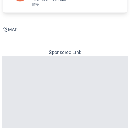
晴天
MAP
Sponsored Link