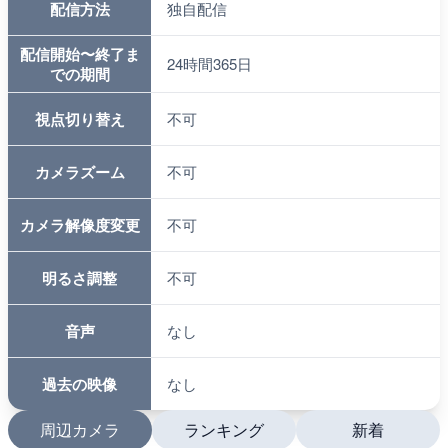
配信方法
独自配信
配信開始〜終了ま
24時間365日
での期間
視点切り替え
不可
カメラズーム
不可
カメラ解像度変更
不可
明るさ調整
不可
音声
なし
過去の映像
なし
周辺カメラ
ランキング
新着