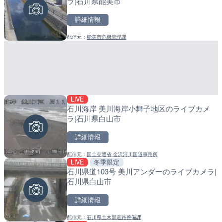
ラ|石川県能美市
町
詳細情報
詳細情報
詳細情報
配信元：
能美市危機管理課
配信元：
配信元：
株式会社ティーファイブプロジ
日高町役場
LIVE
LIVE
LIVE
石川海岸 美川海岸小舞子地区のライブカメ
ごろごろ茶屋のライブカメ
導目木川 花立砂防堰堤下流
ラ|石川県白山市
福岡県朝倉市
詳細情報
詳細情報
詳細情報
配信元：
国土交通省 金沢河川国道事務所
配信元：
配信元：
天川村役場
福岡県庁県土整備部河川課
LIVE
冬季限定
LIVE
LIVE
石川県道103号 美川アンダーのライブカメラ|
手結港(YASU海の駅クラブ
常呂川 鹿ノ子ダムのライブ
石川県白山市
高知県香南市
戸町
詳細情報
詳細情報
詳細情報
配信元：
石川県土木部道路整備課
配信元：
配信元：
YASU海の駅CLUB
国土交通省 北海道開発局