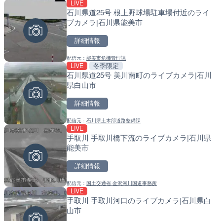
LIVE
LIVE停止
LIVE
石川県道25号 根上野球場駐車場付近のライ
内海海水浴場のライブカメ
天塩川 岩尾内ダムのライブ
ブカメラ|石川県能美市
別市
詳細情報
詳細情報
詳細情報
配信元：
能美市危機管理課
配信元：
配信元：
南知多町観光協会
国土交通省 北海道開発局
LIVE
冬季限定
LIVE
LIVE
石川県道25号 美川南町のライブカメラ|石川
Impaxビル付近から歌舞
東京都品川区南大井のライ
県白山市
カメラ|東京都新宿区
川区
詳細情報
詳細情報
詳細情報
配信元：
石川県土木部道路整備課
配信元：
配信元：
歌舞伎町ゴジラ前ライブ
東京都品川区南大井ライブカメ
LIVE
LIVE
LIVE停止
手取川 手取川橋下流のライブカメラ|石川県
黒潮本陣から太平洋・久礼
道の駅さがのせきのライブ
能美市
高知県中土佐町
市
詳細情報
詳細情報
詳細情報
配信元：
国土交通省 金沢河川国道事務所
配信元：
配信元：
鰹乃國の湯宿 黒潮本陣
道の駅さがのせきPPカム
LIVE
LIVE
LIVE
手取川 手取川河口のライブカメラ|石川県白
名神高速道路 大津サービ
松江自動車道 三次東JCT
山市
ブカメラ|滋賀県大津市
のライブカメラ|広島県三