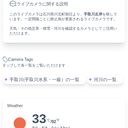
ライブカメラに関する説明
このライブカメラは石川県川北町朝日より、
手取川左岸
を映して
います。一定間隔ごとに静止画が更新されるライブカメラです。
天気・その他災害・積雪・河川を確認するカメラとしてご活用い
ただけます。
Camera Tags
タップして各一覧をご覧いただけます
手取川(手取川水系・一級）の一覧
河川の一覧
Weather
33
°C
°F
/
92
風向・風速：
北
から
3.3
ｍ/s