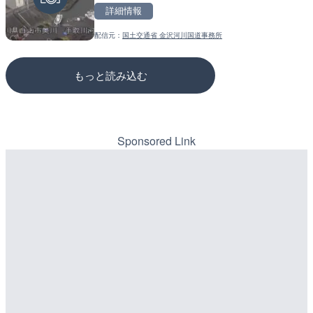
詳細情報
詳細情報
詳細情報
配信元：
国土交通省 金沢河川国道事務所
配信元：
配信元：
NEXCO西日本
国土交通省 三次河川国道事務所
もっと読み込む
Sponsored Link