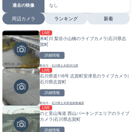
過去の映像
なし
周辺カメラ
ランキング
新着
LIVE
LIVE
LIVE
米町川 梨谷小山橋のライブカメラ|石川県志
日本全国・緊急地震速報の
南出川水門付近のライブカ
賀町
町
詳細情報
詳細情報
詳細情報
配信元：
石川県土木部河川課
配信元：
配信元：
株式会社ティーファイブプロジ
日高町役場
LIVE
LIVE
LIVE
石川県道116号 志賀町安津見のライブカメラ|
羽田空港第2旅客ターミナ
比井川水門付近から比井崎
石川県志賀町
メラ|東京都大田区
ラ|和歌山県日高町
詳細情報
詳細情報
詳細情報
配信元：
石川県土木部道路整備課
配信元：
配信元：
日本テレビ
日高町役場
LIVE
LIVE
LIVE
のと里山海道 西山パーキングエリアのライブ
知床峠展望台・国道334号
小浦川水門付近から小浦海
カメラ|石川県志賀町
ラ|北海道羅臼町
メラ|和歌山県日高町
詳細情報
詳細情報
詳細情報