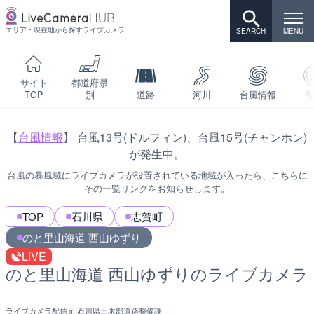
エリア・現在地から探すライブカメラ
サイト
都道府県
TOP
別
道路
河川
台風情報
海
【
台風情報
】 台風13号(ドルフィン)、台風15号(チャンホン)
が発生中。
台風の暴風域にライブカメラが設置されている地域が入ったら、こちらに
その一覧リンクをお知らせします。
TOP
石川県
志賀町
のと里山海道 西山ゆずり
LIVE
のと里山海道 西山ゆずりのライブカメラ
ライブカメラ配信元:
石川県土木部道路整備課