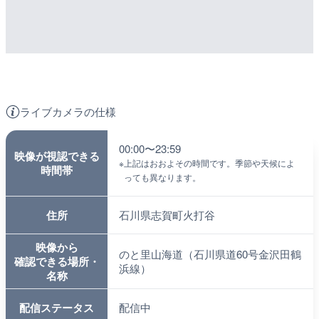
ライブカメラの仕様
00:00〜23:59
映像が視認できる
※
上記はおおよその時間です。季節や天候によ
時間帯
っても異なります。
住所
石川県志賀町火打谷
映像から
のと里山海道（石川県道60号金沢田鶴
確認できる場所・
浜線）
名称
配信ステータス
配信中