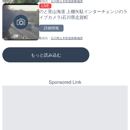
配信元：
石川県土木部道路整備課
配信元：
配信元：
海上保安庁
道の駅さがのせきPPカム
LIVE
LIVE
LIVE
のと里山海道 上棚矢駄インターチェンジのラ
知内川 上開田橋のライブカ
松江自動車道 三次東JCT
イブカメラ|石川県志賀町
市
のライブカメラ|広島県三
詳細情報
詳細情報
詳細情報
配信元：
石川県土木部道路整備課
配信元：
配信元：
高島市役所 政策部 危機管理局
国土交通省 三次河川国道事務所
もっと読み込む
Sponsored Link