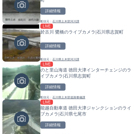
詳細情報
詳細情報
詳細情報
配信元：
石川県土木部河川課
配信元：
配信元：
歌舞伎町ゴジラ前ライブ
国土交通省 北海道開発局
LIVE
LIVE
LIVE
於古川 鷺橋のライブカメラ|石川県志賀町
錦川 錦帯橋(錦帯橋のう飼
天塩川 岩尾内ダムのライブ
メラ|山口県岩国市
別市
詳細情報
詳細情報
詳細情報
配信元：
石川県土木部河川課
配信元：
配信元：
アイ・キャン制作G
国土交通省 北海道開発局
LIVE
LIVE
LIVE
のと里山海道 徳田大津インターチェンジのラ
ごろごろ茶屋のライブカメ
東京都品川区南大井のライ
イブカメラ|石川県志賀町
川区
詳細情報
詳細情報
詳細情報
配信元：
石川県土木部道路整備課
配信元：
配信元：
天川村役場
東京都品川区南大井ライブカメ
LIVE
LIVE
LIVE停止
能越自動車道 徳田大津ジャンクションのライ
塩屋埼灯台から薄磯海水浴
道の駅さがのせきのライブ
ブカメラ|石川県七尾市
福島県いわき市
市
詳細情報
詳細情報
詳細情報