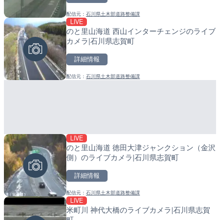
配信元：
石川県土木部道路整備課
配信元：
配信元：
一般国道334号斜里～ウトロ間
日高町役場
LIVE
LIVE終了
LIVE
のと里山海道 西山インターチェンジのライブ
水晶浜海水浴場のライブカ
産湯川水門付近のライブカ
カメラ|石川県志賀町
町
詳細情報
詳細情報
詳細情報
配信元：
石川県土木部道路整備課
配信元：
配信元：
美浜町
日高町役場
LIVE
LIVE
LIVE
のと里山海道 徳田大津ジャンクション（金沢
淡路島モンキーセンターの
導目木川 花立砂防堰堤下流
側）のライブカメラ|石川県志賀町
県洲本市
福岡県朝倉市
詳細情報
詳細情報
詳細情報
配信元：
石川県土木部道路整備課
配信元：
配信元：
淡路ザル
福岡県庁県土整備部河川課
LIVE
LIVE
LIVE
米町川 神代大橋のライブカメラ|石川県志賀
Impaxビル付近から歌舞
常呂川 鹿ノ子ダムのライブ
町
カメラ|東京都新宿区
戸町