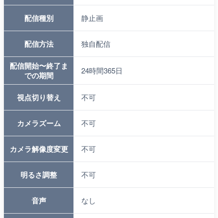
配信種別
静止画
配信方法
独自配信
配信開始〜終了ま
24時間365日
での期間
視点切り替え
不可
カメラズーム
不可
カメラ解像度変更
不可
明るさ調整
不可
音声
なし