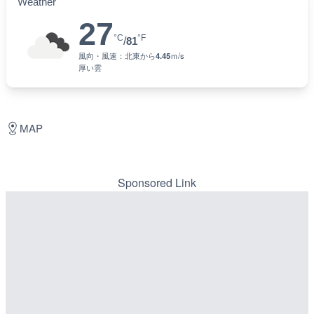
Weather
27
°C
°F
/
81
風向・風速：
北東
から
4.45
ｍ/s
厚い雲
MAP
Sponsored Link