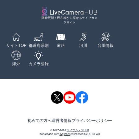
随時更新！現在地から探せるライブカメ
ラサイト
サイトTOP
都道府県別
道路
河川
台風情報
海外
カメラ登録
初めての方へ
運営者情報
プライバシーポリシー
© 2017-2026
ライブカメラHUB
Icons made from
svg icons
is licensed by CC BY 4.0