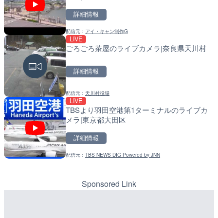
詳細情報
詳細情報
詳細情報
配信元：
アイ・キャン制作G
配信元：
配信元：
株式会社ティーファイブプロジ
福岡県庁県土整備部河川課
LIVE
LIVE
LIVE
ごろごろ茶屋のライブカメラ|奈良県天川村
手結港(YASU海の駅クラブ
常呂川 鹿ノ子ダムのライブ
高知県香南市
戸町
詳細情報
詳細情報
詳細情報
配信元：
天川村役場
配信元：
配信元：
YASU海の駅CLUB
国土交通省 北海道開発局
LIVE
LIVE
LIVE
TBSより羽田空港第1ターミナルのライブカ
沖永良部島(知名町内)のラ
天塩川 岩尾内ダムのライブ
メラ|東京都大田区
県知名町
別市
詳細情報
詳細情報
詳細情報
配信元：
TBS NEWS DIG Powered by JNN
配信元：
配信元：
知名町
国土交通省 北海道開発局
LIVE
LIVE
RBCより那覇空港のライブ
東京都品川区南大井のライ
覇市
川区
Sponsored Link
詳細情報
詳細情報
配信元：
配信元：
【琉球放送】RBC NEWS
東京都品川区南大井ライブカメ