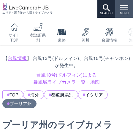
エリア・現在地から探すライブカメラ
サイト
都道府県
TOP
別
道路
河川
台風情報
海
【
台風情報
】 台風13号(ドルフィン)、台風15号(チャンホン)
が発生中。
台風13号(ドルフィン)による
暴風域ライブカメラ一覧・地図
TOP
海外
都道府県別
イタリア
プーリア州
プーリア州のライブカメラ