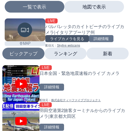
一覧で表示
地図で表示
LIVE
マーカーをタップするとライブカメラの詳細が表示さ
バルバレッタのカイトビーチのライブカ
メラ|イタリアプーリア州
ライブカメラを見る
詳細情報
MAP
配信元：
Skyline webcams
+
ピックアップ
ランキング
新着
−
LIVE
LIVE
LIVE
日本全国・緊急地震速報のライブ カメラ
沖永良部島海岸のライブカ
南出川水門付近のライブカ
町
町
詳細情報
詳細情報
詳細情報
配信元：
株式会社ティーファイブプロジェクト
配信元：
配信元：
和泊町
日高町役場
LIVE
LIVE
LIVE
羽田空港第2旅客ターミナルからのライブカ
徳之島町亀津のライブカメ
比井川水門付近から比井崎
メラ|東京都大田区
町
ラ|和歌山県日高町
詳細情報
詳細情報
詳細情報