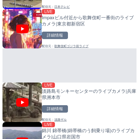
配信元：
日本テレビ
配信元：
配信元：
Tokki Works
日高町役場
LIVE
LIVE停止
LIVE
Impaxビル付近から歌舞伎町一番街のライブ
内海海水浴場のライブカメ
小浦川水門付近から小浦海
カメラ|東京都新宿区
メラ|和歌山県日高町
詳細情報
詳細情報
詳細情報
配信元：
歌舞伎町ゴジラ前ライブ
配信元：
配信元：
南知多町観光協会
日高町役場
LIVE
LIVE
羽田空港第2旅客ターミナ
産湯川水門付近のライブカ
Leaf
メラ|東京都大田区
町
詳細情報
詳細情報
LIVE
配信元：
配信元：
日本テレビ
日高町役場
淡路島モンキーセンターのライブカメラ|兵庫
県洲本市
詳細情報
配信元：
淡路ザル
LIVE
LIVE
LIVE
錦川 錦帯橋(錦帯橋のう飼乗り場)のライブカ
日本全国・緊急地震速報の
導目木川 花立砂防堰堤下流
メラ|山口県岩国市
福岡県朝倉市