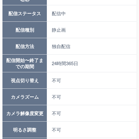
配信ステータス
配信中
配信種別
静止画
配信方法
独自配信
配信開始〜終了ま
24時間365日
での期間
視点切り替え
不可
カメラズーム
不可
カメラ解像度変更
不可
明るさ調整
不可