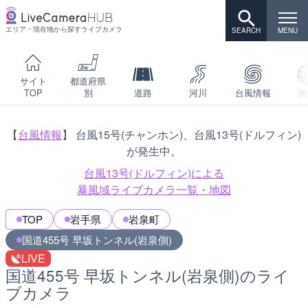
エリア・現在地から探すライブカメラ
サイト
都道府県
TOP
別
道路
河川
台風情報
海
【
台風情報
】 台風15号(チャンホン)、台風13号(ドルフィン)
が発生中。
台風13号(ドルフィン)による
暴風域ライブカメラ一覧・地図
TOP
岩手県
岩泉町
国道455号 早坂トンネル(岩泉側)
LIVE
国道455号 早坂トンネル(岩泉側)のライ
ブカメラ