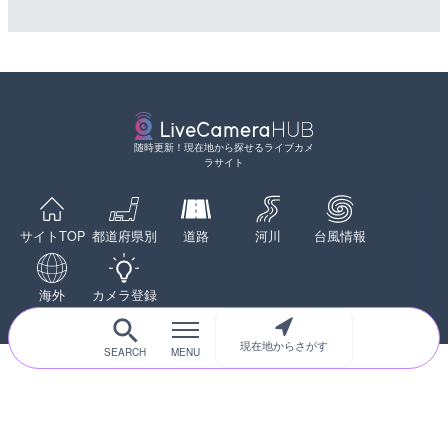
舞鶴若狭自動車道 舞鶴東
詳細情報
ブカメラ|福井県高浜町
配信元：
国土交通省 北海道開発局
詳細情報
LIVE
天塩川 岩尾内ダムのライブ
配信元：
NEXCO西日本
LIVE
別市
宇佐湾 宇佐漁港のライブカ
市
詳細情報
詳細情報
随時更新！現在地から探せるライブカメ
ラサイト
配信元：
国土交通省 北海道開発局
配信元：
高知県土木部河川課
LIVE
LIVE
新東名高速道路 新御殿場
東京都品川区南大井のライ
ライブカメラ|静岡県御殿
川区
サイトTOP
都道府県別
道路
河川
台風情報
詳細情報
詳細情報
配信元：
NEXCO中日本
LIVE
日本全国・緊急地震速報の
配信元：
東京都品川区南大井ライブカメ
海外
カメラ登録
LIVE停止
詳細情報
道の駅さがのせきのライブ
配信元：
株式会社ティーファイブプロジ
市
現在地からさがす
LIVE
詳細情報
森戸川 富士見橋のライブカ
田原市
配信元：
道の駅さがのせきPPカム
LIVE
詳細情報
松江自動車道 三次東JCT
配信元：
神奈川県土整備局 河川下水道
のライブカメラ|広島県三