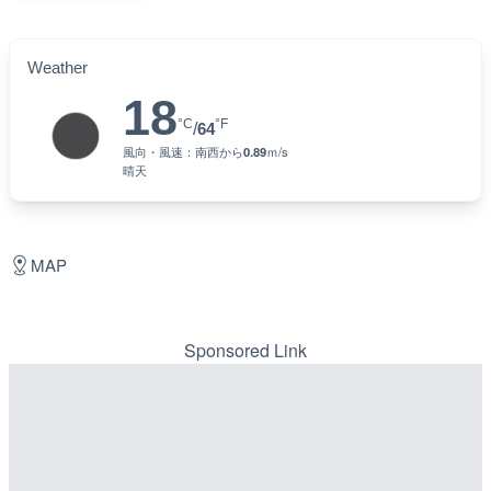
Weather
18
°C
°F
/
64
風向・風速：
南西
から
0.89
ｍ/s
晴天
MAP
Sponsored Link