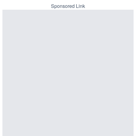
野市
メラ|和歌山県日高町
Sponsored Link
詳細情報
詳細情報
配信元：
配信元：
国土交通省 長野国道事務所
日高町役場
LIVE停止
LIVE
日テレより那覇空港のライ
産湯川水門付近のライブカ
覇市
町
詳細情報
詳細情報
配信元：
配信元：
日本テレビ
日高町役場
LIVE
LIVE
北陸自動車道 金沢森本イ
導目木川 花立砂防堰堤下流
イブカメラ|石川県金沢市
福岡県朝倉市
詳細情報
詳細情報
配信元：
福岡県庁県土整備部河川課
LIVE
常呂川 鹿ノ子ダムのライブ
配信元：
NEXCO西日本
LIVE
戸町