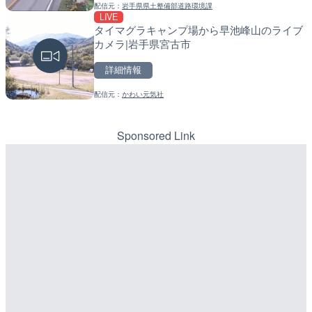
配信元：
岩手県県土整備部道路環境課
配信元：
配信元：
国土交通省 長野国道事務所
日高町役場
LIVE
LIVE
LIVE
タイマグラキャンプ場から早池峰山のライブ
森戸川 富士見橋のライブカ
産湯川水門付近のライブカ
カメラ|岩手県宮古市
田原市
町
詳細情報
詳細情報
詳細情報
配信元：
かわい元気社
配信元：
配信元：
神奈川県土整備局 河川下水道
日高町役場
Sponsored Link
LIVE
LIVE
新東名高速道路 新御殿場
導目木川 花立砂防堰堤下流
ライブカメラ|静岡県御殿
福岡県朝倉市
詳細情報
詳細情報
配信元：
NEXCO中日本
LIVE
のと里山海道 高松サービ
配信元：
福岡県庁県土整備部河川課
LIVE
メラ|石川県かほく市
常呂川 鹿ノ子ダムのライブ
詳細情報
戸町
配信元：
石川県土木部道路整備課