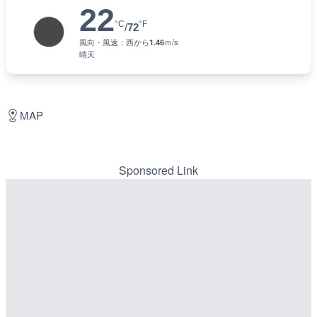
22
°C
°F
/
72
風向・風速：
西
から
1.46
ｍ/s
晴天
MAP
Sponsored Link