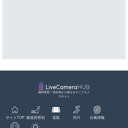
詳細情報
LIVE
国道1号 箱根新道12のラ
配信元：
国土交通省 北海道開発局
LIVE
箱根町
天塩川 岩尾内ダムのライブ
詳細情報
別市
配信元：
国土交通省 横浜国道事務所
LIVE
詳細情報
長野県道404号 飯綱高原
県長野市
配信元：
国土交通省 北海道開発局
詳細情報
LIVE
東京都品川区南大井のライ
配信元：
長野県庁
LIVE
川区
国道29号 戸倉北のライブ
市
詳細情報
詳細情報
配信元：
東京都品川区南大井ライブカメ
配信元：
国土交通省 姫路河川国道事務所
LIVE停止
LIVE
道の駅さがのせきのライブ
羽田空港第2旅客ターミナ
随時更新！現在地から探せるライブカメ
市
メラ|東京都大田区
ラサイト
詳細情報
詳細情報
配信元：
道の駅さがのせきPPカム
配信元：
日本テレビ
LIVE
松江自動車道 三次東JCT
サイトTOP
都道府県別
道路
河川
台風情報
のライブカメラ|広島県三
詳細情報