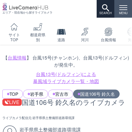
エリア・現在地から探すライブカメラ
サイト
都道府県
TOP
別
道路
河川
台風情報
海
【
台風情報
】 台風15号(チャンホン)、台風13号(ドルフィン)
が発生中。
台風13号(ドルフィン)による
暴風域ライブカメラ一覧・地図
TOP
岩手県
宮古市
国道106号 鈴久名
国道106号 鈴久名のライブカメラ
LIVE
ライブカメラ配信元:
岩手県県土整備部道路環境課
岩手県県土整備部道路環境課