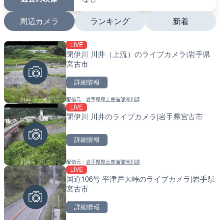
周辺カメラ
ランキング
新着
LIVE
LIVE
LIVE
閉伊川 川井（上流）のライブカメラ|岩手県
国道406号 鬼無里のライ
南出川水門付近のライブカ
宮古市
市
町
詳細情報
詳細情報
詳細情報
配信元：
岩手県県土整備部河川課
配信元：
配信元：
長野県庁
日高町役場
LIVE
LIVE終了
LIVE
閉伊川 川井のライブカメラ|岩手県宮古市
東名高速道路・厚木インタ
比井川水門付近から比井崎
ライブカメラ|神奈川県厚
ラ|和歌山県日高町
詳細情報
詳細情報
詳細情報
配信元：
岩手県県土整備部河川課
配信元：
配信元：
テレビ朝日
日高町役場
LIVE
LIVE
LIVE
国道106号 平津戸大峠のライブカメラ|岩手県
国道18号篠ノ井橋のライブ
小浦川水門付近から小浦海
宮古市
野市
メラ|和歌山県日高町
詳細情報
詳細情報
詳細情報