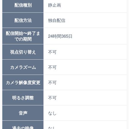
配信種別
静止画
配信方法
独自配信
配信開始〜終了ま
24時間365日
での期間
視点切り替え
不可
カメラズーム
不可
カメラ解像度変更
不可
明るさ調整
不可
音声
なし
過去の映像
なし