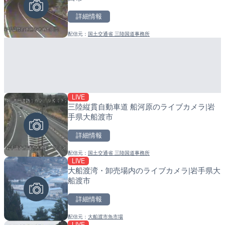
詳細情報
詳細情報
詳細情報
配信元：
国土交通省 三陸国道事務所
配信元：
配信元：
鰹乃國の湯宿 黒潮本陣
日高町役場
LIVE
LIVE
LIVE
三陸縦貫自動車道 船河原のライブカメラ|岩
ごろごろ茶屋のライブカメ
導目木川 花立砂防堰堤下流
手県大船渡市
福岡県朝倉市
詳細情報
詳細情報
詳細情報
配信元：
国土交通省 三陸国道事務所
配信元：
配信元：
天川村役場
福岡県庁県土整備部河川課
LIVE
LIVE
LIVE
大船渡湾・卸売場内のライブカメラ|岩手県大
Impaxビル付近から歌舞
常呂川 鹿ノ子ダムのライブ
船渡市
カメラ|東京都新宿区
戸町
詳細情報
詳細情報
詳細情報
配信元：
大船渡市魚市場
配信元：
配信元：
歌舞伎町ゴジラ前ライブ
国土交通省 北海道開発局
LIVE
LIVE
LIVE