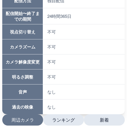
配信方法
独自配信
配信開始〜終了ま
24時間365日
での期間
視点切り替え
不可
カメラズーム
不可
カメラ解像度変更
不可
明るさ調整
不可
音声
なし
過去の映像
なし
周辺カメラ
ランキング
新着