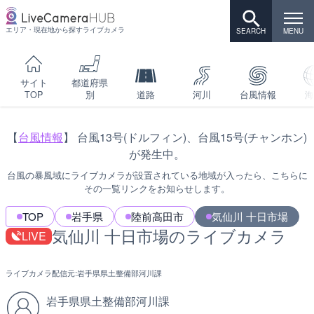
エリア・現在地から探すライブカメラ
サイト
都道府県
TOP
別
道路
河川
台風情報
海
【
台風情報
】 台風13号(ドルフィン)、台風15号(チャンホン)
が発生中。
台風の暴風域にライブカメラが設置されている地域が入ったら、こちらに
その一覧リンクをお知らせします。
TOP
岩手県
陸前高田市
気仙川 十日市場
気仙川 十日市場のライブカメラ
LIVE
ライブカメラ配信元:
岩手県県土整備部河川課
岩手県県土整備部河川課