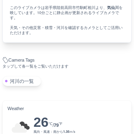
このライブカメラは岩手県陸前高田市竹駒町相川より、
気仙川
を
映しています。10分ごとに静止画が更新されるライブカメラで
す。
天気・その他災害・積雪・河川を確認するカメラとしてご活用い
ただけます。
Camera Tags
タップして各一覧をご覧いただけます
河川の一覧
Weather
26
°C
°F
/
79
風向・風速：
南
から
1.35
ｍ/s