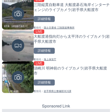
三陸縦貫自動車道 大船渡碁石海岸インターチ
手結港(YASU海の駅クラブ
天塩川 岩尾内ダムのライブ
ェンジのライブカメラ|岩手県大船渡市
高知県香南市
別市
詳細情報
詳細情報
詳細情報
配信元：
国土交通省 三陸国道事務所
配信元：
配信元：
YASU海の駅CLUB
国土交通省 北海道開発局
LIVE
LIVE
LIVE
大船渡港指向灯から太平洋のライブカメラ|岩
原爆ドームのライブカメラ
東京都品川区南大井のライ
手県大船渡市
川区
詳細情報
詳細情報
詳細情報
配信元：
海上保安庁
配信元：
配信元：
株式会社ミックス
東京都品川区南大井ライブカメ
LIVE
LIVE停止
LIVE停止
須崎川 明神前のライブカメラ|岩手県大船渡
内海海水浴場のライブカメ
道の駅さがのせきのライブ
市
市
詳細情報
詳細情報
詳細情報
配信元：
岩手県県土整備部河川課
配信元：
配信元：
南知多町観光協会
道の駅さがのせきPPカム
LIVE
LIVE
知内川 上開田橋のライブカ
松江自動車道 三次東JCT
市
のライブカメラ|広島県三
Sponsored Link