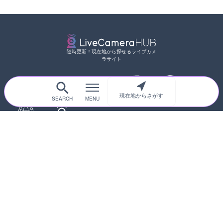
随時更新！現在地から探せるライブカメ
ラサイト
現在地からさがす
サイトTOP
都道府県別
道路
河川
台風情報
海外
カメラ登録
初めての方へ
運営者情報
プライバシーポリシー