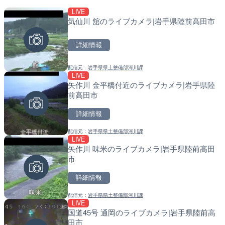
LIVE
LIVE
LIVE
気仙川 舘のライブカメラ|岩手県陸前高田市
国道1号 国府津海岸のライ
南出川水門付近のライブカ
小田原市
町
詳細情報
詳細情報
詳細情報
配信元：
岩手県県土整備部河川課
配信元：
配信元：
神奈川県庁
日高町役場
LIVE
LIVE
LIVE
矢作川 金平橋付近のライブカメラ|岩手県陸
羽田空港第2旅客ターミナ
比井川水門付近から比井崎
前高田市
メラ|東京都大田区
ラ|和歌山県日高町
詳細情報
詳細情報
詳細情報
配信元：
岩手県県土整備部河川課
配信元：
配信元：
日本テレビ
日高町役場
LIVE
LIVE
LIVE
矢作川 味米のライブカメラ|岩手県陸前高田
日本全国・緊急地震速報の
小浦川水門付近から小浦海
市
メラ|和歌山県日高町
詳細情報
詳細情報
詳細情報
配信元：
岩手県県土整備部河川課
配信元：
配信元：
株式会社ティーファイブプロジ
日高町役場
LIVE
LIVE
LIVE
国道45号 通岡のライブカメラ|岩手県陸前高
黒潮本陣から太平洋・久礼
産湯川水門付近のライブカ
田市
高知県中土佐町
町