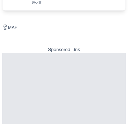
厚い雲
MAP
Sponsored Link