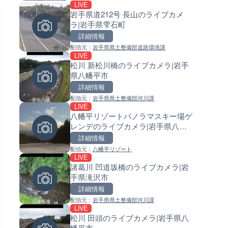
LIVE
LIVE
LIVE
岩手県道212号 長山のライブカメ
知床峠展望台・国道334号付近
常呂川 鹿ノ子ダムのライブカメ
ラ|岩手県雫石町
イブカメラ|北海道羅臼町
北海道置戸町
詳細情報
詳細情報
詳細情報
配信元：
岩手県県土整備部道路環境課
配信元：
配信元：
一般国道334号斜里～ウトロ間路
国土交通省 北海道開発局
LIVE
LIVE
LIVE
会議
松川 新松川橋のライブカメラ|岩手
ごろごろ茶屋のライブカメラ|
天塩川 岩尾内ダムのライブカメ
県八幡平市
県天川村
北海道士別市
詳細情報
詳細情報
詳細情報
配信元：
岩手県県土整備部河川課
配信元：
配信元：
天川村役場
国土交通省 北海道開発局
LIVE
LIVE
LIVE
八幡平リゾートパノラマスキー場ゲ
錦川 錦帯橋(錦帯橋のう飼乗り
東京都品川区南大井のライブ
レンデのライブカメラ|岩手県八幡
ライブカメラ|山口県岩国市
ラ|東京都品川区
平市
詳細情報
詳細情報
詳細情報
配信元：
八幡平リゾート
配信元：
配信元：
アイ・キャン制作G
東京都品川区南大井ライブカメ
LIVE
LIVE
LIVE停止
諸葛川 凹道坂橋のライブカメラ|岩
TBSより羽田空港第1ターミナ
道の駅さがのせきのライブカメ
手県滝沢市
ライブカメラ|東京都大田区
大分県大分市
詳細情報
詳細情報
詳細情報
配信元：
岩手県県土整備部河川課
配信元：
配信元：
TBS NEWS DIG Powered by J
道の駅さがのせきPPカム
LIVE
LIVE
LIVE
松川 田頭のライブカメラ|岩手県八
知内川 上開田橋のライブカメラ
松江自動車道 三次東JCT・イ
幡平市
賀県高島市
ーチェンジのライブカメラ|広