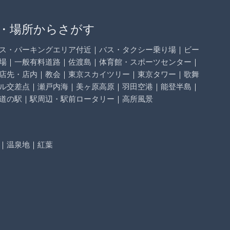
・場所からさがす
ス・パーキングエリア付近
｜
バス・タクシー乗り場
｜
ビー
場
｜
一般有料道路
｜
佐渡島
｜
体育館・スポーツセンター
｜
店先・店内
｜
教会
｜
東京スカイツリー
｜
東京タワー
｜
歌舞
ル交差点
｜
瀬戸内海
｜
美ヶ原高原
｜
羽田空港
｜
能登半島
｜
道の駅
｜
駅周辺・駅前ロータリー
｜
高所風景
｜
温泉地
｜
紅葉