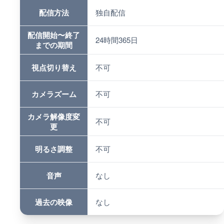
配信方法
独自配信
配信開始〜終了
24時間365日
までの期間
視点切り替え
不可
カメラズーム
不可
カメラ解像度変
不可
更
明るさ調整
不可
音声
なし
過去の映像
なし