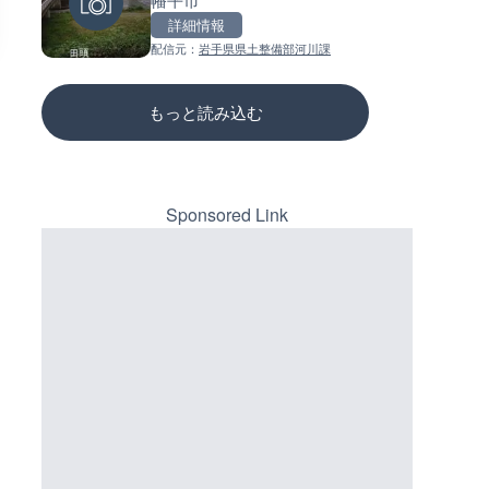
三次市
詳細情報
詳細情報
詳細情報
配信元：
岩手県県土整備部河川課
配信元：
配信元：
高島市役所 政策部 危機管理局
国土交通省 三次河川国道事務所
もっと読み込む
Sponsored Link