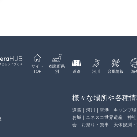
探せるライブカメ
サイト
都道府県
ト
TOP
別
道路
河川
台風情報
海
様々な場所や各種情
道路
｜
河川
｜
空港
｜
キャンプ場
お城
｜
ユネスコ世界遺産
｜
神社
県
会
｜
お祭り・祭事
｜
天体観測・