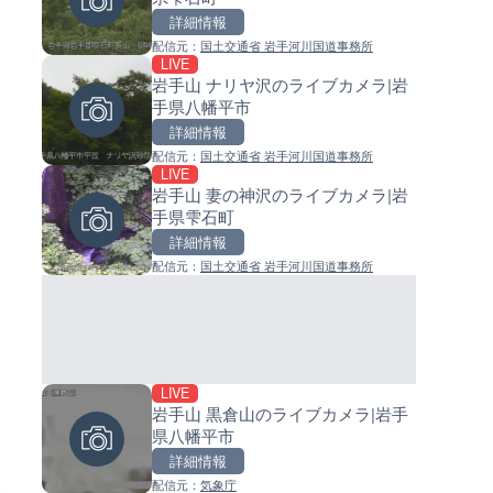
詳細情報
詳細情報
詳細情報
配信元：
国土交通省 岩手河川国道事務所
配信元：
配信元：
日本テレビ
日高町役場
LIVE
LIVE
LIVE
岩手山 ナリヤ沢のライブカメラ|岩
淡路島モンキーセンターのラ
小浦川水門付近から小浦海水
手県八幡平市
メラ|兵庫県洲本市
ライブカメラ|和歌山県日高町
詳細情報
詳細情報
詳細情報
配信元：
国土交通省 岩手河川国道事務所
配信元：
配信元：
淡路ザル
日高町役場
LIVE
LIVE
LIVE
岩手山 妻の神沢のライブカメラ|岩
Impaxビル付近から歌舞伎町
産湯川水門付近のライブカメラ
手県雫石町
のライブカメラ|東京都新宿区
歌山県日高町
詳細情報
詳細情報
詳細情報
配信元：
国土交通省 岩手河川国道事務所
配信元：
配信元：
歌舞伎町ゴジラ前ライブ
日高町役場
LIVE
LIVE終了
LIVE
岩手山 黒倉山のライブカメラ|岩手
水晶浜海水浴場のライブカメラ
導目木川 花立砂防堰堤下流の
県八幡平市
井県美浜町
ブカメラ|福岡県朝倉市
詳細情報
詳細情報
詳細情報
配信元：
気象庁
配信元：
配信元：
美浜町
福岡県庁県土整備部河川課