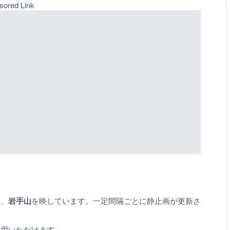
sored Link
り、
岩手山
を映しています。一定間隔ごとに静止画が更新さ
活用いただけます。