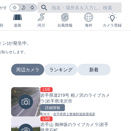
がす
別
道路
河川
台風情報
海外
カメラ登録
フィン)が発生中。
お知らせします。
周辺カメラ
ランキング
新着
LIVE
LIVE
LIVE
岩手県道219号 相ノ沢のライブカメ
日本全国・緊急地震速報のラ
南出川水門付近のライブカメラ
ラ|岩手県滝沢市
カメラ
歌山県日高町
詳細情報
詳細情報
詳細情報
配信元：
岩手県県土整備部道路環境課
配信元：
配信元：
株式会社ティーファイブプロジ
日高町役場
LIVE
LIVE
LIVE
岩手山 御神坂のライブカメラ|岩手
羽田空港第2旅客ターミナルか
比井川水門付近から比井崎海
県雫石町
ライブカメラ|東京都大田区
イブカメラ|和歌山県日高町