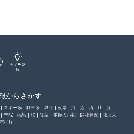
カメラ登
外
録
報からさがす
｜
スキー場
｜
駐車場
｜
鉄道
｜
夜景
｜
海
｜
港
｜
滝
｜
山
｜
湖
｜
｜
寺院
｜
離島
｜
桜
｜
紅葉
｜
季節のお花・開花状況
｜
花火大
流星群