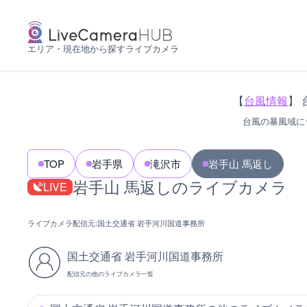
エリア・現在地から探すライブカメラ
【
台風情報
】 
台風の暴風域に
TOP
岩手県
滝沢市
岩手山 馬返し
岩手山 馬返しのライブカメラ
LIVE
ライブカメラ配信元:
国土交通省 岩手河川国道事務所
国土交通省 岩手河川国道事務所
配信元の他のライブカメラ一覧