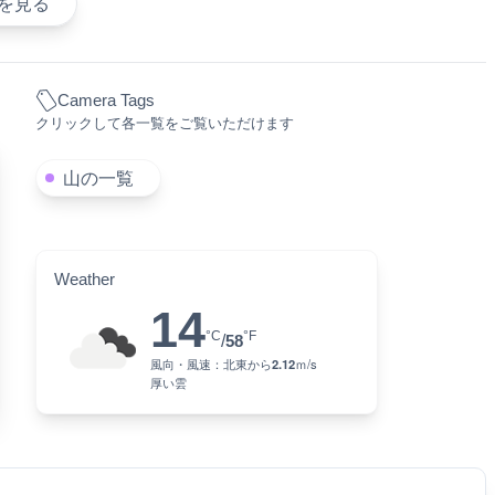
を見る
Camera Tags
クリックして各一覧をご覧いただけます
山の一覧
Weather
14
°C
°F
/
58
風向・風速：
北東
から
2.12
ｍ/s
厚い雲