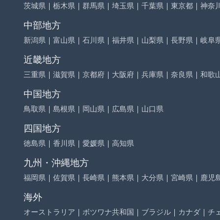
茨城県
｜
栃木県
｜
群馬県
｜
埼玉県
｜
千葉県
｜
東京都
｜
神奈
中部地方
新潟県
｜
富山県
｜
石川県
｜
福井県
｜
山梨県
｜
長野県
｜
岐阜
近畿地方
三重県
｜
滋賀県
｜
京都府
｜
大阪府
｜
兵庫県
｜
奈良県
｜
和歌
中国地方
鳥取県
｜
島根県
｜
岡山県
｜
広島県
｜
山口県
四国地方
徳島県
｜
香川県
｜
愛媛県
｜
高知県
九州・沖縄地方
福岡県
｜
佐賀県
｜
長崎県
｜
熊本県
｜
大分県
｜
宮崎県
｜
鹿児
海外
オーストラリア
｜
ボツワナ共和国
｜
ブラジル
｜
カナダ
｜
チ