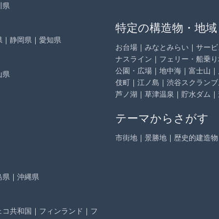
川県
特定の構造物・地域
県
｜
静岡県
｜
愛知県
お台場
｜
みなとみらい
｜
サービ
ナスライン
｜
フェリー・船乗り
公園・広場
｜
地中海
｜
富士山
｜
山県
伎町
｜
江ノ島
｜
渋谷スクランブ
芦ノ湖
｜
草津温泉
｜
貯水ダム
｜
テーマからさがす
市街地
｜
景勝地
｜
歴史的建造物
島県
｜
沖縄県
ェコ共和国
｜
フィンランド
｜
フ