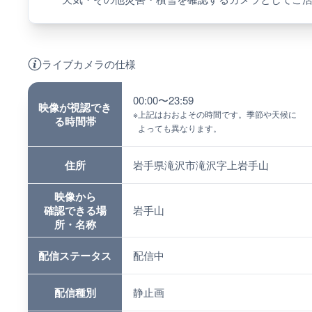
ライブカメラの仕様
00:00〜23:59
映像が視認でき
※
上記はおおよその時間です。季節や天候に
る時間帯
よっても異なります。
住所
岩手県滝沢市滝沢字上岩手山
映像から
確認できる場
岩手山
所・名称
配信ステータス
配信中
配信種別
静止画