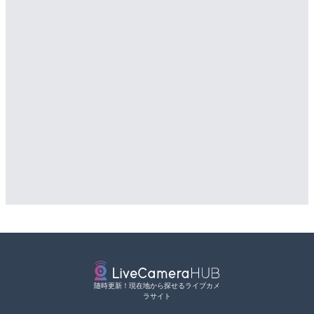
配信元：
歌舞伎町ゴジラ前ライブ
随時更新！現在地から探せるライブカメ
ラサイト