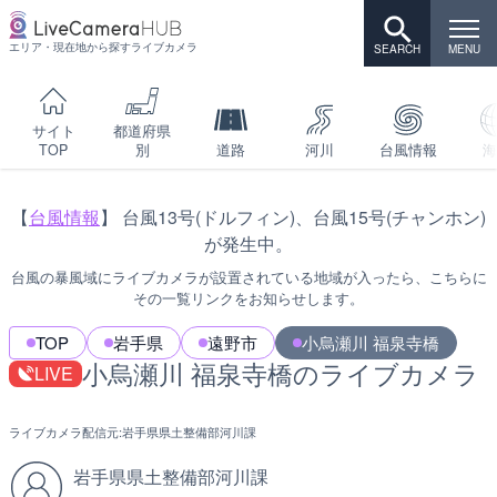
エリア・現在地から探すライブカメラ
サイト
都道府県
TOP
別
道路
河川
台風情報
海
【
台風情報
】 台風13号(ドルフィン)、台風15号(チャンホン)
が発生中。
台風の暴風域にライブカメラが設置されている地域が入ったら、こちらに
その一覧リンクをお知らせします。
TOP
岩手県
遠野市
小烏瀬川 福泉寺橋
小烏瀬川 福泉寺橋のライブカメラ
LIVE
ライブカメラ配信元:
岩手県県土整備部河川課
岩手県県土整備部河川課