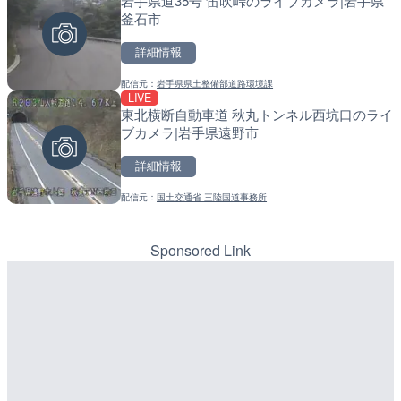
岩手県道35号 笛吹峠のライブカメラ|岩手県
琵琶湖大橋有料道路・守山
天塩川 岩尾内ダムのライブ
釜石市
ラ|滋賀県守山市
別市
詳細情報
詳細情報
詳細情報
配信元：
岩手県県土整備部道路環境課
配信元：
配信元：
滋賀県道路公社
国土交通省 北海道開発局
LIVE
LIVE
LIVE
東北横断自動車道 秋丸トンネル西坑口のライ
名神高速道路 大津サービ
東京都品川区南大井のライ
ブカメラ|岩手県遠野市
ブカメラ|滋賀県大津市
川区
詳細情報
詳細情報
詳細情報
配信元：
国土交通省 三陸国道事務所
配信元：
配信元：
NEXCO西日本
東京都品川区南大井ライブカメ
LIVE
LIVE停止
手結港(YASU海の駅クラブ
道の駅さがのせきのライブ
高知県香南市
市
Sponsored Link
詳細情報
詳細情報
配信元：
配信元：
YASU海の駅CLUB
道の駅さがのせきPPカム
LIVE
LIVE
Impaxビル付近から歌舞
松江自動車道 三次東JCT
カメラ|東京都新宿区
のライブカメラ|広島県三
詳細情報
詳細情報
配信元：
国土交通省 三次河川国道事務所