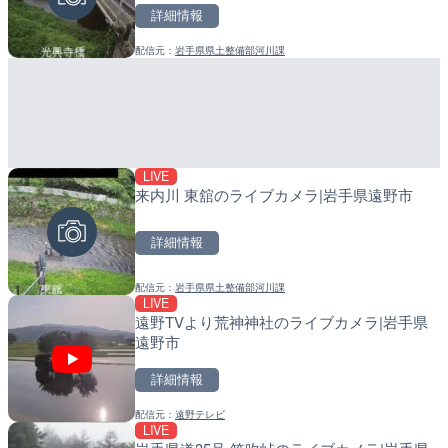
詳細情報
詳細情報
詳細情報
配信元：
岩手県県土整備部河川課
配信元：
配信元：
ボートレースびわこ【公式サブ
日高町役場
LIVE
LIVE
LIVE
来内川 東舘のライブカメラ|岩手県遠野市
日本全国・緊急地震速報の
導目木川 花立砂防堰堤下流
福岡県朝倉市
詳細情報
詳細情報
詳細情報
配信元：
岩手県県土整備部河川課
配信元：
配信元：
株式会社ティーファイブプロジ
福岡県庁県土整備部河川課
LIVE
LIVE
LIVE
遠野TVより荒神神社のライブカメラ|岩手県
ごろごろ茶屋のライブカメ
常呂川 鹿ノ子ダムのライブ
遠野市
戸町
詳細情報
詳細情報
詳細情報
配信元：
遠野テレビ
配信元：
配信元：
天川村役場
国土交通省 北海道開発局
LIVE
LIVE
LIVE