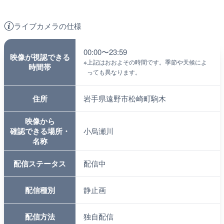
ライブカメラの仕様
00:00〜23:59
映像が視認できる
※
上記はおおよその時間です。季節や天候によ
時間帯
っても異なります。
住所
岩手県遠野市松崎町駒木
映像から
確認できる場所・
小烏瀬川
名称
配信ステータス
配信中
配信種別
静止画
配信方法
独自配信