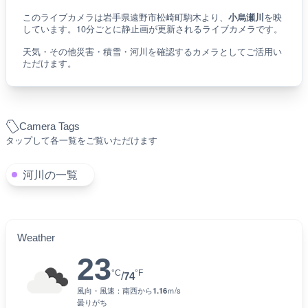
このライブカメラは岩手県遠野市松崎町駒木より、
小烏瀬川
を映
しています。10分ごとに静止画が更新されるライブカメラです。
天気・その他災害・積雪・河川を確認するカメラとしてご活用い
ただけます。
Camera Tags
タップして各一覧をご覧いただけます
河川の一覧
Weather
23
°C
°F
/
74
風向・風速：
南西
から
1.16
ｍ/s
曇りがち