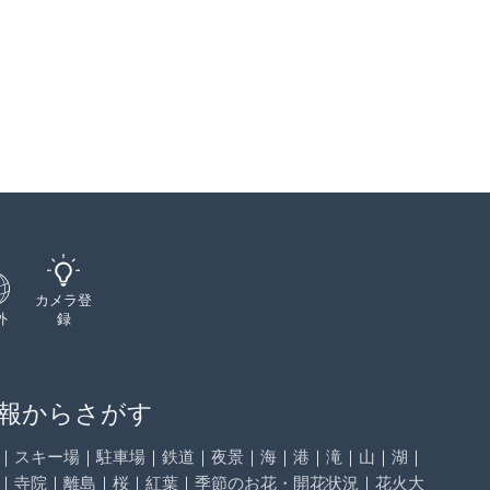
カメラ登
外
録
報からさがす
｜
スキー場
｜
駐車場
｜
鉄道
｜
夜景
｜
海
｜
港
｜
滝
｜
山
｜
湖
｜
｜
寺院
｜
離島
｜
桜
｜
紅葉
｜
季節のお花・開花状況
｜
花火大