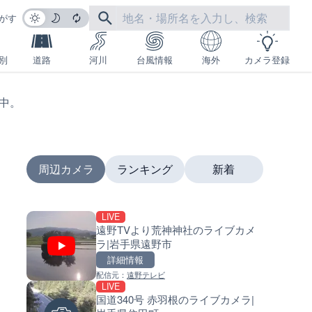
がす
別
道路
河川
台風情報
海外
カメラ登録
生中。
周辺カメラ
ランキング
新着
LIVE
LIVE
LIVE
遠野TVより荒神神社のライブカメ
沖永良部島海岸のライブカメラ
南出川水門付近のライブカメラ
ラ|岩手県遠野市
児島県和泊町
歌山県日高町
詳細情報
詳細情報
詳細情報
配信元：
遠野テレビ
配信元：
配信元：
和泊町
日高町役場
LIVE
LIVE
LIVE
国道340号 赤羽根のライブカメラ|
徳之島町亀津のライブカメラ|
比井川水門付近から比井崎海