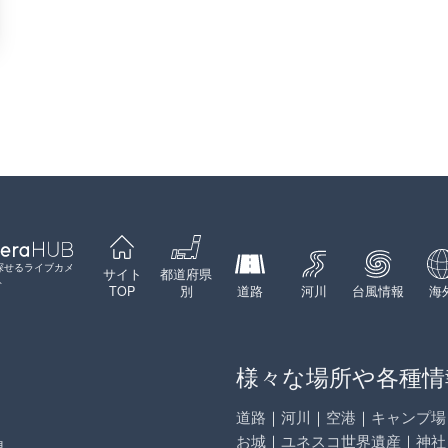
探せるライブカメ
サイト
都道府県
ト
TOP
別
道路
河川
台風情報
海
様々な場所や各種情
道路
｜
河川
｜
空港
｜
キャンプ場
お城
｜
ユネスコ世界遺産
｜
神社
県