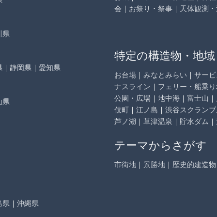
会
｜
お祭り・祭事
｜
天体観測・
川県
特定の構造物・地域
県
｜
静岡県
｜
愛知県
お台場
｜
みなとみらい
｜
サービ
ナスライン
｜
フェリー・船乗り
公園・広場
｜
地中海
｜
富士山
｜
山県
伎町
｜
江ノ島
｜
渋谷スクランブ
芦ノ湖
｜
草津温泉
｜
貯水ダム
｜
テーマからさがす
市街地
｜
景勝地
｜
歴史的建造物
島県
｜
沖縄県