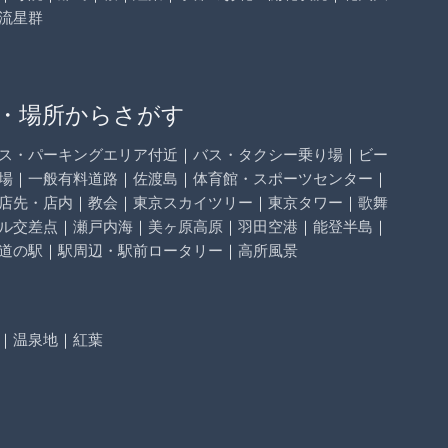
流星群
・場所からさがす
ス・パーキングエリア付近
｜
バス・タクシー乗り場
｜
ビー
場
｜
一般有料道路
｜
佐渡島
｜
体育館・スポーツセンター
｜
店先・店内
｜
教会
｜
東京スカイツリー
｜
東京タワー
｜
歌舞
ル交差点
｜
瀬戸内海
｜
美ヶ原高原
｜
羽田空港
｜
能登半島
｜
道の駅
｜
駅周辺・駅前ロータリー
｜
高所風景
｜
温泉地
｜
紅葉