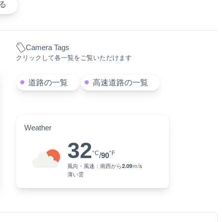
る
Camera Tags
クリックして各一覧をご覧いただけます
道路の一覧
高速道路の一覧
Weather
32
°C
°F
/
90
風向・風速：
南西
から
2.09
ｍ/s
薄い雲