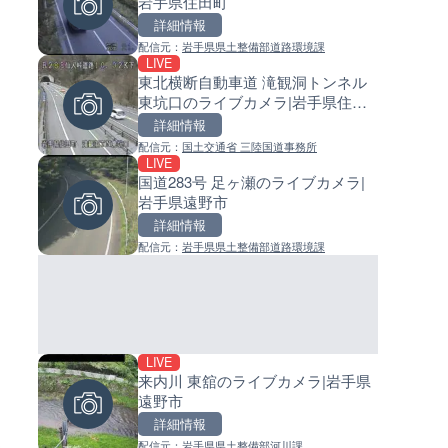
岩手県住田町
島県徳之島町
イブカメラ|和歌山県日高町
詳細情報
詳細情報
詳細情報
配信元：
岩手県県土整備部道路環境課
配信元：
配信元：
Tokki Works
日高町役場
LIVE
LIVE停止
LIVE
東北横断自動車道 滝観洞トンネル
内海海水浴場のライブカメラ|
小浦川水門付近から小浦海水
東坑口のライブカメラ|岩手県住田
県南知多町
ライブカメラ|和歌山県日高町
町
詳細情報
詳細情報
詳細情報
配信元：
国土交通省 三陸国道事務所
配信元：
配信元：
南知多町観光協会
日高町役場
LIVE
LIVE
LIVE
国道283号 足ヶ瀬のライブカメラ|
手結港(YASU海の駅クラブ)の
産湯川水門付近のライブカメラ
岩手県遠野市
ブカメラ|高知県香南市
歌山県日高町
詳細情報
詳細情報
詳細情報
配信元：
岩手県県土整備部道路環境課
配信元：
配信元：
YASU海の駅CLUB
日高町役場
LIVE
LIVE
LIVE
来内川 東舘のライブカメラ|岩手県
羽田空港第2旅客ターミナルか
導目木川 花立砂防堰堤下流の
遠野市
ライブカメラ|東京都大田区
ブカメラ|福岡県朝倉市
詳細情報
詳細情報
詳細情報
配信元：
岩手県県土整備部河川課
配信元：
配信元：
日本テレビ
福岡県庁県土整備部河川課