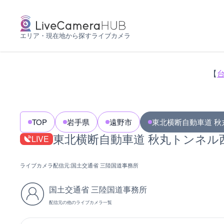
エリア・現在地から探すライブカメラ
【
TOP
岩手県
遠野市
東北横断自動車道 秋
東北横断自動車道 秋丸トンネル
LIVE
ライブカメラ配信元:
国土交通省 三陸国道事務所
国土交通省 三陸国道事務所
配信元の他のライブカメラ一覧