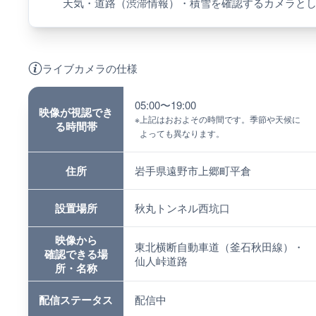
天気・道路（渋滞情報）・積雪を確認するカメラと
ライブカメラの仕様
05:00〜19:00
映像が視認でき
※
上記はおおよその時間です。季節や天候に
る時間帯
よっても異なります。
住所
岩手県遠野市上郷町平倉
設置場所
秋丸トンネル西坑口
映像から
東北横断自動車道（釜石秋田線）・
確認できる場
仙人峠道路
所・名称
配信ステータス
配信中