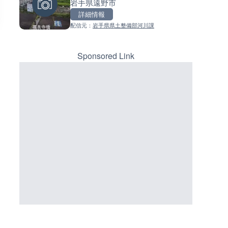
岩手県遠野市
ラ|東京都港区
ーチェンジのライブカメラ|広
三次市
詳細情報
詳細情報
詳細情報
配信元：
岩手県県土整備部河川課
配信元：
配信元：
ちんあなご
国土交通省 三次河川国道事務所
Sponsored Link