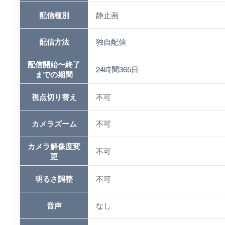
配信種別
静止画
配信方法
独自配信
配信開始〜終了
24時間365日
までの期間
視点切り替え
不可
カメラズーム
不可
カメラ解像度変
不可
更
明るさ調整
不可
音声
なし