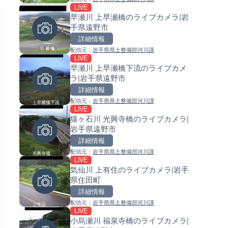
LIVE
LIVE
LIVE
早瀬川 上早瀬橋のライブカメラ|岩
日本全国・緊急地震速報のラ
常呂川 鹿ノ子ダムのライブカメ
手県遠野市
カメラ
北海道置戸町
詳細情報
詳細情報
詳細情報
配信元：
岩手県県土整備部河川課
配信元：
配信元：
株式会社ティーファイブプロジ
国土交通省 北海道開発局
LIVE
LIVE
LIVE
早瀬川 上早瀬橋下流のライブカメ
RBCより那覇空港のライブカメ
天塩川 岩尾内ダムのライブカメ
ラ|岩手県遠野市
沖縄県那覇市
北海道士別市
詳細情報
詳細情報
詳細情報
配信元：
岩手県県土整備部河川課
配信元：
配信元：
【琉球放送】RBC NEWS
国土交通省 北海道開発局
LIVE
LIVE
LIVE
猿ヶ石川 光興寺橋のライブカメラ|
沖永良部島(知名町内)のライブ
東京都品川区南大井のライブ
岩手県遠野市
ラ|鹿児島県知名町
ラ|東京都品川区
詳細情報
詳細情報
詳細情報
配信元：
岩手県県土整備部河川課
配信元：
配信元：
知名町
東京都品川区南大井ライブカメ
LIVE
LIVE
LIVE停止
気仙川 上有住のライブカメラ|岩手
喜界島の町内ライブカメラ|鹿
道の駅さがのせきのライブカメ
県住田町
県喜界町
大分県大分市
詳細情報
詳細情報
詳細情報
配信元：
岩手県県土整備部河川課
配信元：
配信元：
喜界町
道の駅さがのせきPPカム
LIVE
LIVE終了
LIVE
小烏瀬川 福泉寺橋のライブカメラ|
東京タワーと竹芝桟橋のライ
松江自動車道 三次東JCT・イ