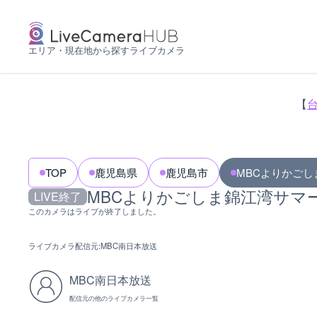
エリア・現在地から探すライブカメラ
【
TOP
鹿児島県
鹿児島市
MBCよりかご
MBCよりかごしま錦江湾サマ
LIVE終了
このカメラはライブが終了しました。
ライブカメラ配信元:
MBC南日本放送
MBC南日本放送
配信元の他のライブカメラ一覧