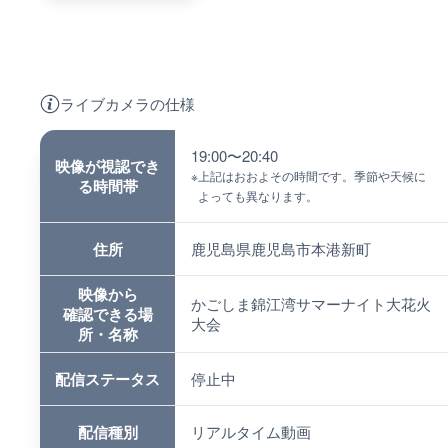
ライブカメラの仕様
19:00〜20:40
映像が視認でき
※
上記はおおよその時間です。季節や天候に
る時間帯
よっても異なります。
住所
鹿児島県鹿児島市本港新町
映像から
かごしま錦江湾サマーナイト大花火
確認できる場
大会
所・名称
配信ステータス
停止中
配信種別
リアルタイム動画