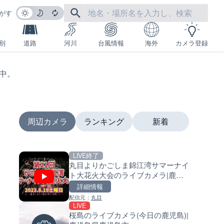
がす
別
道路
河川
台風情報
海外
カメラ登録
生中。
周辺カメラ
ランキング
新着
LIVE終了
LIVE
LIVE
丸目よりかごしま錦江湾サマーナイ
沖永良部島海岸のライブカメラ
南出川水門付近のライブカメラ
ト大花火大会のライブカメラ|鹿児
児島県和泊町
歌山県日高町
島県鹿児島市
詳細情報
詳細情報
詳細情報
配信元：
丸目
配信元：
配信元：
和泊町
日高町役場
LIVE
LIVE停止
LIVE
桜島のライブカメラ(今日の鹿児島)|
内海海水浴場のライブカメラ|
比井川水門付近から比井崎海