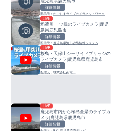
鹿児島県鹿児島市
県南知多町
イブカメラ|和歌山県日高町
詳細情報
詳細情報
詳細情報
配信元：
かごしまライブカメラネットワーク
配信元：
配信元：
南知多町観光協会
日高町役場
LIVE
LIVE
LIVE
稲荷川 一ツ橋のライブカメラ|鹿児
徳之島町亀津のライブカメラ|
小浦川水門付近から小浦海水
島県鹿児島市
島県徳之島町
ライブカメラ|和歌山県日高町
詳細情報
詳細情報
詳細情報
配信元：
鹿児島県河川砂防情報システム
配信元：
配信元：
Tokki Works
日高町役場
LIVE
LIVE
LIVE
桜島・天保山シーサイドブリッジの
手結港(YASU海の駅クラブ)の
産湯川水門付近のライブカメラ
ライブカメラ|鹿児島県鹿児島市
ブカメラ|高知県香南市
歌山県日高町
詳細情報
詳細情報
詳細情報
配信元：
株式会社南電工
配信元：
配信元：
YASU海の駅CLUB
日高町役場
LIVE
LIVE
LIVE
鹿児島市内から桜島全景のライブカ
羽田空港第2旅客ターミナルか
導目木川 花立砂防堰堤下流の
メラ|鹿児島県鹿児島市
ライブカメラ|東京都大田区
ブカメラ|福岡県朝倉市
詳細情報
詳細情報
詳細情報
配信元：
KYT鹿児島読売テレビ
配信元：
配信元：
日本テレビ
福岡県庁県土整備部河川課