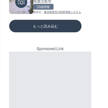
県鹿児島市
のライブカメラ|東京都新宿区
ーチェンジのライブカメラ|広
三次市
詳細情報
詳細情報
詳細情報
配信元：
鹿児島県河川砂防情報システム
配信元：
配信元：
歌舞伎町ゴジラ前ライブ
国土交通省 三次河川国道事務所
もっと読み込む
Sponsored Link