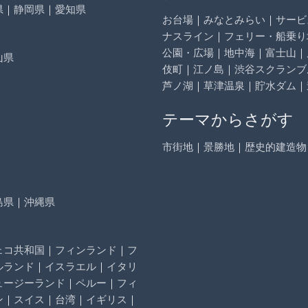
県
｜
静岡県
｜
愛知県
お台場
｜
みなとみらい
｜
サービ
ナスライン
｜
フェリー・船乗り
公園・広場
｜
地中海
｜
富士山
｜
山県
伎町
｜
江ノ島
｜
渋谷スクランブ
芦ノ湖
｜
草津温泉
｜
貯水ダム
｜
テーマからさがす
市街地
｜
景勝地
｜
歴史的建造物
島県
｜
沖縄県
ェコ共和国
｜
フィンランド
｜
フ
ルランド
｜
イスラエル
｜
イタリ
ュージーランド
｜
ペルー
｜
フィ
ン
｜
スイス
｜
台湾
｜
イギリス
｜