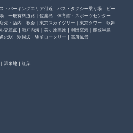
ス・パーキングエリア付近
｜
バス・タクシー乗り場
｜
ビー
場
｜
一般有料道路
｜
佐渡島
｜
体育館・スポーツセンター
｜
店先・店内
｜
教会
｜
東京スカイツリー
｜
東京タワー
｜
歌舞
ル交差点
｜
瀬戸内海
｜
美ヶ原高原
｜
羽田空港
｜
能登半島
｜
道の駅
｜
駅周辺・駅前ロータリー
｜
高所風景
｜
温泉地
｜
紅葉