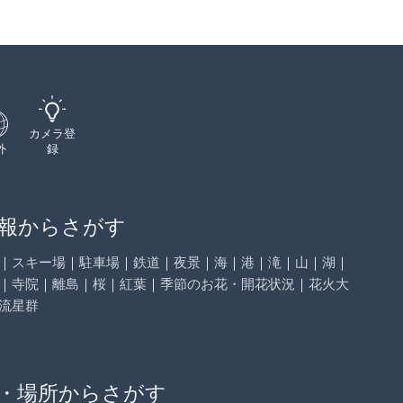
カメラ登
外
録
報からさがす
｜
スキー場
｜
駐車場
｜
鉄道
｜
夜景
｜
海
｜
港
｜
滝
｜
山
｜
湖
｜
｜
寺院
｜
離島
｜
桜
｜
紅葉
｜
季節のお花・開花状況
｜
花火大
流星群
・場所からさがす