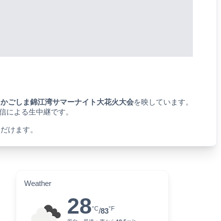
、
かごしま錦江湾サマーナイト大花火大会
を映しています。
配信による生中継です。
ただけます。
Weather
28
°C
°F
/
83