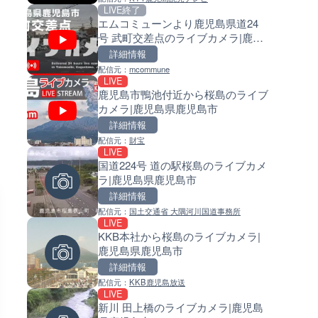
LIVE終了
LIVE
LIVE
エムコミューンより鹿児島県道24
日本全国・緊急地震速報のラ
常呂川 鹿ノ子ダムのライブカメ
号 武町交差点のライブカメラ|鹿児
カメラ
北海道置戸町
島県鹿児島市
詳細情報
詳細情報
詳細情報
配信元：
mcommune
配信元：
配信元：
株式会社ティーファイブプロジ
国土交通省 北海道開発局
LIVE
LIVE終了
LIVE
鹿児島市鴨池付近から桜島のライブ
東京タワーと竹芝桟橋のライ
天塩川 岩尾内ダムのライブカメ
カメラ|鹿児島県鹿児島市
ラ|東京都港区
北海道士別市
詳細情報
詳細情報
詳細情報
配信元：
財宝
配信元：
配信元：
ちんあなご
国土交通省 北海道開発局
LIVE
LIVE
LIVE
国道224号 道の駅桜島のライブカメ
ごろごろ茶屋のライブカメラ|
東京都品川区南大井のライブ
ラ|鹿児島県鹿児島市
県天川村
ラ|東京都品川区
詳細情報
詳細情報
詳細情報
配信元：
国土交通省 大隅河川国道事務所
配信元：
配信元：
天川村役場
東京都品川区南大井ライブカメ
LIVE
LIVE
LIVE停止
KKB本社から桜島のライブカメラ|
沖永良部島(知名町内)のライブ
道の駅さがのせきのライブカメ
鹿児島県鹿児島市
ラ|鹿児島県知名町
大分県大分市
詳細情報
詳細情報
詳細情報
配信元：
KKB鹿児島放送
配信元：
配信元：
知名町
道の駅さがのせきPPカム
LIVE
LIVE
LIVE
新川 田上橋のライブカメラ|鹿児島
Impaxビル付近から歌舞伎町
松江自動車道 三次東JCT・イ