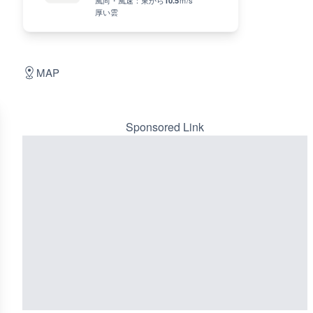
風向・風速：
東
から
10.5
ｍ/s
厚い雲
MAP
Sponsored Link