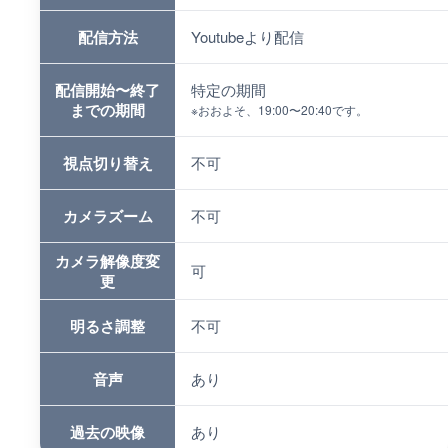
配信方法
Youtubeより配信
配信開始〜終了
特定の期間
までの期間
※
おおよそ、19:00〜20:40です。
視点切り替え
不可
カメラズーム
不可
カメラ解像度変
可
更
明るさ調整
不可
音声
あり
過去の映像
あり