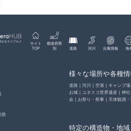
探せるライブカメ
サイト
都道府県
ト
TOP
別
道路
河川
台風情報
海
様々な場所や各種情
道路
｜
河川
｜
空港
｜
キャンプ場
お城
｜
ユネスコ世界遺産
｜
神社
県
会
｜
お祭り・祭事
｜
天体観測・
川県
特定の構造物・地域