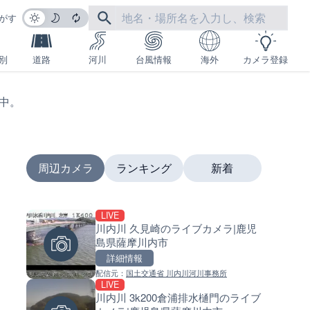
がす
別
道路
河川
台風情報
海外
カメラ登録
生中。
周辺カメラ
ランキング
新着
LIVE
LIVE
LIVE
川内川 久見崎のライブカメラ|鹿児
沖永良部島海岸のライブカメラ
南出川水門付近のライブカメラ
島県薩摩川内市
児島県和泊町
歌山県日高町
詳細情報
詳細情報
詳細情報
配信元：
国土交通省 川内川河川事務所
配信元：
配信元：
和泊町
日高町役場
LIVE
LIVE
LIVE
川内川 3k200倉浦排水樋門のライブ
徳之島町亀津のライブカメラ|
比井川水門付近から比井崎海