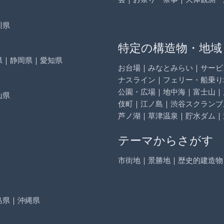
川県
特定の構造物・地域
県
｜
静岡県
｜
愛知県
お台場
｜
みなとみらい
｜
サービ
ナスライン
｜
フェリー・船乗り
公園・広場
｜
地中海
｜
富士山
｜
山県
伎町
｜
江ノ島
｜
渋谷スクランブ
芦ノ湖
｜
草津温泉
｜
貯水ダム
｜
テーマからさがす
市街地
｜
景勝地
｜
歴史的建造物
島県
｜
沖縄県