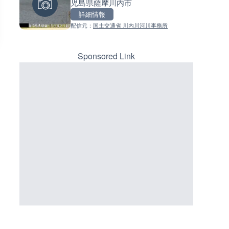
児島県薩摩川内市
県喜界町
ーチェンジのライブカメラ|広
三次市
詳細情報
詳細情報
詳細情報
配信元：
国土交通省 川内川河川事務所
配信元：
配信元：
喜界町
国土交通省 三次河川国道事務所
Sponsored Link