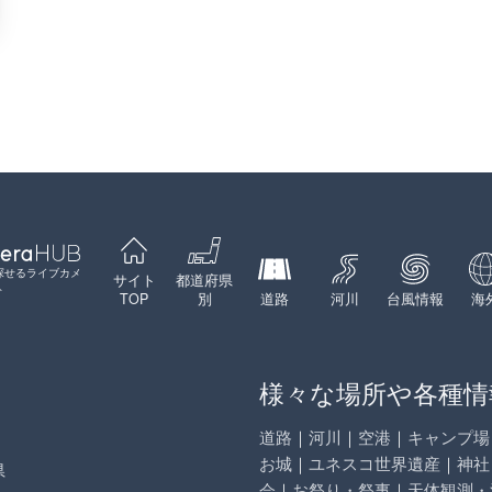
探せるライブカメ
サイト
都道府県
ト
TOP
別
道路
河川
台風情報
海
様々な場所や各種情
道路
｜
河川
｜
空港
｜
キャンプ場
お城
｜
ユネスコ世界遺産
｜
神社
県
会
｜
お祭り・祭事
｜
天体観測・