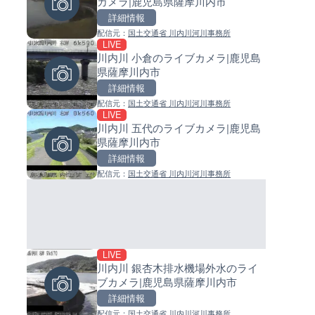
カメラ|鹿児島県薩摩川内市
島県徳之島町
イブカメラ|和歌山県日高町
詳細情報
詳細情報
詳細情報
配信元：
国土交通省 川内川河川事務所
配信元：
配信元：
Tokki Works
日高町役場
LIVE
LIVE停止
LIVE
川内川 小倉のライブカメラ|鹿児島
内海海水浴場のライブカメラ|
小浦川水門付近から小浦海水
県薩摩川内市
県南知多町
ライブカメラ|和歌山県日高町
詳細情報
詳細情報
詳細情報
配信元：
国土交通省 川内川河川事務所
配信元：
配信元：
南知多町観光協会
日高町役場
LIVE
LIVE
LIVE
川内川 五代のライブカメラ|鹿児島
手結港(YASU海の駅クラブ)の
産湯川水門付近のライブカメラ
県薩摩川内市
ブカメラ|高知県香南市
歌山県日高町
詳細情報
詳細情報
詳細情報
配信元：
国土交通省 川内川河川事務所
配信元：
配信元：
YASU海の駅CLUB
日高町役場
LIVE
LIVE
LIVE
川内川 銀杏木排水機場外水のライ
羽田空港第2旅客ターミナルか
導目木川 花立砂防堰堤下流の
ブカメラ|鹿児島県薩摩川内市
ライブカメラ|東京都大田区
ブカメラ|福岡県朝倉市
詳細情報
詳細情報
詳細情報
配信元：
国土交通省 川内川河川事務所
配信元：
配信元：
日本テレビ
福岡県庁県土整備部河川課