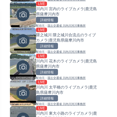
LIVE
LIVE
LIVE
川内川 宮内のライブカメラ|鹿児島
日本全国・緊急地震速報のラ
常呂川 鹿ノ子ダムのライブカメ
県薩摩川内市
カメラ
北海道置戸町
詳細情報
詳細情報
詳細情報
配信元：
国土交通省 川内川河川事務所
配信元：
配信元：
株式会社ティーファイブプロジ
国土交通省 北海道開発局
LIVE
LIVE終了
LIVE
隈之城川 隈之城川合流点のライブ
東京タワーと竹芝桟橋のライ
天塩川 岩尾内ダムのライブカメ
カメラ|鹿児島県薩摩川内市
ラ|東京都港区
北海道士別市
詳細情報
詳細情報
詳細情報
配信元：
国土交通省 川内川河川事務所
配信元：
配信元：
ちんあなご
国土交通省 北海道開発局
LIVE
LIVE
LIVE
川内川 花木のライブカメラ|鹿児島
ごろごろ茶屋のライブカメラ|
東京都品川区南大井のライブ
県薩摩川内市
県天川村
ラ|東京都品川区
詳細情報
詳細情報
詳細情報
配信元：
国土交通省 川内川河川事務所
配信元：
配信元：
天川村役場
東京都品川区南大井ライブカメ
LIVE
LIVE
LIVE停止
川内川 太平橋のライブカメラ|鹿児
沖永良部島(知名町内)のライブ
道の駅さがのせきのライブカメ
島県薩摩川内市
ラ|鹿児島県知名町
大分県大分市
詳細情報
詳細情報
詳細情報
配信元：
国土交通省 川内川河川事務所
配信元：
配信元：
知名町
道の駅さがのせきPPカム
LIVE
LIVE
LIVE
川内川 東大小路のライブカメラ|鹿
喜界島の町内ライブカメラ|鹿
松江自動車道 三次東JCT・イ