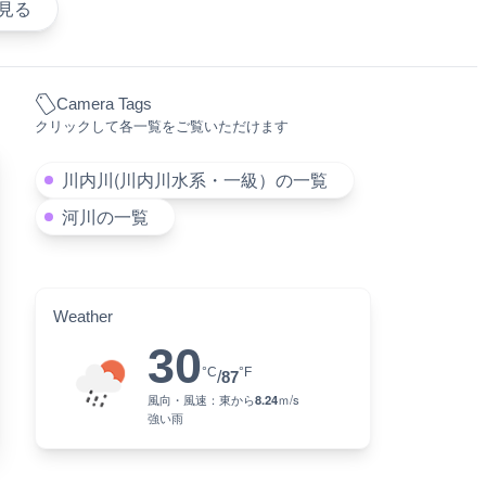
見る
Camera Tags
クリックして各一覧をご覧いただけます
川内川(川内川水系・一級）の一覧
河川の一覧
Weather
30
°C
°F
/
87
風向・風速：
東
から
8.24
ｍ/s
強い雨