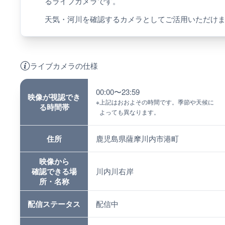
るライブカメラです。
天気・河川を確認するカメラとしてご活用いただけ
ライブカメラの仕様
00:00〜23:59
映像が視認でき
※
上記はおおよその時間です。季節や天候に
る時間帯
よっても異なります。
住所
鹿児島県薩摩川内市港町
映像から
確認できる場
川内川右岸
所・名称
配信ステータス
配信中