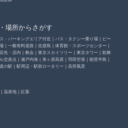
・場所からさがす
ス・パーキングエリア付近
｜
バス・タクシー乗り場
｜
ビー
場
｜
一般有料道路
｜
佐渡島
｜
体育館・スポーツセンター
｜
店先・店内
｜
教会
｜
東京スカイツリー
｜
東京タワー
｜
歌舞
ル交差点
｜
瀬戸内海
｜
美ヶ原高原
｜
羽田空港
｜
能登半島
｜
道の駅
｜
駅周辺・駅前ロータリー
｜
高所風景
｜
温泉地
｜
紅葉