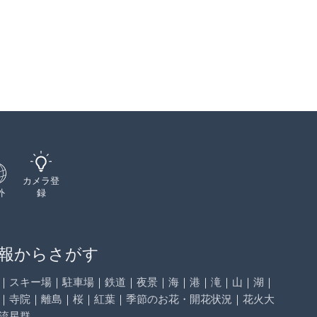
カメラ登
外
録
報からさがす
｜
スキー場
｜
駐車場
｜
鉄道
｜
夜景
｜
海
｜
港
｜
滝
｜
山
｜
湖
｜
｜
寺院
｜
離島
｜
桜
｜
紅葉
｜
季節のお花・開花状況
｜
花火大
流星群