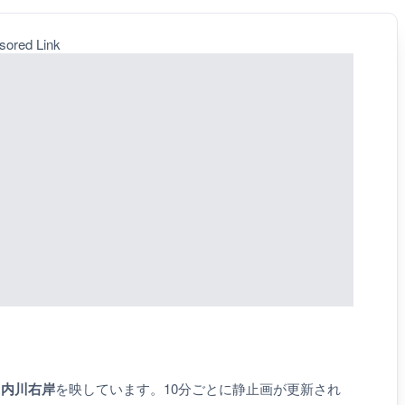
sored Link
川内川右岸
を映しています。10分ごとに静止画が更新され