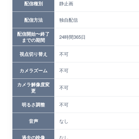
配信種別
静止画
配信方法
独自配信
配信開始〜終了
24時間365日
までの期間
視点切り替え
不可
カメラズーム
不可
カメラ解像度変
不可
更
明るさ調整
不可
音声
なし
過去の映像
なし