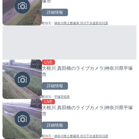
塚市
メラ|滋賀県大津市
町
詳細情報
詳細情報
詳細情報
配信元：
神奈川県土整備局 河川下水道部河川課
配信元：
配信元：
ボートレースびわこ【公式サブ
日高町役場
LIVE
LIVE
LIVE
大根川 真田橋のライブカメラ|神奈川県平塚
日本全国・緊急地震速報の
導目木川 花立砂防堰堤下流
市
福岡県朝倉市
詳細情報
詳細情報
詳細情報
配信元：
平塚市役所
配信元：
配信元：
株式会社ティーファイブプロジ
福岡県庁県土整備部河川課
LIVE
LIVE
LIVE
大根川 真田橋のライブカメラ|神奈川県平塚
ごろごろ茶屋のライブカメ
常呂川 鹿ノ子ダムのライブ
市
戸町
詳細情報
詳細情報
詳細情報
配信元：
神奈川県土整備局 河川下水道部河川課
配信元：
配信元：
天川村役場
国土交通省 北海道開発局