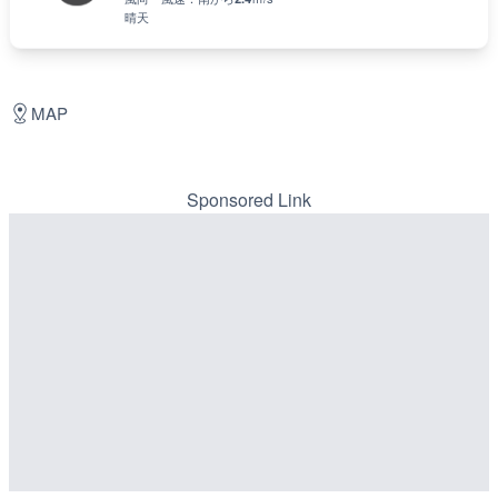
晴天
MAP
Sponsored Link