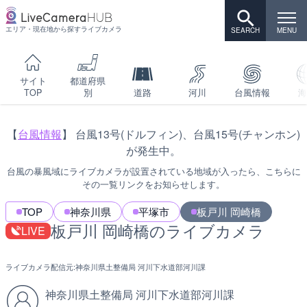
エリア・現在地から探すライブカメラ
サイト
都道府県
TOP
別
道路
河川
台風情報
海
【
台風情報
】 台風13号(ドルフィン)、台風15号(チャンホン)
が発生中。
台風の暴風域にライブカメラが設置されている地域が入ったら、こちらに
その一覧リンクをお知らせします。
TOP
神奈川県
平塚市
板戸川 岡崎橋
板戸川 岡崎橋のライブカメラ
LIVE
ライブカメラ配信元:
神奈川県土整備局 河川下水道部河川課
神奈川県土整備局 河川下水道部河川課