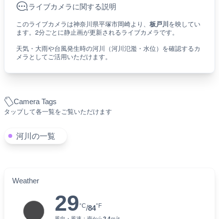
ライブカメラに関する説明
このライブカメラは神奈川県平塚市岡崎より、
板戸川
を映してい
ます。2分ごとに静止画が更新されるライブカメラです。
天気・大雨や台風発生時の河川（河川氾濫・水位）を確認するカ
メラとしてご活用いただけます。
Camera Tags
タップして各一覧をご覧いただけます
河川の一覧
Weather
29
°C
°F
/
84
風向・風速：
南
から
2.4
ｍ/s