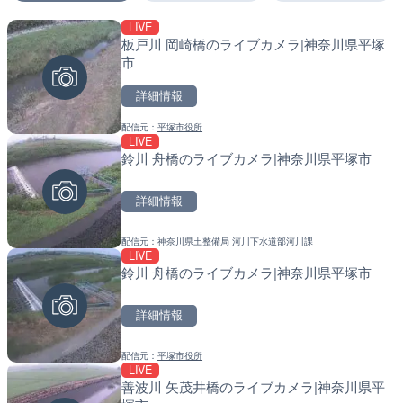
LIVE
LIVE
LIVE
板戸川 岡崎橋のライブカメラ|神奈川県平塚
国道1号 国府津海岸のライ
南出川水門付近のライブカ
市
小田原市
町
詳細情報
詳細情報
詳細情報
配信元：
平塚市役所
配信元：
配信元：
神奈川県庁
日高町役場
LIVE
LIVE
LIVE
鈴川 舟橋のライブカメラ|神奈川県平塚市
十勝岳 白金模範牧場のライ
比井川水門付近から比井崎
美瑛町
ラ|和歌山県日高町
詳細情報
詳細情報
詳細情報
配信元：
神奈川県土整備局 河川下水道部河川課
配信元：
配信元：
気象庁
日高町役場
LIVE
LIVE
LIVE
鈴川 舟橋のライブカメラ|神奈川県平塚市
羽田空港第2旅客ターミナ
小浦川水門付近から小浦海
メラ|東京都大田区
メラ|和歌山県日高町
詳細情報
詳細情報
詳細情報
配信元：
平塚市役所
配信元：
配信元：
日本テレビ
日高町役場
LIVE
LIVE終了
LIVE
善波川 矢茂井橋のライブカメラ|神奈川県平
BRびわこよりびわ湖大花
産湯川水門付近のライブカ