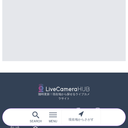
随時更新！現在地から探せるライブカメ
ラサイト
現在地からさがす
サイトTOP
都道府県別
道路
河川
台風情報