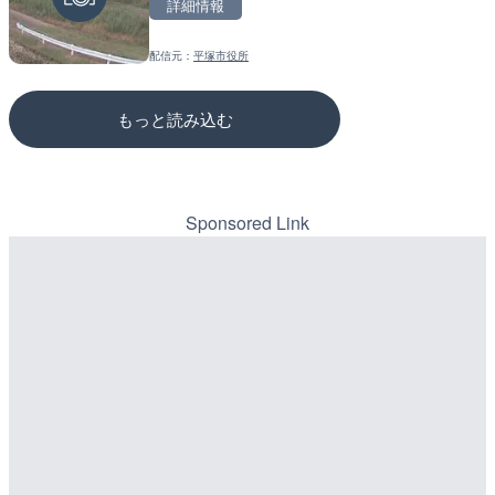
詳細情報
詳細情報
詳細情報
配信元：
平塚市役所
配信元：
配信元：
歌舞伎町ゴジラ前ライブ
国土交通省 三次河川国道事務所
もっと読み込む
Sponsored Link