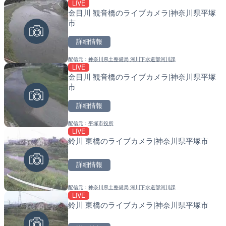
LIVE
LIVE
LIVE
金目川 観音橋のライブカメラ|神奈川県平塚
琵琶湖大橋有料道路・守山
天塩川 岩尾内ダムのライブ
市
ラ|滋賀県守山市
別市
詳細情報
詳細情報
詳細情報
配信元：
神奈川県土整備局 河川下水道部河川課
配信元：
配信元：
滋賀県道路公社
国土交通省 北海道開発局
LIVE
LIVE
LIVE
金目川 観音橋のライブカメラ|神奈川県平塚
名神高速道路 大津サービ
東京都品川区南大井のライ
市
ブカメラ|滋賀県大津市
川区
詳細情報
詳細情報
詳細情報
配信元：
平塚市役所
配信元：
配信元：
NEXCO西日本
東京都品川区南大井ライブカメ
LIVE
LIVE
LIVE停止
鈴川 東橋のライブカメラ|神奈川県平塚市
手結港(YASU海の駅クラブ
道の駅さがのせきのライブ
高知県香南市
市
詳細情報
詳細情報
詳細情報
配信元：
神奈川県土整備局 河川下水道部河川課
配信元：
配信元：
YASU海の駅CLUB
道の駅さがのせきPPカム
LIVE
LIVE
LIVE
鈴川 東橋のライブカメラ|神奈川県平塚市
Impaxビル付近から歌舞
松江自動車道 三次東JCT
カメラ|東京都新宿区
のライブカメラ|広島県三