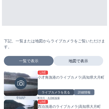
下記、一覧または地図からライブカメラをご覧いただけま
す。
一覧で表示
地図で表示
LIVE
マーカーをタップするとライブカメラの詳細が表示さ
小才角漁港のライブカメラ|高知県大月町
ライブカメラを見る
詳細情報
+
MAP
配信元：
大月町役場
−
LIVE
西泊漁港のライブカメラ|高知県大月町