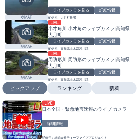
ライブカメラを見る
詳細情報
MAP
配信元：
大月町役場
LIVE
小才角川 小才角のライブカメラ|高知県
大月町
ライブカメラを見る
詳細情報
MAP
配信元：
高知県土木部河川課
LIVE
周防形川 周防形のライブカメラ|高知県
大月町
ライブカメラを見る
詳細情報
MAP
配信元：
高知県土木部河川課
ピックアップ
ランキング
新着
LIVE
LIVE
LIVE
日本全国・緊急地震速報のライブ カメラ
国道1号 国府津海岸のライ
南出川水門付近のライブカ
小田原市
町
詳細情報
詳細情報
詳細情報
配信元：
株式会社ティーファイブプロジェクト
配信元：
配信元：
神奈川県庁
日高町役場