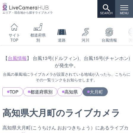
エリア・現在地から探すライブカメラ
サイト
都道府県
TOP
別
道路
河川
台風情報
海
【
台風情報
】 台風13号(ドルフィン)、台風15号(チャンホン)
が発生中。
台風の暴風域にライブカメラが設置されている地域が入ったら、こちらに
その一覧リンクをお知らせします。
TOP
都道府県別
高知県
大月町
高知県大月町のライブカメラ
高知県大月町(こうちけん おおつきちょう）にあるライブカ