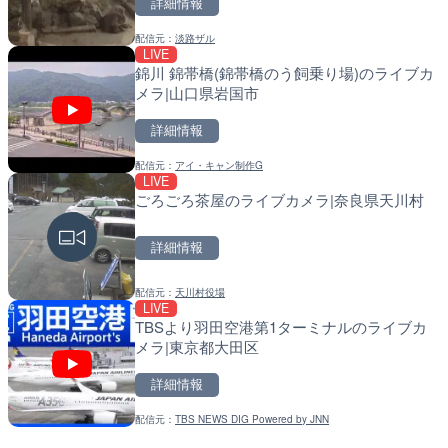
詳細情報
配信元：
淡路ザル
LIVE
LIVE
LIVE
錦川 錦帯橋(錦帯橋のう飼乗り場)のライブカ
ごろごろ茶屋のライブカメ
導目木川 花立砂防堰堤下流
メラ|山口県岩国市
福岡県朝倉市
詳細情報
詳細情報
詳細情報
配信元：
アイ・キャン制作G
配信元：
配信元：
天川村役場
福岡県庁県土整備部河川課
LIVE
LIVE
LIVE
ごろごろ茶屋のライブカメラ|奈良県天川村
Impaxビル付近から歌舞
常呂川 鹿ノ子ダムのライブ
カメラ|東京都新宿区
戸町
詳細情報
詳細情報
詳細情報
配信元：
天川村役場
配信元：
配信元：
歌舞伎町ゴジラ前ライブ
国土交通省 北海道開発局
LIVE
LIVE
LIVE
TBSより羽田空港第1ターミナルのライブカ
手結港(YASU海の駅クラブ
天塩川 岩尾内ダムのライブ
メラ|東京都大田区
高知県香南市
別市
詳細情報
詳細情報
詳細情報
配信元：
TBS NEWS DIG Powered by JNN
配信元：
配信元：
YASU海の駅CLUB
国土交通省 北海道開発局
LIVE
LIVE