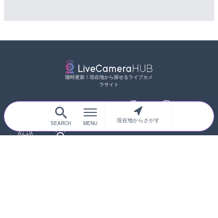
随時更新！現在地から探せるライブカメ
ラサイト
サイトTOP
都道府県別
道路
現在地からさがす
河川
台風情報
海外
カメラ登録