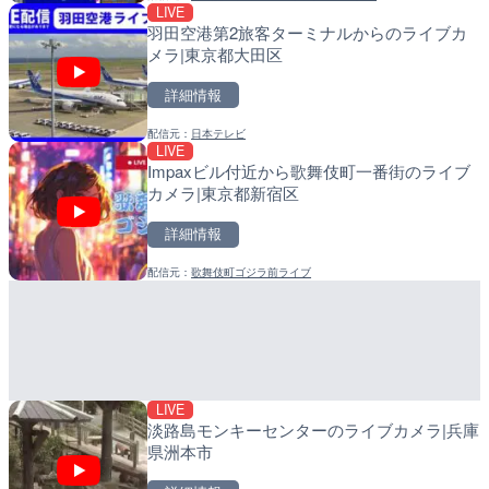
LIVE
LIVE
LIVE
羽田空港第2旅客ターミナルからのライブカ
羽田空港第2旅客ターミナ
比井川水門付近から比井崎
メラ|東京都大田区
メラ|東京都大田区
ラ|和歌山県日高町
詳細情報
詳細情報
詳細情報
配信元：
日本テレビ
配信元：
配信元：
日本テレビ
日高町役場
LIVE
LIVE
LIVE
Impaxビル付近から歌舞伎町一番街のライブ
日本全国・緊急地震速報の
小浦川水門付近から小浦海
カメラ|東京都新宿区
メラ|和歌山県日高町
詳細情報
詳細情報
詳細情報
配信元：
歌舞伎町ゴジラ前ライブ
配信元：
配信元：
株式会社ティーファイブプロジ
日高町役場
LIVE
LIVE
黒潮本陣から太平洋・久礼
産湯川水門付近のライブカ
高知県中土佐町
町
詳細情報
詳細情報
LIVE
配信元：
配信元：
鰹乃國の湯宿 黒潮本陣
日高町役場
淡路島モンキーセンターのライブカメラ|兵庫
県洲本市