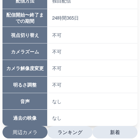
配信方法
独自配信
配信開始〜終了ま
24時間365日
での期間
視点切り替え
不可
カメラズーム
不可
カメラ解像度変更
不可
明るさ調整
不可
音声
なし
過去の映像
なし
周辺カメラ
ランキング
新着