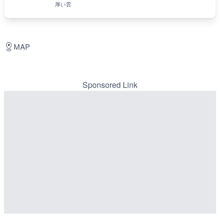
厚い雲
MAP
Sponsored Link