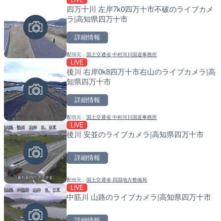
四万十川 左岸7k0四万十市不破のライブカメ
国道406号 菅平のライブ
天塩川 岩尾内ダムのライブ
ラ|高知県四万十市
別市
詳細情報
詳細情報
詳細情報
配信元：
国土交通省 中村河川国道事務所
配信元：
配信元：
長野県庁
国土交通省 北海道開発局
LIVE
LIVE
LIVE
後川 右岸0k8四万十市右山のライブカメラ|高
ごろごろ茶屋のライブカメ
東京都品川区南大井のライ
知県四万十市
川区
詳細情報
詳細情報
詳細情報
配信元：
国土交通省 中村河川国道事務所
配信元：
配信元：
天川村役場
東京都品川区南大井ライブカメ
LIVE
LIVE
LIVE停止
後川 安並のライブカメラ|高知県四万十市
知床峠展望台・国道334号
道の駅さがのせきのライブ
ラ|北海道羅臼町
市
詳細情報
詳細情報
詳細情報
配信元：
国土交通省 四国地方整備局
配信元：
配信元：
一般国道334号斜里～ウトロ間
道の駅さがのせきPPカム
LIVE
LIVE
LIVE
中筋川 山路のライブカメラ|高知県四万十市
NEXCO西日本より名神高
松江自動車道 三次東JCT
都東インターチェンジ間の
のライブカメラ|広島県三
府京都市
詳細情報