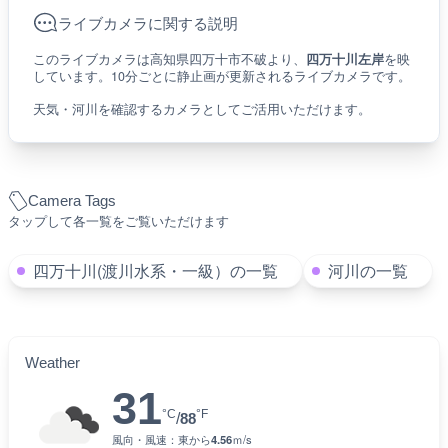
ライブカメラに関する説明
このライブカメラは高知県四万十市不破より、
四万十川左岸
を映
しています。10分ごとに静止画が更新されるライブカメラです。
天気・河川を確認するカメラとしてご活用いただけます。
Camera Tags
タップして各一覧をご覧いただけます
四万十川(渡川水系・一級）の一覧
河川の一覧
Weather
31
°C
°F
/
88
風向・風速：
東
から
4.56
ｍ/s