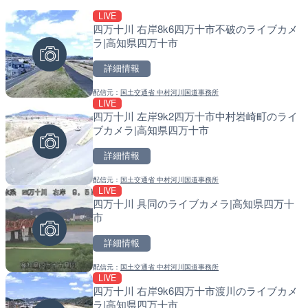
LIVE
LIVE
LIVE
四万十川 右岸8k6四万十市不破のライブカメ
羽田空港第2旅客ターミナ
南出川水門付近のライブカ
ラ|高知県四万十市
メラ|東京都大田区
町
詳細情報
詳細情報
詳細情報
配信元：
国土交通省 中村河川国道事務所
配信元：
配信元：
日本テレビ
日高町役場
LIVE
LIVE
LIVE
四万十川 左岸9k2四万十市中村岩崎町のライ
日本全国・緊急地震速報の
比井川水門付近から比井崎
ブカメラ|高知県四万十市
ラ|和歌山県日高町
詳細情報
詳細情報
詳細情報
配信元：
国土交通省 中村河川国道事務所
配信元：
配信元：
株式会社ティーファイブプロジ
日高町役場
LIVE
LIVE
LIVE
四万十川 具同のライブカメラ|高知県四万十
Impaxビル付近から歌舞
小浦川水門付近から小浦海
市
カメラ|東京都新宿区
メラ|和歌山県日高町
詳細情報
詳細情報
詳細情報
配信元：
国土交通省 中村河川国道事務所
配信元：
配信元：
歌舞伎町ゴジラ前ライブ
日高町役場
LIVE
LIVE
LIVE
四万十川 右岸9k6四万十市渡川のライブカメ
手結港(YASU海の駅クラブ
産湯川水門付近のライブカ
ラ|高知県四万十市
高知県香南市
町