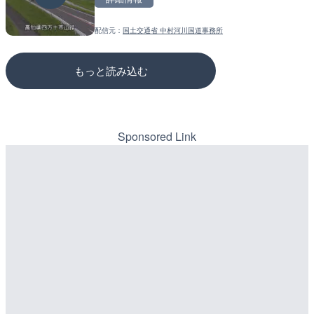
詳細情報
詳細情報
配信元：
国土交通省 中村河川国道事務所
配信元：
配信元：
NEXCO西日本
国土交通省 三次河川国道事務所
もっと読み込む
Sponsored Link