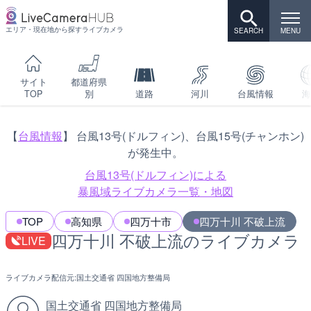
エリア・現在地から探すライブカメラ
サイト
都道府県
TOP
別
道路
河川
台風情報
海
【
台風情報
】 台風13号(ドルフィン)、台風15号(チャンホン)
が発生中。
台風13号(ドルフィン)による
暴風域ライブカメラ一覧・地図
TOP
高知県
四万十市
四万十川 不破上流
四万十川 不破上流のライブカメラ
LIVE
ライブカメラ配信元:
国土交通省 四国地方整備局
国土交通省 四国地方整備局