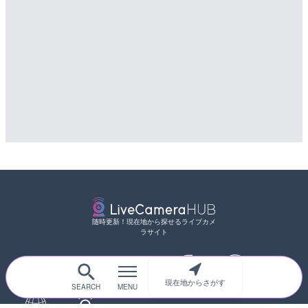
随時更新！現在地から探せるライブカメ
ラサイト
現在地からさがす
サイトTOP
都道府県別
道路
河川
台風情報