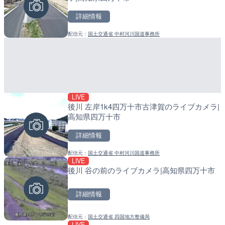
詳細情報
詳細情報
詳細情報
配信元：
国土交通省 中村河川国道事務所
配信元：
配信元：
YASU海の駅CLUB
日高町役場
LIVE
LIVE
LIVE
後川 左岸1k4四万十市古津賀のライブカメラ|
長野県道45号 扇沢・駐車
導目木川 花立砂防堰堤下流
高知県四万十市
メラ|長野県大町市
福岡県朝倉市
詳細情報
詳細情報
詳細情報
配信元：
国土交通省 中村河川国道事務所
配信元：
配信元：
長野県庁
福岡県庁県土整備部河川課
LIVE
LIVE終了
LIVE
後川 谷の前のライブカメラ|高知県四万十市
東名高速道路・厚木インタ
常呂川 鹿ノ子ダムのライブ
ライブカメラ|神奈川県厚
戸町
詳細情報
詳細情報
詳細情報
配信元：
国土交通省 四国地方整備局
配信元：
配信元：
テレビ朝日
国土交通省 北海道開発局
LIVE
LIVE
LIVE