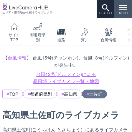
エリア・現在地から探すライブカメラ
サイト
都道府県
TOP
別
道路
河川
台風情報
海
【
台風情報
】 台風15号(チャンホン)、台風13号(ドルフィン)
が発生中。
台風13号(ドルフィン)による
暴風域ライブカメラ一覧・地図
TOP
都道府県別
高知県
土佐町
高知県土佐町のライブカメラ
高知県土佐町(こうちけん とさちょう）にあるライブカメラ