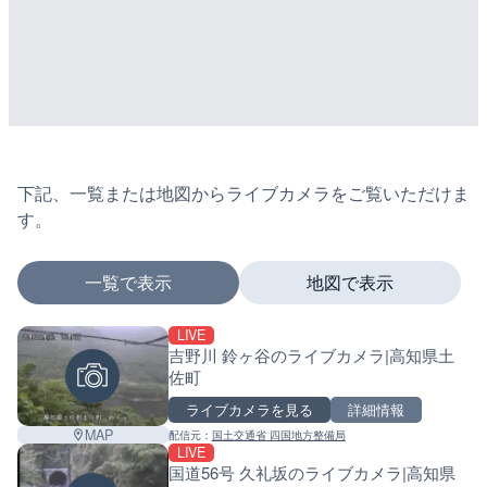
下記、一覧または地図からライブカメラをご覧いただけま
す。
一覧で表示
地図で表示
LIVE
マーカーをタップするとライブカメラの詳細が表示さ
吉野川 鈴ヶ谷のライブカメラ|高知県土
佐町
ライブカメラを見る
詳細情報
+
MAP
配信元：
国土交通省 四国地方整備局
LIVE
−
国道56号 久礼坂のライブカメラ|高知県