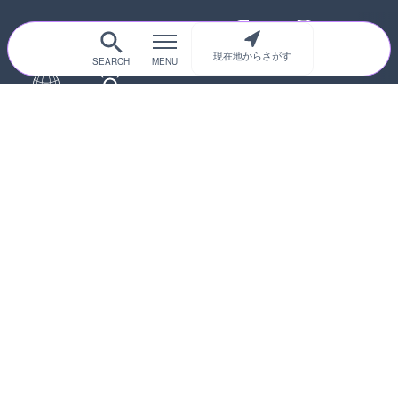
現在地からさがす
サイトTOP
都道府県別
道路
河川
台風情報
海外
カメラ登録
初めての方へ
運営者情報
プライバシーポリシー
© 2017-2026
ライブカメラHUB
Icons made from
svg icons
is licensed by CC BY 4.0