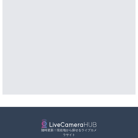
配信元：
配信元：
よつやの窓 TOKYO YOTSUYA LI
道の駅さがのせきPPカム
LIVE
LIVE
国道2号 宮島口付近のライ
松江自動車道 三次東JCT
日市市
のライブカメラ|広島県三
詳細情報
詳細情報
配信元：
配信元：
廿日市市役所
国土交通省 三次河川国道事務所
随時更新！現在地から探せるライブカメ
ラサイト