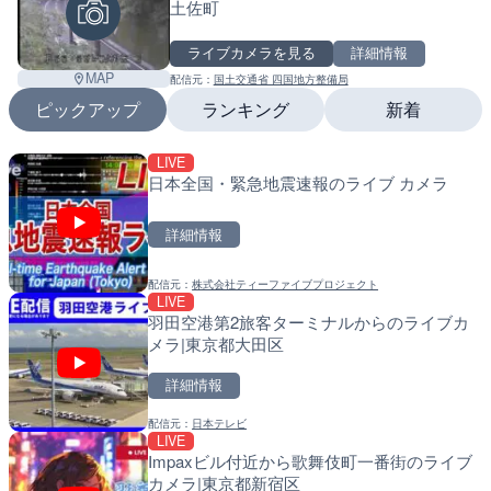
土佐町
ライブカメラを見る
詳細情報
MAP
配信元：
国土交通省 四国地方整備局
ピックアップ
ランキング
新着
LIVE
LIVE
LIVE
日本全国・緊急地震速報のライブ カメラ
多摩川 日野橋水位観測所の
南出川水門付近のライブカ
京都立川市
町
詳細情報
詳細情報
詳細情報
配信元：
株式会社ティーファイブプロジェクト
配信元：
配信元：
国土交通省 京浜河川事務所
日高町役場
LIVE
LIVE
LIVE
羽田空港第2旅客ターミナルからのライブカ
広島県道30号 津田のライ
比井川水門付近から比井崎
メラ|東京都大田区
日市市
ラ|和歌山県日高町
詳細情報
詳細情報
詳細情報
配信元：
日本テレビ
配信元：
配信元：
広島県土木局土木整備部道路整
日高町役場
LIVE
LIVE
LIVE
Impaxビル付近から歌舞伎町一番街のライブ
串良川 岡崎のライブカメラ
小浦川水門付近から小浦海
Leaf
カメラ|東京都新宿区
メラ|和歌山県日高町