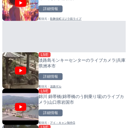
詳細情報
詳細情報
詳細情報
配信元：
歌舞伎町ゴジラ前ライブ
配信元：
配信元：
国土交通省 大隅河川国道事務所
日高町役場
LIVE
LIVE
旧北上川 23.6k右岸のラ
産湯川水門付近のライブカ
谷町
町
詳細情報
詳細情報
LIVE
配信元：
配信元：
国土交通省 北上川下流河川事
日高町役場
淡路島モンキーセンターのライブカメラ|兵庫
県洲本市
詳細情報
配信元：
淡路ザル
LIVE
LIVE
LIVE
錦川 錦帯橋(錦帯橋のう飼乗り場)のライブカ
国道186号 吉和1のライブ
導目木川 花立砂防堰堤下流
メラ|山口県岩国市
市市
福岡県朝倉市
詳細情報
詳細情報
詳細情報
配信元：
アイ・キャン制作G
配信元：
配信元：
広島県土木局土木整備部道路整
福岡県庁県土整備部河川課
LIVE
LIVE
LIVE