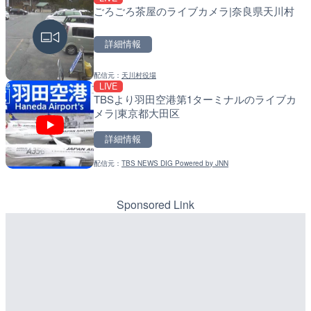
ごろごろ茶屋のライブカメラ|奈良県天川村
国道186号 栗栖のライブ
常呂川 鹿ノ子ダムのライブ
市
戸町
詳細情報
詳細情報
詳細情報
配信元：
天川村役場
配信元：
配信元：
広島県土木局土木整備部道路整
国土交通省 北海道開発局
LIVE
LIVE
LIVE
TBSより羽田空港第1ターミナルのライブカ
久茂地川 御成橋のライブカ
天塩川 岩尾内ダムのライブ
メラ|東京都大田区
市
別市
詳細情報
詳細情報
詳細情報
配信元：
TBS NEWS DIG Powered by JNN
配信元：
配信元：
沖縄県庁
国土交通省 北海道開発局
LIVE
LIVE
西九州自動車道 天神山ト
東京都品川区南大井のライ
ラ|長崎県佐世保市
川区
Sponsored Link
詳細情報
詳細情報
配信元：
配信元：
NEXCO西日本
東京都品川区南大井ライブカメ
LIVE
LIVE停止
東京都道405号外濠環状線
道の駅さがのせきのライブ
ブカメラ|東京都新宿区
市
詳細情報
詳細情報